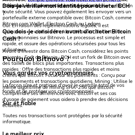
échangez-le rapidement et en toute sécurité.
Dois-je vérifier mon identité pour acheter BCH
intégré où vous pouvez stocker et gérer vos tokens BCH en
toute sécurité. Vous pouvez également les envoyer vers un
?
portefeuille externe compatible avec Bitcoin Cash, comme
Bitcoin.com Wallet, Electron Cash ou Ledger.
Oui. En raison des réglementations légales, il est
Que dois-je considérer avant d'acheter Bitcoin
obligatoire de vérifier votre identité avant d'acheter des
cryptomonnaies sur Bitnovo. Le processus est simple et
Cash ?
rapide, et assure des opérations sécurisées pour tous les
utilisateurs.
Avant d'investir dans Bitcoin Cash, considérez les points
Pourquoi Bitnovo ?
suivants : Fork de Bitcoin : BCH est un fork de Bitcoin avec
des tailles de blocs plus importantes. Transactions plus
rapides : Offre des transactions plus rapides et moins
Vous gardez vos cryptomonnaies
chères que Bitcoin. Focus sur les paiements : Conçu pour
les paiements et transactions quotidiens. Mining : Utilise le
La façon sûre et pratique d'avoir le contrôle total de vos
même algorithme de mining SHA-256 que Bitcoin.
fonds et de protéger vos cryptomonnaies.
Comprendre ses différences avec Bitcoin et ses cas
d'usage de paiement vous aidera à prendre des décisions
Sûr et fiable
éclairées.
Toutes nos transactions sont protégées par la sécurité
informatique.
Le meilleur prix