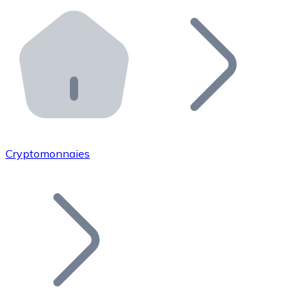
Effectuez des opérations de plus grande envergure. O
Distributeurs automatiques Bitnovo
Intégrez un ATM Bitnovo dans votre entreprise et per
API Bitnovo
Intégrez notre API dans votre écosystème.
Devenir Distributeur
Rejoignez notre réseau de distributeurs et commercialis
Cryptomonnaies
Lister un Token
Ajoutez le token de votre projet à notre service d'acha