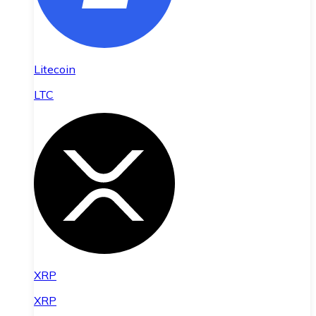
Litecoin
LTC
XRP
XRP