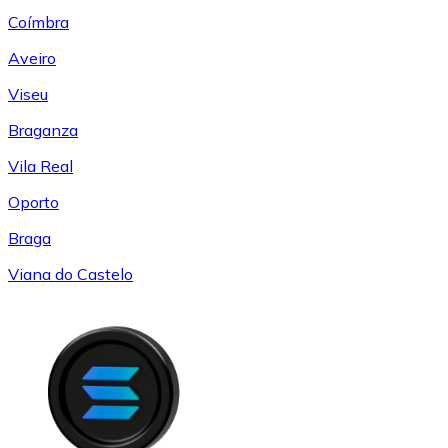
Coímbra
Aveiro
Viseu
Braganza
Vila Real
Oporto
Braga
Viana do Castelo