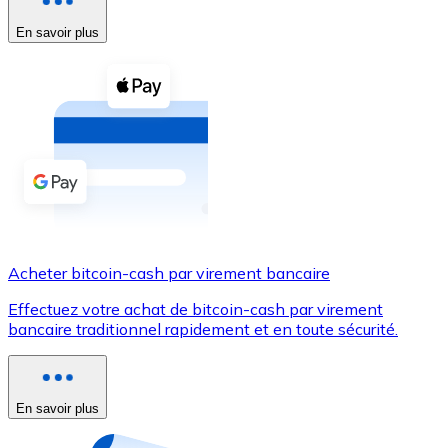
En savoir plus
Voir toutes
Coupons crypto
Achetez des cryptomonnaies en espèces et d'autres m
Acheter avec espèces
Virement SEPA
Ajoutez des fonds à votre compte Bitnovo ou effectuez 
Acheter avec virement bancaire
Acheter bitcoin-cash par virement bancaire
Carte de crédit / débit
Effectuez votre achat de bitcoin-cash par virement
Utilisez les cartes Visa et Mastercard pour acheter des
bancaire traditionnel rapidement et en toute sécurité.
Acheter avec carte
Boutique - Cartes
En savoir plus
Nouveau