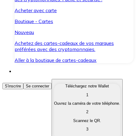
Acheter avec carte
Boutique - Cartes
Nouveau
Achetez des cartes-cadeaux de vos marques
préférées avec des cryptomonnaies.
Aller à la boutique de cartes-cadeaux
Acheter des Cryptomonnaies
S'inscrire
Se connecter
Téléchargez notre Wallet
1
Achetez les cryptomonnaies qui vous intéressent rapid
Ouvrez la caméra de votre téléphone.
Vendre des Cryptomonnaies
2
Convertissez vos cryptomonnaies en monnaie fiduciair
Scannez le QR.
3
Échanger (Swap)