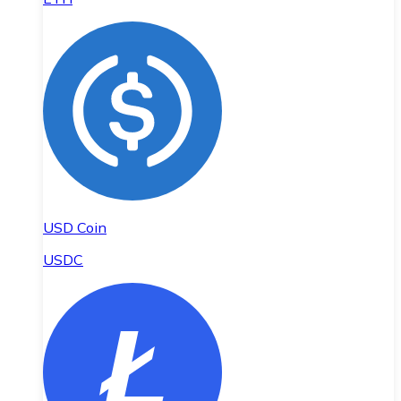
USD Coin
USDC