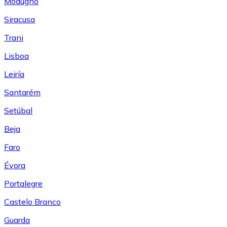
Modugno
Siracusa
Trani
Lisboa
Leiría
Santarém
Setúbal
Beja
Faro
Évora
Portalegre
Castelo Branco
Guarda