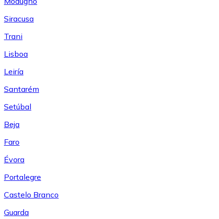
Modugno
Siracusa
Trani
Lisboa
Leiría
Santarém
Setúbal
Beja
Faro
Évora
Portalegre
Castelo Branco
Guarda