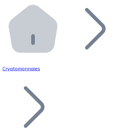
Effectuez des opérations de plus grande envergure. O
Distributeurs automatiques Bitnovo
Intégrez un ATM Bitnovo dans votre entreprise et per
API Bitnovo
Intégrez notre API dans votre écosystème.
Devenir Distributeur
Rejoignez notre réseau de distributeurs et commercialis
Cryptomonnaies
Lister un Token
Ajoutez le token de votre projet à notre service d'acha