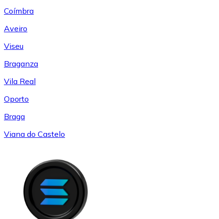
Coímbra
Aveiro
Viseu
Braganza
Vila Real
Oporto
Braga
Viana do Castelo