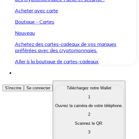
Acheter avec carte
Boutique - Cartes
Nouveau
Achetez des cartes-cadeaux de vos marques
préférées avec des cryptomonnaies.
Aller à la boutique de cartes-cadeaux
Acheter des Cryptomonnaies
S'inscrire
Se connecter
Téléchargez notre Wallet
1
Achetez les cryptomonnaies qui vous intéressent rapid
Ouvrez la caméra de votre téléphone.
Vendre des Cryptomonnaies
2
Convertissez vos cryptomonnaies en monnaie fiduciair
Scannez le QR.
3
Échanger (Swap)