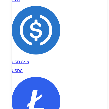
USD Coin
USDC