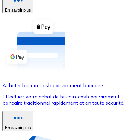
En savoir plus
Voir toutes
Coupons crypto
Achetez des cryptomonnaies en espèces et d'autres m
Acheter avec espèces
Virement SEPA
Ajoutez des fonds à votre compte Bitnovo ou effectuez 
Acheter avec virement bancaire
Acheter bitcoin-cash par virement bancaire
Carte de crédit / débit
Effectuez votre achat de bitcoin-cash par virement
Utilisez les cartes Visa et Mastercard pour acheter des
bancaire traditionnel rapidement et en toute sécurité.
Acheter avec carte
Boutique - Cartes
En savoir plus
Nouveau