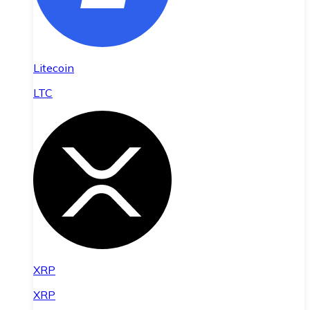
Litecoin
LTC
XRP
XRP