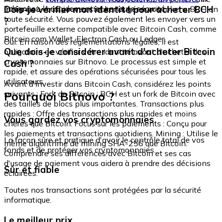
échangez-le rapidement et en toute sécurité.
Dois-je vérifier mon identité pour acheter BCH
intégré où vous pouvez stocker et gérer vos tokens BCH en
toute sécurité. Vous pouvez également les envoyer vers un
?
portefeuille externe compatible avec Bitcoin Cash, comme
Bitcoin.com Wallet, Electron Cash ou Ledger.
Oui. En raison des réglementations légales, il est
Que dois-je considérer avant d'acheter Bitcoin
obligatoire de vérifier votre identité avant d'acheter des
cryptomonnaies sur Bitnovo. Le processus est simple et
Cash ?
rapide, et assure des opérations sécurisées pour tous les
utilisateurs.
Avant d'investir dans Bitcoin Cash, considérez les points
Pourquoi Bitnovo ?
suivants : Fork de Bitcoin : BCH est un fork de Bitcoin avec
des tailles de blocs plus importantes. Transactions plus
rapides : Offre des transactions plus rapides et moins
Vous gardez vos cryptomonnaies
chères que Bitcoin. Focus sur les paiements : Conçu pour
les paiements et transactions quotidiens. Mining : Utilise le
La façon sûre et pratique d'avoir le contrôle total de vos
même algorithme de mining SHA-256 que Bitcoin.
fonds et de protéger vos cryptomonnaies.
Comprendre ses différences avec Bitcoin et ses cas
d'usage de paiement vous aidera à prendre des décisions
Sûr et fiable
éclairées.
Toutes nos transactions sont protégées par la sécurité
informatique.
Le meilleur prix