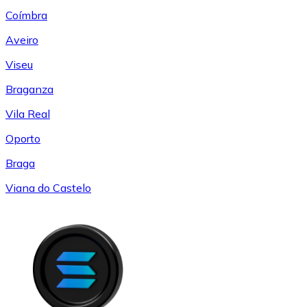
Coímbra
Aveiro
Viseu
Braganza
Vila Real
Oporto
Braga
Viana do Castelo