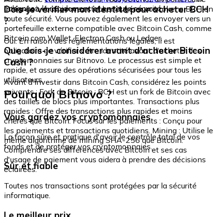
échangez-le rapidement et en toute sécurité.
Dois-je vérifier mon identité pour acheter BCH
intégré où vous pouvez stocker et gérer vos tokens BCH en
toute sécurité. Vous pouvez également les envoyer vers un
?
portefeuille externe compatible avec Bitcoin Cash, comme
Bitcoin.com Wallet, Electron Cash ou Ledger.
Oui. En raison des réglementations légales, il est
Que dois-je considérer avant d'acheter Bitcoin
obligatoire de vérifier votre identité avant d'acheter des
cryptomonnaies sur Bitnovo. Le processus est simple et
Cash ?
rapide, et assure des opérations sécurisées pour tous les
utilisateurs.
Avant d'investir dans Bitcoin Cash, considérez les points
Pourquoi Bitnovo ?
suivants : Fork de Bitcoin : BCH est un fork de Bitcoin avec
des tailles de blocs plus importantes. Transactions plus
rapides : Offre des transactions plus rapides et moins
Vous gardez vos cryptomonnaies
chères que Bitcoin. Focus sur les paiements : Conçu pour
les paiements et transactions quotidiens. Mining : Utilise le
La façon sûre et pratique d'avoir le contrôle total de vos
même algorithme de mining SHA-256 que Bitcoin.
fonds et de protéger vos cryptomonnaies.
Comprendre ses différences avec Bitcoin et ses cas
d'usage de paiement vous aidera à prendre des décisions
Sûr et fiable
éclairées.
Toutes nos transactions sont protégées par la sécurité
informatique.
Le meilleur prix