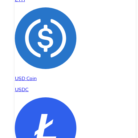
USD Coin
USDC