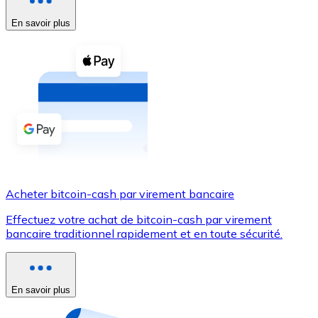
En savoir plus
Voir toutes
Coupons crypto
Achetez des cryptomonnaies en espèces et d'autres m
Acheter avec espèces
Virement SEPA
Ajoutez des fonds à votre compte Bitnovo ou effectuez 
Acheter avec virement bancaire
Acheter bitcoin-cash par virement bancaire
Carte de crédit / débit
Effectuez votre achat de bitcoin-cash par virement
Utilisez les cartes Visa et Mastercard pour acheter des
bancaire traditionnel rapidement et en toute sécurité.
Acheter avec carte
Boutique - Cartes
En savoir plus
Nouveau