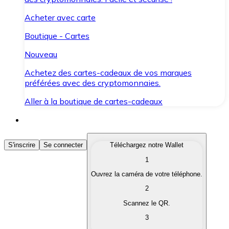
Acheter avec carte
Boutique - Cartes
Nouveau
Achetez des cartes-cadeaux de vos marques
préférées avec des cryptomonnaies.
Aller à la boutique de cartes-cadeaux
Acheter des Cryptomonnaies
S'inscrire
Se connecter
Téléchargez notre Wallet
1
Achetez les cryptomonnaies qui vous intéressent rapid
Ouvrez la caméra de votre téléphone.
Vendre des Cryptomonnaies
2
Convertissez vos cryptomonnaies en monnaie fiduciair
Scannez le QR.
3
Échanger (Swap)