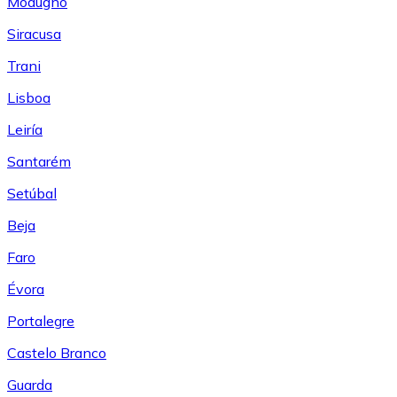
Modugno
Siracusa
Trani
Lisboa
Leiría
Santarém
Setúbal
Beja
Faro
Évora
Portalegre
Castelo Branco
Guarda