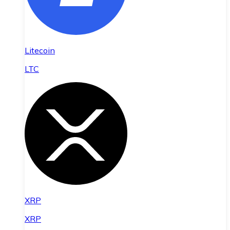
Litecoin
LTC
XRP
XRP