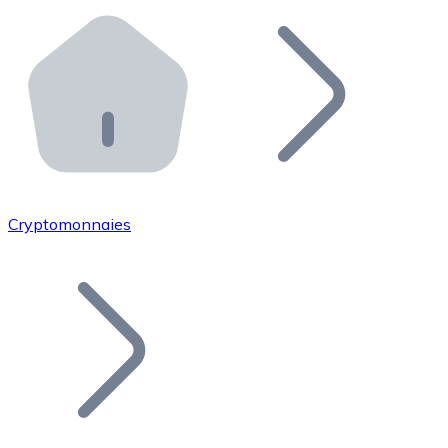
Effectuez des opérations de plus grande envergure. O
Distributeurs automatiques Bitnovo
Intégrez un ATM Bitnovo dans votre entreprise et per
API Bitnovo
Intégrez notre API dans votre écosystème.
Devenir Distributeur
Rejoignez notre réseau de distributeurs et commercialis
Cryptomonnaies
Lister un Token
Ajoutez le token de votre projet à notre service d'acha