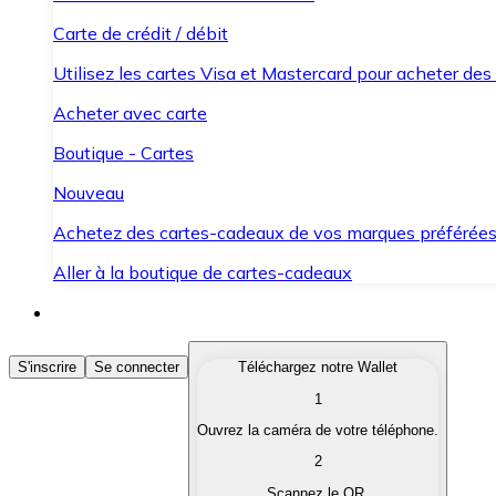
Carte de crédit / débit
Utilisez les cartes Visa et Mastercard pour acheter des
Acheter avec carte
Boutique - Cartes
Nouveau
Achetez des cartes-cadeaux de vos marques préférée
Aller à la boutique de cartes-cadeaux
Acheter des Cryptomonnaies
S'inscrire
Se connecter
Téléchargez notre Wallet
1
Achetez les cryptomonnaies qui vous intéressent rapid
Ouvrez la caméra de votre téléphone.
Vendre des Cryptomonnaies
2
Convertissez vos cryptomonnaies en monnaie fiduciair
Scannez le QR.