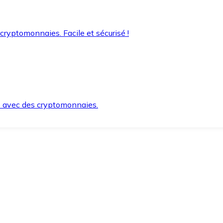
 cryptomonnaies. Facile et sécurisé !
s avec des cryptomonnaies.
ement et en toute sécurité.
e lorsque vous en avez besoin.