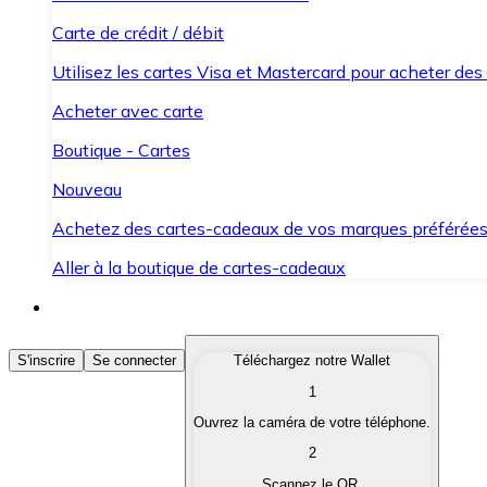
Carte de crédit / débit
Utilisez les cartes Visa et Mastercard pour acheter des
Acheter avec carte
Boutique - Cartes
Nouveau
Achetez des cartes-cadeaux de vos marques préférée
Aller à la boutique de cartes-cadeaux
Acheter des Cryptomonnaies
S'inscrire
Se connecter
Téléchargez notre Wallet
1
Achetez les cryptomonnaies qui vous intéressent rapid
Ouvrez la caméra de votre téléphone.
Vendre des Cryptomonnaies
2
Convertissez vos cryptomonnaies en monnaie fiduciair
Scannez le QR.