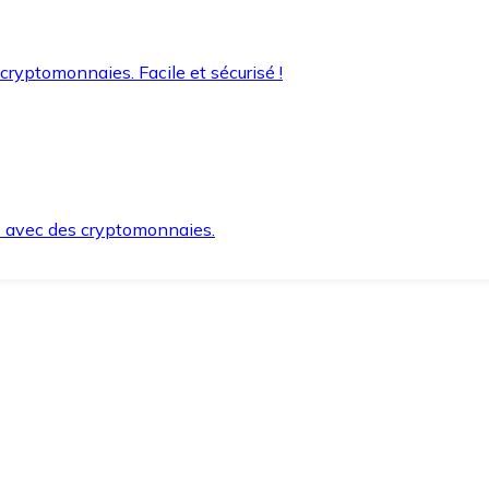
 cryptomonnaies. Facile et sécurisé !
s avec des cryptomonnaies.
ement et en toute sécurité.
e lorsque vous en avez besoin.