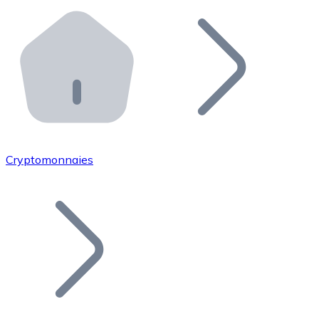
Effectuez des opérations de plus grande envergure. O
Distributeurs automatiques Bitnovo
Intégrez un ATM Bitnovo dans votre entreprise et per
API Bitnovo
Intégrez notre API dans votre écosystème.
Devenir Distributeur
Rejoignez notre réseau de distributeurs et commercialis
Cryptomonnaies
Lister un Token
Ajoutez le token de votre projet à notre service d'acha