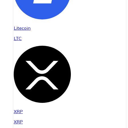
Litecoin
LTC
XRP
XRP