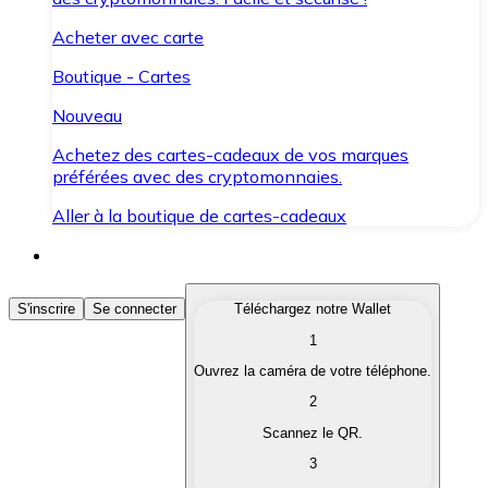
Acheter avec carte
Boutique - Cartes
Nouveau
Achetez des cartes-cadeaux de vos marques
préférées avec des cryptomonnaies.
Aller à la boutique de cartes-cadeaux
Acheter des Cryptomonnaies
S'inscrire
Se connecter
Téléchargez notre Wallet
1
Achetez les cryptomonnaies qui vous intéressent rapid
Ouvrez la caméra de votre téléphone.
Vendre des Cryptomonnaies
2
Convertissez vos cryptomonnaies en monnaie fiduciair
Scannez le QR.
3
Échanger (Swap)