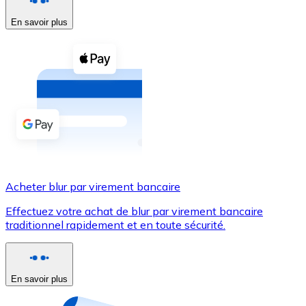
En savoir plus
Voir toutes
Coupons crypto
Achetez des cryptomonnaies en espèces et d'autres m
Acheter avec espèces
Virement SEPA
Ajoutez des fonds à votre compte Bitnovo ou effectuez 
Acheter avec virement bancaire
Acheter blur par virement bancaire
Carte de crédit / débit
Effectuez votre achat de blur par virement bancaire
Utilisez les cartes Visa et Mastercard pour acheter des
traditionnel rapidement et en toute sécurité.
Acheter avec carte
Boutique - Cartes
En savoir plus
Nouveau