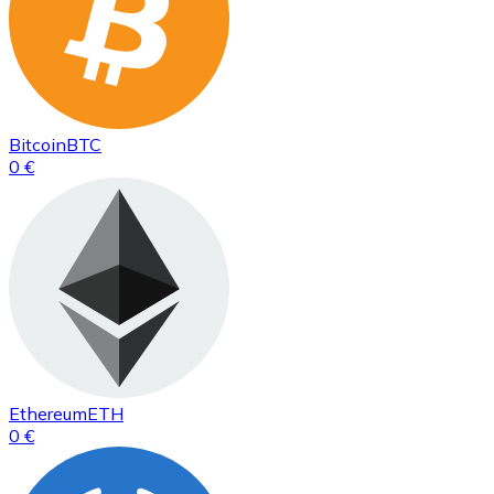
Bitcoin
BTC
0 €
Ethereum
ETH
0 €