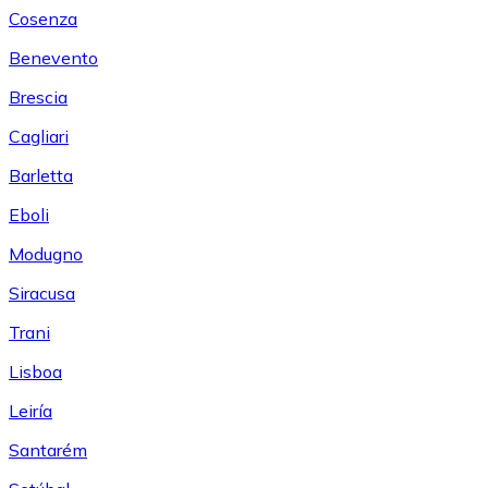
Cosenza
Benevento
Brescia
Cagliari
Barletta
Eboli
Modugno
Siracusa
Trani
Lisboa
Leiría
Santarém