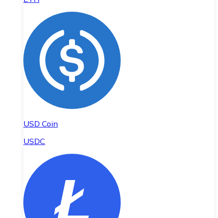
USD Coin
USDC