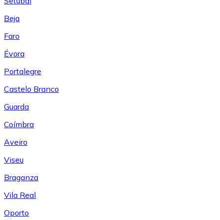
Setúbal
Beja
Faro
Évora
Portalegre
Castelo Branco
Guarda
Coímbra
Aveiro
Viseu
Braganza
Vila Real
Oporto