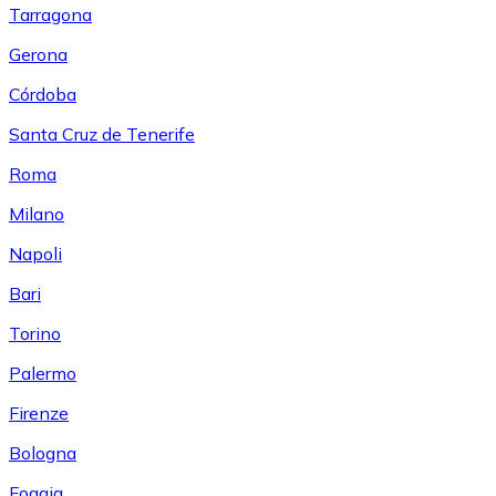
Tarragona
Gerona
Córdoba
Santa Cruz de Tenerife
Roma
Milano
Napoli
Bari
Torino
Palermo
Firenze
Bologna
Foggia