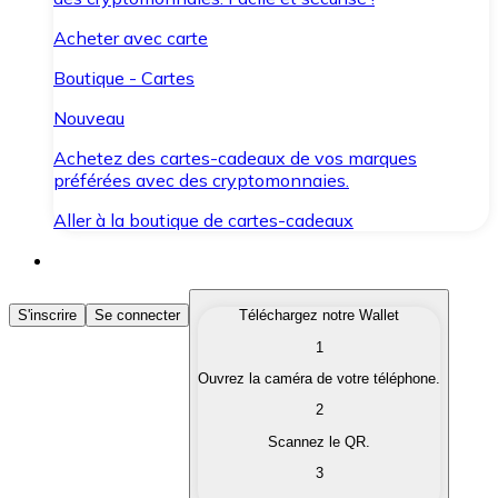
Acheter avec carte
Boutique - Cartes
Nouveau
Achetez des cartes-cadeaux de vos marques
préférées avec des cryptomonnaies.
Aller à la boutique de cartes-cadeaux
Acheter des Cryptomonnaies
S'inscrire
Se connecter
Téléchargez notre Wallet
1
Achetez les cryptomonnaies qui vous intéressent rapid
Ouvrez la caméra de votre téléphone.
Vendre des Cryptomonnaies
2
Convertissez vos cryptomonnaies en monnaie fiduciair
Scannez le QR.
3
Échanger (Swap)