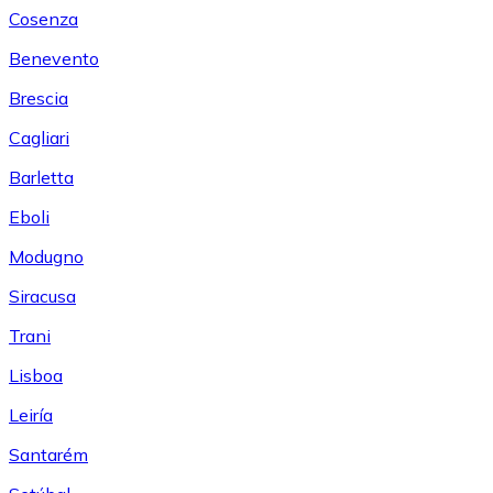
Cosenza
Benevento
Brescia
Cagliari
Barletta
Eboli
Modugno
Siracusa
Trani
Lisboa
Leiría
Santarém