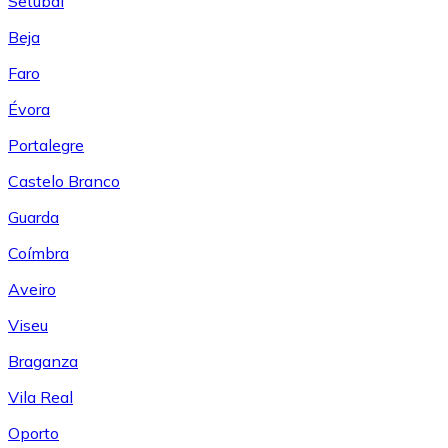
Setúbal
Beja
Faro
Évora
Portalegre
Castelo Branco
Guarda
Coímbra
Aveiro
Viseu
Braganza
Vila Real
Oporto