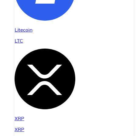
Litecoin
LTC
XRP
XRP