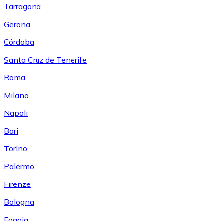
Tarragona
Gerona
Córdoba
Santa Cruz de Tenerife
Roma
Milano
Napoli
Bari
Torino
Palermo
Firenze
Bologna
Foggia