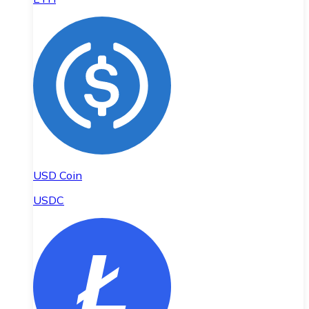
USD Coin
USDC