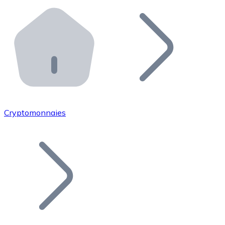
Effectuez des opérations de plus grande envergure. O
Distributeurs automatiques Bitnovo
Intégrez un ATM Bitnovo dans votre entreprise et per
API Bitnovo
Intégrez notre API dans votre écosystème.
Devenir Distributeur
Rejoignez notre réseau de distributeurs et commercialis
Cryptomonnaies
Lister un Token
Ajoutez le token de votre projet à notre service d'acha