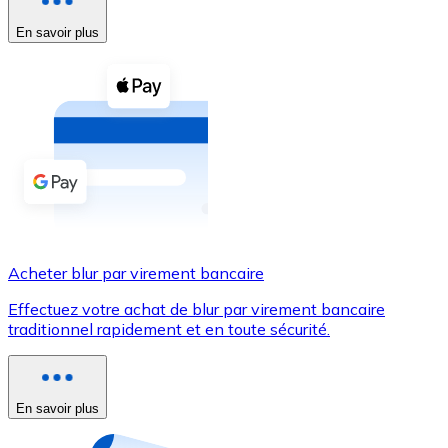
En savoir plus
Voir toutes
Coupons crypto
Achetez des cryptomonnaies en espèces et d'autres m
Acheter avec espèces
Virement SEPA
Ajoutez des fonds à votre compte Bitnovo ou effectuez 
Acheter avec virement bancaire
Acheter blur par virement bancaire
Carte de crédit / débit
Effectuez votre achat de blur par virement bancaire
Utilisez les cartes Visa et Mastercard pour acheter des
traditionnel rapidement et en toute sécurité.
Acheter avec carte
Boutique - Cartes
En savoir plus
Nouveau