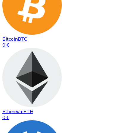
Bitcoin
BTC
0 €
Ethereum
ETH
0 €