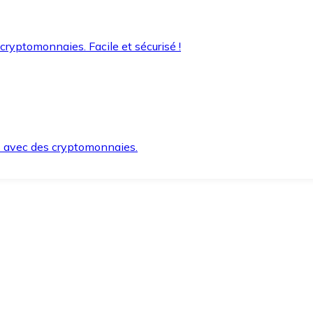
 cryptomonnaies. Facile et sécurisé !
s avec des cryptomonnaies.
ement et en toute sécurité.
e lorsque vous en avez besoin.