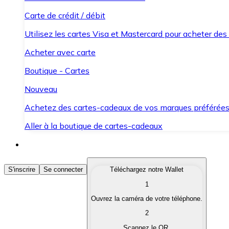
Carte de crédit / débit
Utilisez les cartes Visa et Mastercard pour acheter des
Acheter avec carte
Boutique - Cartes
Nouveau
Achetez des cartes-cadeaux de vos marques préférée
Aller à la boutique de cartes-cadeaux
Acheter des Cryptomonnaies
S'inscrire
Se connecter
Téléchargez notre Wallet
1
Achetez les cryptomonnaies qui vous intéressent rapid
Ouvrez la caméra de votre téléphone.
Vendre des Cryptomonnaies
2
Convertissez vos cryptomonnaies en monnaie fiduciair
Scannez le QR.