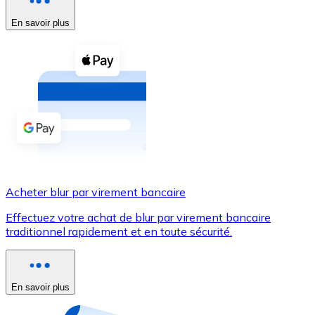
En savoir plus
Voir toutes
Coupons crypto
Achetez des cryptomonnaies en espèces et d'autres m
Acheter avec espèces
Virement SEPA
Ajoutez des fonds à votre compte Bitnovo ou effectuez 
Acheter avec virement bancaire
Acheter blur par virement bancaire
Carte de crédit / débit
Effectuez votre achat de blur par virement bancaire
Utilisez les cartes Visa et Mastercard pour acheter des
traditionnel rapidement et en toute sécurité.
Acheter avec carte
Boutique - Cartes
En savoir plus
Nouveau