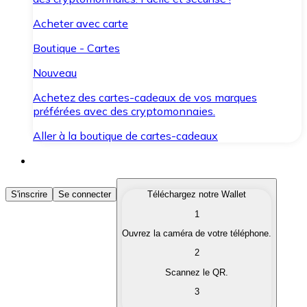
Acheter avec carte
Boutique - Cartes
Nouveau
Achetez des cartes-cadeaux de vos marques
préférées avec des cryptomonnaies.
Aller à la boutique de cartes-cadeaux
Acheter des Cryptomonnaies
S'inscrire
Se connecter
Téléchargez notre Wallet
1
Achetez les cryptomonnaies qui vous intéressent rapid
Ouvrez la caméra de votre téléphone.
Vendre des Cryptomonnaies
2
Convertissez vos cryptomonnaies en monnaie fiduciair
Scannez le QR.
3
Échanger (Swap)