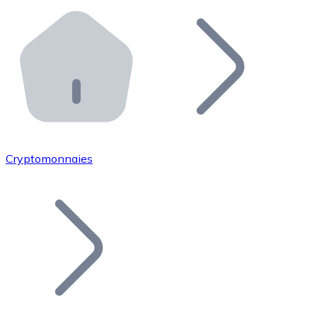
Effectuez des opérations de plus grande envergure. O
Distributeurs automatiques Bitnovo
Intégrez un ATM Bitnovo dans votre entreprise et per
API Bitnovo
Intégrez notre API dans votre écosystème.
Devenir Distributeur
Rejoignez notre réseau de distributeurs et commercialis
Cryptomonnaies
Lister un Token
Ajoutez le token de votre projet à notre service d'acha