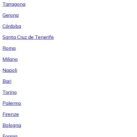
Tarragona
Gerona
Córdoba
Santa Cruz de Tenerife
Roma
Milano
Napoli
Bari
Torino
Palermo
Firenze
Bologna
Foggia