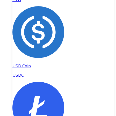
USD Coin
USDC