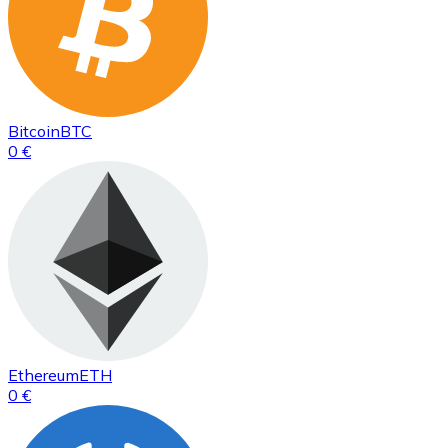
Bitcoin
BTC
0 €
Ethereum
ETH
0 €