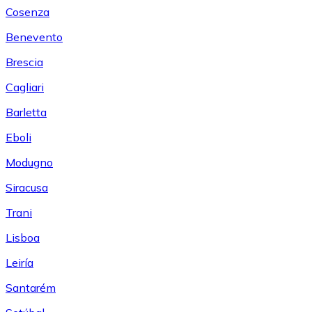
Cosenza
Benevento
Brescia
Cagliari
Barletta
Eboli
Modugno
Siracusa
Trani
Lisboa
Leiría
Santarém