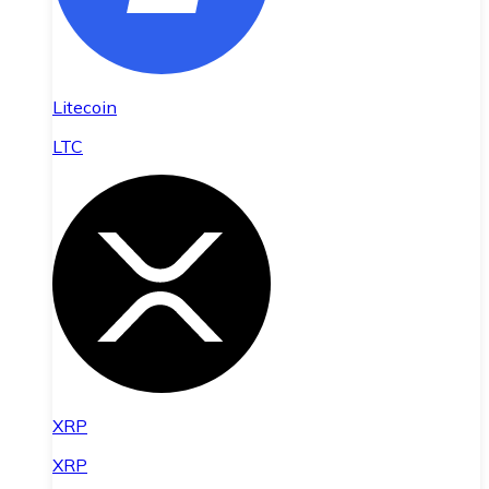
Litecoin
LTC
XRP
XRP