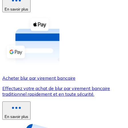
En savoir plus
Voir toutes
Coupons crypto
Achetez des cryptomonnaies en espèces et d'autres m
Acheter avec espèces
Virement SEPA
Ajoutez des fonds à votre compte Bitnovo ou effectuez 
Acheter avec virement bancaire
Acheter blur par virement bancaire
Carte de crédit / débit
Effectuez votre achat de blur par virement bancaire
Utilisez les cartes Visa et Mastercard pour acheter des
traditionnel rapidement et en toute sécurité.
Acheter avec carte
Boutique - Cartes
En savoir plus
Nouveau