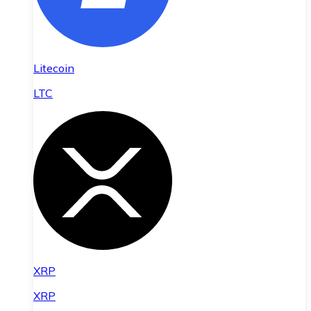
Litecoin
LTC
XRP
XRP