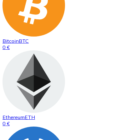
Bitcoin
BTC
0 €
Ethereum
ETH
0 €