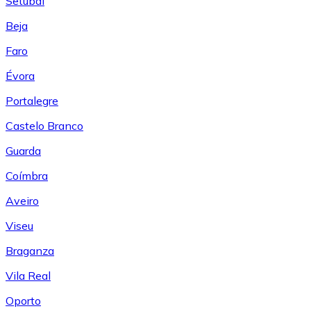
Setúbal
Beja
Faro
Évora
Portalegre
Castelo Branco
Guarda
Coímbra
Aveiro
Viseu
Braganza
Vila Real
Oporto