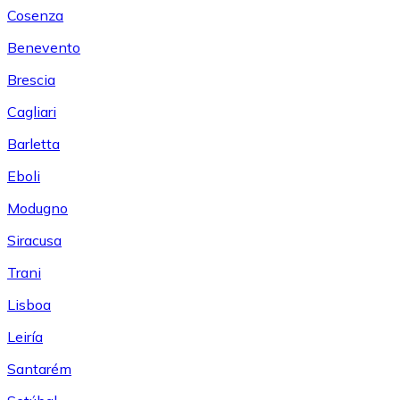
Cosenza
Benevento
Brescia
Cagliari
Barletta
Eboli
Modugno
Siracusa
Trani
Lisboa
Leiría
Santarém