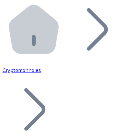
Effectuez des opérations de plus grande envergure. O
Distributeurs automatiques Bitnovo
Intégrez un ATM Bitnovo dans votre entreprise et per
API Bitnovo
Intégrez notre API dans votre écosystème.
Devenir Distributeur
Rejoignez notre réseau de distributeurs et commercialis
Cryptomonnaies
Lister un Token
Ajoutez le token de votre projet à notre service d'acha