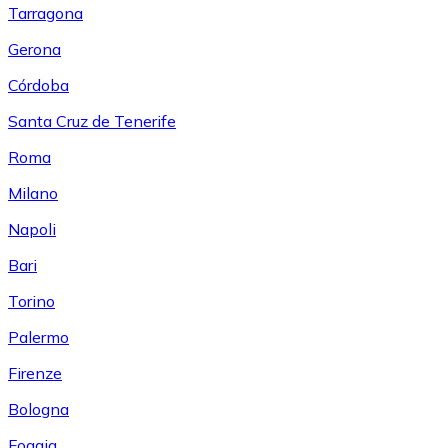
Tarragona
Gerona
Córdoba
Santa Cruz de Tenerife
Roma
Milano
Napoli
Bari
Torino
Palermo
Firenze
Bologna
Foggia