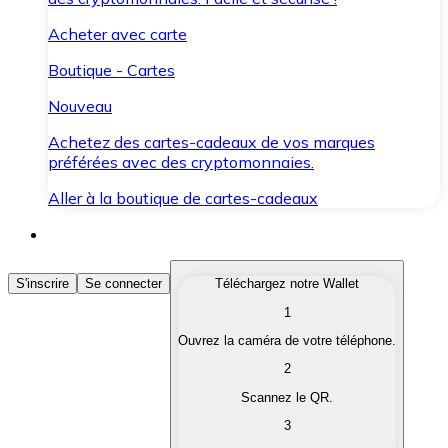
Acheter avec carte
Boutique - Cartes
Nouveau
Achetez des cartes-cadeaux de vos marques
préférées avec des cryptomonnaies.
Aller à la boutique de cartes-cadeaux
Acheter des Cryptomonnaies
S'inscrire
Se connecter
Téléchargez notre Wallet
1
Achetez les cryptomonnaies qui vous intéressent rapid
Ouvrez la caméra de votre téléphone.
Vendre des Cryptomonnaies
2
Convertissez vos cryptomonnaies en monnaie fiduciair
Scannez le QR.
3
Échanger (Swap)