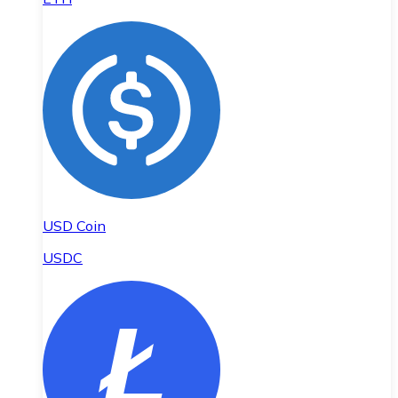
USD Coin
USDC