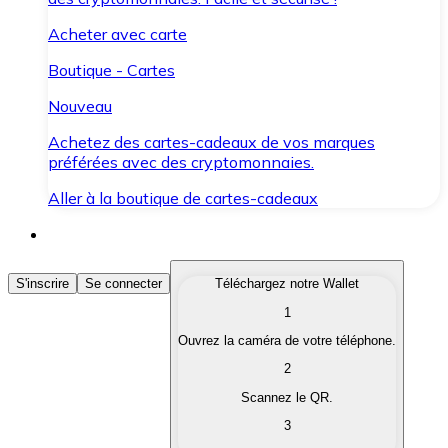
Acheter avec carte
Boutique - Cartes
Nouveau
Achetez des cartes-cadeaux de vos marques
préférées avec des cryptomonnaies.
Aller à la boutique de cartes-cadeaux
Acheter des Cryptomonnaies
S'inscrire
Se connecter
Téléchargez notre Wallet
1
Achetez les cryptomonnaies qui vous intéressent rapid
Ouvrez la caméra de votre téléphone.
Vendre des Cryptomonnaies
2
Convertissez vos cryptomonnaies en monnaie fiduciair
Scannez le QR.
3
Échanger (Swap)