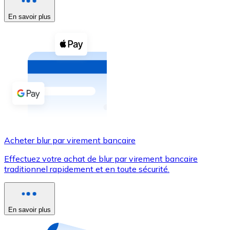
En savoir plus
Voir toutes
Coupons crypto
Achetez des cryptomonnaies en espèces et d'autres m
Acheter avec espèces
Virement SEPA
Ajoutez des fonds à votre compte Bitnovo ou effectuez 
Acheter avec virement bancaire
Acheter blur par virement bancaire
Carte de crédit / débit
Effectuez votre achat de blur par virement bancaire
Utilisez les cartes Visa et Mastercard pour acheter des
traditionnel rapidement et en toute sécurité.
Acheter avec carte
Boutique - Cartes
En savoir plus
Nouveau