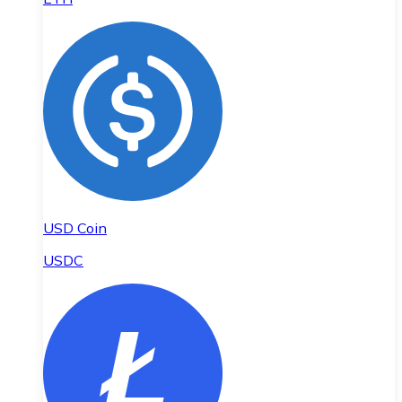
USD Coin
USDC