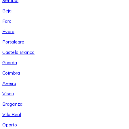
Setúbal
Beja
Faro
Évora
Portalegre
Castelo Branco
Guarda
Coímbra
Aveiro
Viseu
Braganza
Vila Real
Oporto