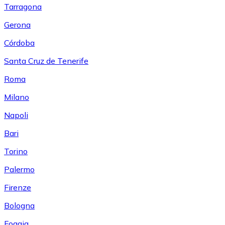
Tarragona
Gerona
Córdoba
Santa Cruz de Tenerife
Roma
Milano
Napoli
Bari
Torino
Palermo
Firenze
Bologna
Foggia