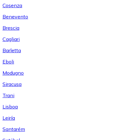
Cosenza
Benevento
Brescia
Cagliari
Barletta
Eboli
Modugno
Siracusa
Trani
Lisboa
Leiría
Santarém