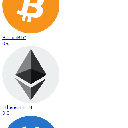
Bitcoin
BTC
0 €
Ethereum
ETH
0 €