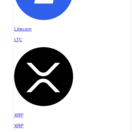
Litecoin
LTC
XRP
XRP