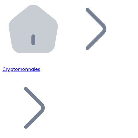
Effectuez des opérations de plus grande envergure. O
Distributeurs automatiques Bitnovo
Intégrez un ATM Bitnovo dans votre entreprise et per
API Bitnovo
Intégrez notre API dans votre écosystème.
Devenir Distributeur
Rejoignez notre réseau de distributeurs et commercialis
Cryptomonnaies
Lister un Token
Ajoutez le token de votre projet à notre service d'acha