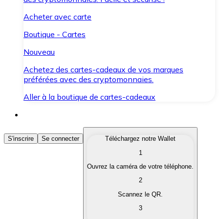
Acheter avec carte
Boutique - Cartes
Nouveau
Achetez des cartes-cadeaux de vos marques
préférées avec des cryptomonnaies.
Aller à la boutique de cartes-cadeaux
Acheter des Cryptomonnaies
S'inscrire
Se connecter
Téléchargez notre Wallet
1
Achetez les cryptomonnaies qui vous intéressent rapid
Ouvrez la caméra de votre téléphone.
Vendre des Cryptomonnaies
2
Convertissez vos cryptomonnaies en monnaie fiduciair
Scannez le QR.
3
Échanger (Swap)