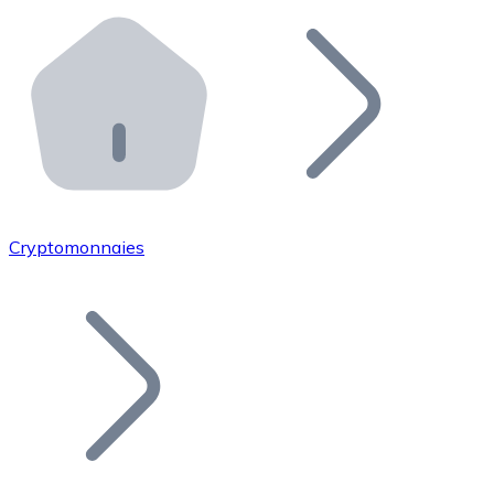
Effectuez des opérations de plus grande envergure. O
Distributeurs automatiques Bitnovo
Intégrez un ATM Bitnovo dans votre entreprise et per
API Bitnovo
Intégrez notre API dans votre écosystème.
Devenir Distributeur
Rejoignez notre réseau de distributeurs et commercialis
Cryptomonnaies
Lister un Token
Ajoutez le token de votre projet à notre service d'acha