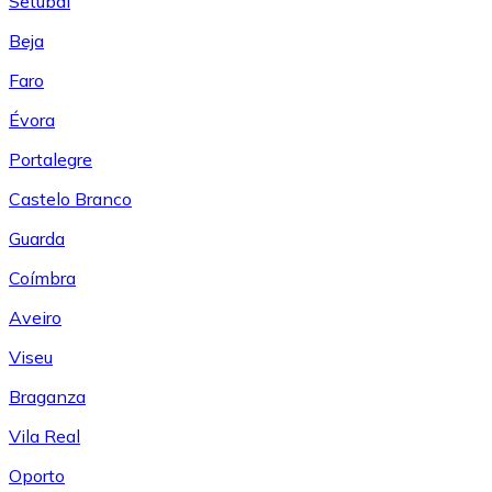
Setúbal
Beja
Faro
Évora
Portalegre
Castelo Branco
Guarda
Coímbra
Aveiro
Viseu
Braganza
Vila Real
Oporto