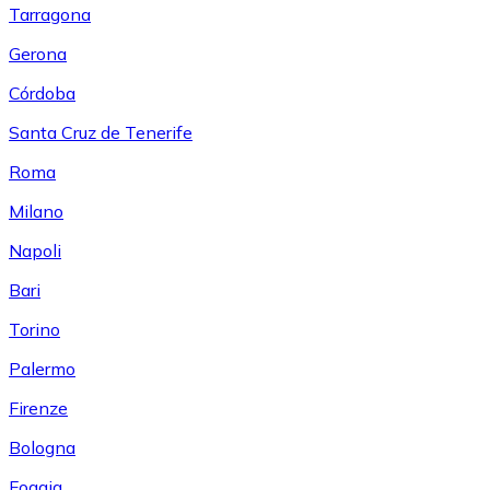
Tarragona
Gerona
Córdoba
Santa Cruz de Tenerife
Roma
Milano
Napoli
Bari
Torino
Palermo
Firenze
Bologna
Foggia