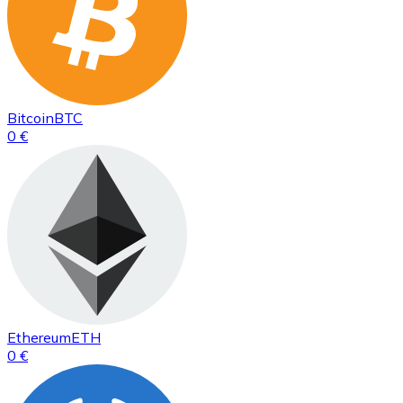
Bitcoin
BTC
0 €
Ethereum
ETH
0 €