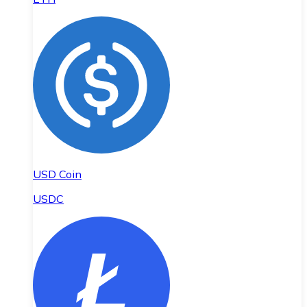
USD Coin
USDC