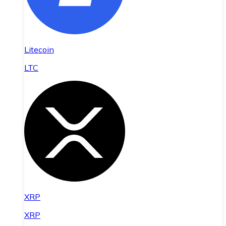
Litecoin
LTC
XRP
XRP