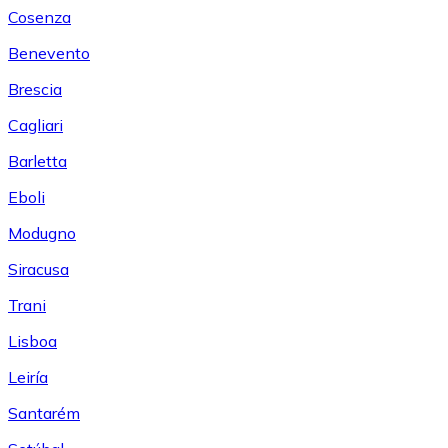
Cosenza
Benevento
Brescia
Cagliari
Barletta
Eboli
Modugno
Siracusa
Trani
Lisboa
Leiría
Santarém