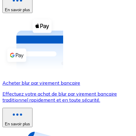
En savoir plus
Voir toutes
Coupons crypto
Achetez des cryptomonnaies en espèces et d'autres m
Acheter avec espèces
Virement SEPA
Ajoutez des fonds à votre compte Bitnovo ou effectuez 
Acheter avec virement bancaire
Acheter blur par virement bancaire
Carte de crédit / débit
Effectuez votre achat de blur par virement bancaire
Utilisez les cartes Visa et Mastercard pour acheter des
traditionnel rapidement et en toute sécurité.
Acheter avec carte
Boutique - Cartes
En savoir plus
Nouveau