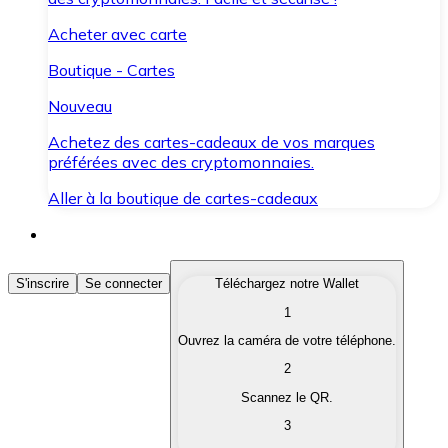
Acheter avec carte
Boutique - Cartes
Nouveau
Achetez des cartes-cadeaux de vos marques
préférées avec des cryptomonnaies.
Aller à la boutique de cartes-cadeaux
Acheter des Cryptomonnaies
S'inscrire
Se connecter
Téléchargez notre Wallet
1
Achetez les cryptomonnaies qui vous intéressent rapid
Ouvrez la caméra de votre téléphone.
Vendre des Cryptomonnaies
2
Convertissez vos cryptomonnaies en monnaie fiduciair
Scannez le QR.
3
Échanger (Swap)