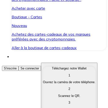
Acheter avec carte
Boutique - Cartes
Nouveau
Achetez des cartes-cadeaux de vos marques
préférées avec des cryptomonnaies.
Aller à la boutique de cartes-cadeaux
Acheter des Cryptomonnaies
S'inscrire
Se connecter
Téléchargez notre Wallet
1
Achetez les cryptomonnaies qui vous intéressent rapid
Ouvrez la caméra de votre téléphone.
Vendre des Cryptomonnaies
2
Convertissez vos cryptomonnaies en monnaie fiduciair
Scannez le QR.
3
Échanger (Swap)