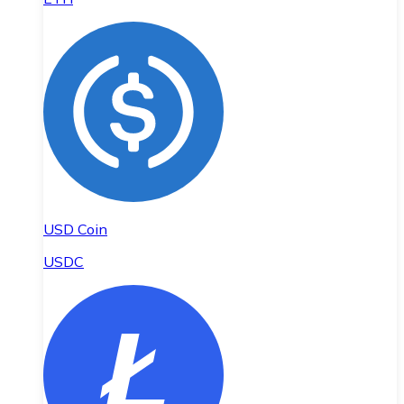
USD Coin
USDC