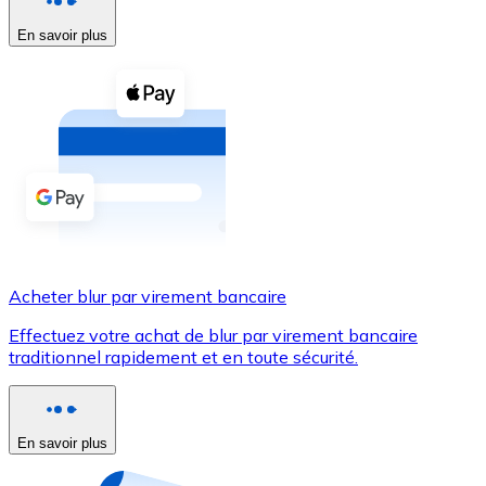
En savoir plus
Voir toutes
Coupons crypto
Achetez des cryptomonnaies en espèces et d'autres m
Acheter avec espèces
Virement SEPA
Ajoutez des fonds à votre compte Bitnovo ou effectuez 
Acheter avec virement bancaire
Acheter blur par virement bancaire
Carte de crédit / débit
Effectuez votre achat de blur par virement bancaire
Utilisez les cartes Visa et Mastercard pour acheter des
traditionnel rapidement et en toute sécurité.
Acheter avec carte
Boutique - Cartes
En savoir plus
Nouveau