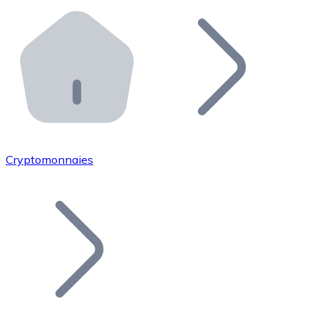
Effectuez des opérations de plus grande envergure. O
Distributeurs automatiques Bitnovo
Intégrez un ATM Bitnovo dans votre entreprise et per
API Bitnovo
Intégrez notre API dans votre écosystème.
Devenir Distributeur
Rejoignez notre réseau de distributeurs et commercialis
Cryptomonnaies
Lister un Token
Ajoutez le token de votre projet à notre service d'acha