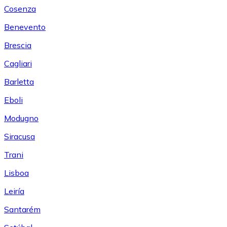
Cosenza
Benevento
Brescia
Cagliari
Barletta
Eboli
Modugno
Siracusa
Trani
Lisboa
Leiría
Santarém