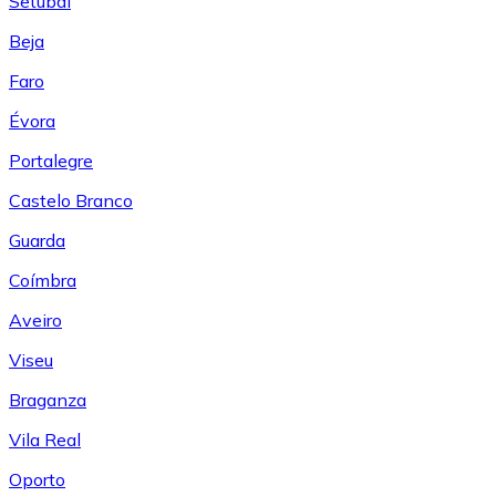
Setúbal
Beja
Faro
Évora
Portalegre
Castelo Branco
Guarda
Coímbra
Aveiro
Viseu
Braganza
Vila Real
Oporto