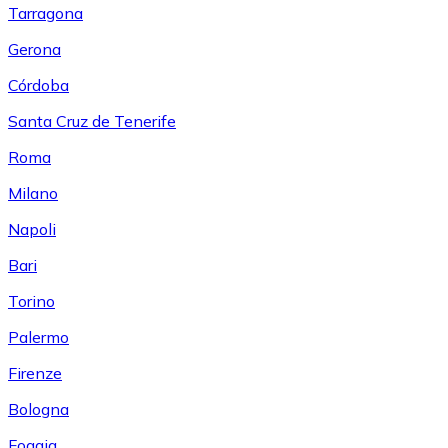
Tarragona
Gerona
Córdoba
Santa Cruz de Tenerife
Roma
Milano
Napoli
Bari
Torino
Palermo
Firenze
Bologna
Foggia