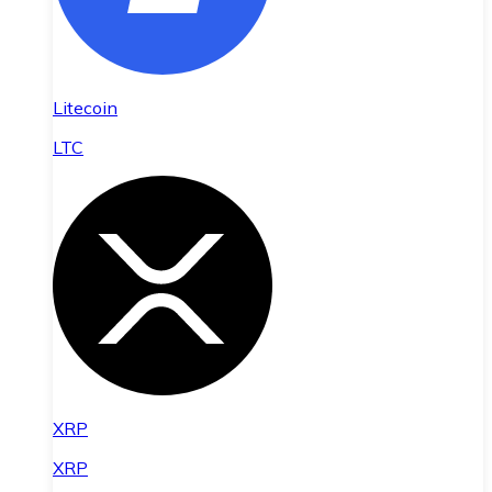
Litecoin
LTC
XRP
XRP