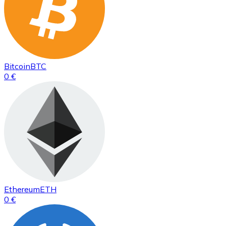
Bitcoin
BTC
0 €
Ethereum
ETH
0 €