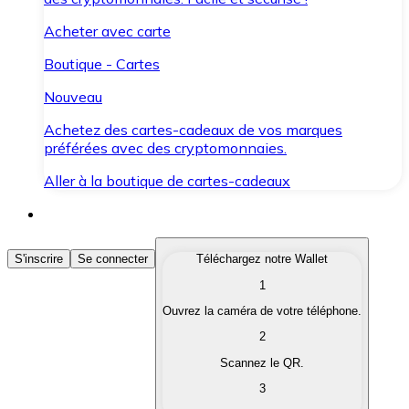
Acheter avec carte
Boutique - Cartes
Nouveau
Achetez des cartes-cadeaux de vos marques
préférées avec des cryptomonnaies.
Aller à la boutique de cartes-cadeaux
Acheter des Cryptomonnaies
S'inscrire
Se connecter
Téléchargez notre Wallet
1
Achetez les cryptomonnaies qui vous intéressent rapid
Ouvrez la caméra de votre téléphone.
Vendre des Cryptomonnaies
2
Convertissez vos cryptomonnaies en monnaie fiduciair
Scannez le QR.
3
Échanger (Swap)