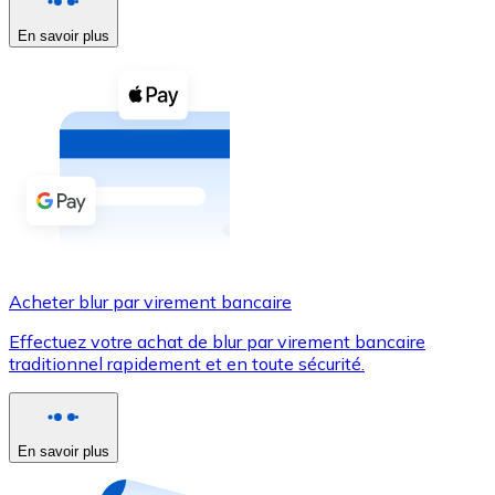
En savoir plus
Voir toutes
Coupons crypto
Achetez des cryptomonnaies en espèces et d'autres m
Acheter avec espèces
Virement SEPA
Ajoutez des fonds à votre compte Bitnovo ou effectuez 
Acheter avec virement bancaire
Acheter blur par virement bancaire
Carte de crédit / débit
Effectuez votre achat de blur par virement bancaire
Utilisez les cartes Visa et Mastercard pour acheter des
traditionnel rapidement et en toute sécurité.
Acheter avec carte
Boutique - Cartes
En savoir plus
Nouveau