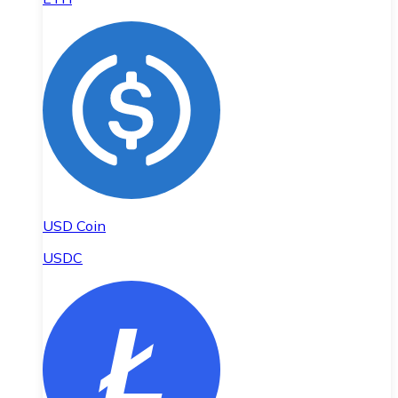
USD Coin
USDC