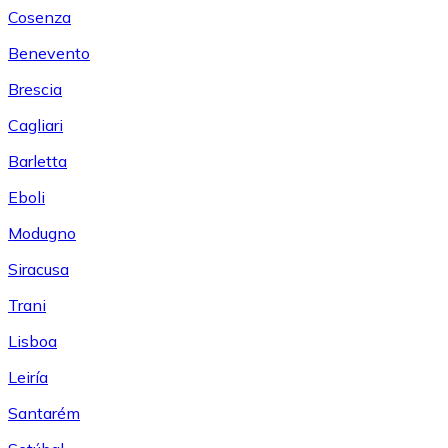
Cosenza
Benevento
Brescia
Cagliari
Barletta
Eboli
Modugno
Siracusa
Trani
Lisboa
Leiría
Santarém