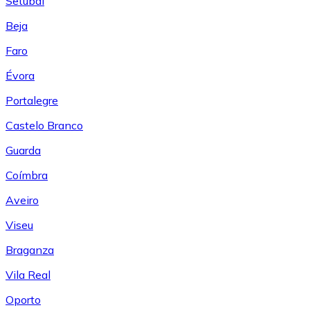
Setúbal
Beja
Faro
Évora
Portalegre
Castelo Branco
Guarda
Coímbra
Aveiro
Viseu
Braganza
Vila Real
Oporto