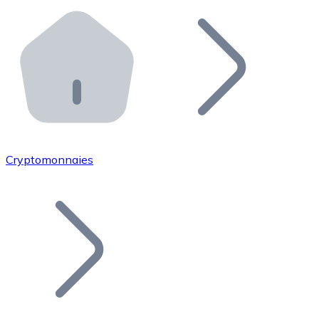
Effectuez des opérations de plus grande envergure. O
Distributeurs automatiques Bitnovo
Intégrez un ATM Bitnovo dans votre entreprise et per
API Bitnovo
Intégrez notre API dans votre écosystème.
Devenir Distributeur
Rejoignez notre réseau de distributeurs et commercialis
Cryptomonnaies
Lister un Token
Ajoutez le token de votre projet à notre service d'acha