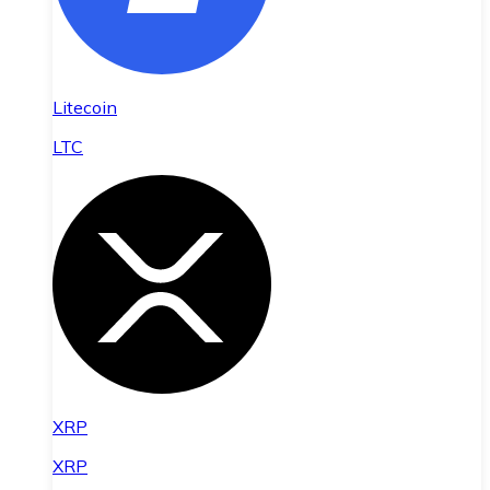
Litecoin
LTC
XRP
XRP