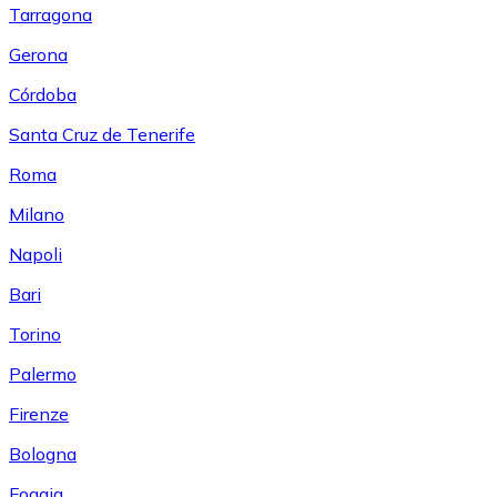
Tarragona
Gerona
Córdoba
Santa Cruz de Tenerife
Roma
Milano
Napoli
Bari
Torino
Palermo
Firenze
Bologna
Foggia