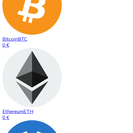
Bitcoin
BTC
0 €
Ethereum
ETH
0 €