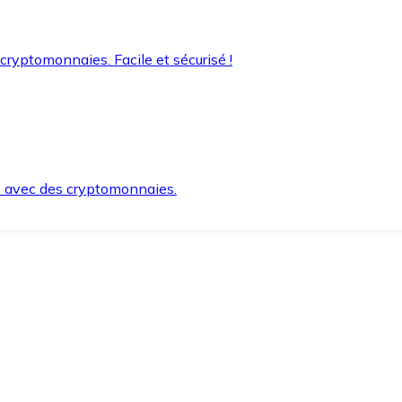
 cryptomonnaies. Facile et sécurisé !
s avec des cryptomonnaies.
ement et en toute sécurité.
e lorsque vous en avez besoin.