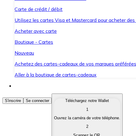
Carte de crédit / débit
Utilisez les cartes Visa et Mastercard pour acheter des
Acheter avec carte
Boutique - Cartes
Nouveau
Achetez des cartes-cadeaux de vos marques préférée
Aller à la boutique de cartes-cadeaux
Acheter des Cryptomonnaies
S'inscrire
Se connecter
Téléchargez notre Wallet
1
Achetez les cryptomonnaies qui vous intéressent rapid
Ouvrez la caméra de votre téléphone.
Vendre des Cryptomonnaies
2
Convertissez vos cryptomonnaies en monnaie fiduciair
Scannez le QR.