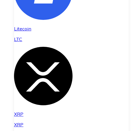
Litecoin
LTC
XRP
XRP