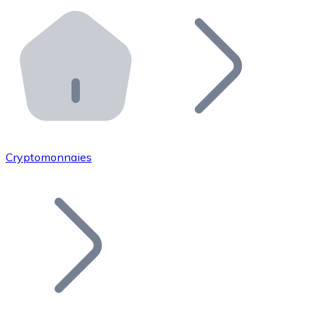
Effectuez des opérations de plus grande envergure. O
Distributeurs automatiques Bitnovo
Intégrez un ATM Bitnovo dans votre entreprise et per
API Bitnovo
Intégrez notre API dans votre écosystème.
Devenir Distributeur
Rejoignez notre réseau de distributeurs et commercialis
Cryptomonnaies
Lister un Token
Ajoutez le token de votre projet à notre service d'acha