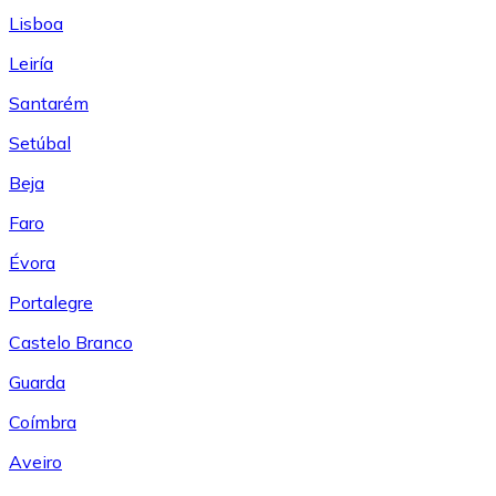
Lisboa
Leiría
Santarém
Setúbal
Beja
Faro
Évora
Portalegre
Castelo Branco
Guarda
Coímbra
Aveiro