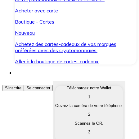
Acheter avec carte
Boutique - Cartes
Nouveau
Achetez des cartes-cadeaux de vos marques
préférées avec des cryptomonnaies.
Aller à la boutique de cartes-cadeaux
Acheter des Cryptomonnaies
S'inscrire
Se connecter
Téléchargez notre Wallet
1
Achetez les cryptomonnaies qui vous intéressent rapid
Ouvrez la caméra de votre téléphone.
Vendre des Cryptomonnaies
2
Convertissez vos cryptomonnaies en monnaie fiduciair
Scannez le QR.
3
Échanger (Swap)