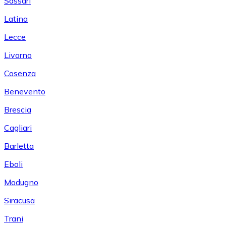
Sassari
Latina
Lecce
Livorno
Cosenza
Benevento
Brescia
Cagliari
Barletta
Eboli
Modugno
Siracusa
Trani