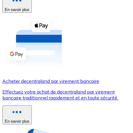
En savoir plus
Voir toutes
Coupons crypto
Achetez des cryptomonnaies en espèces et d'autres m
Acheter avec espèces
Virement SEPA
Ajoutez des fonds à votre compte Bitnovo ou effectuez 
Acheter avec virement bancaire
Acheter decentraland par virement bancaire
Carte de crédit / débit
Effectuez votre achat de decentraland par virement
Utilisez les cartes Visa et Mastercard pour acheter des
bancaire traditionnel rapidement et en toute sécurité.
Acheter avec carte
Boutique - Cartes
En savoir plus
Nouveau