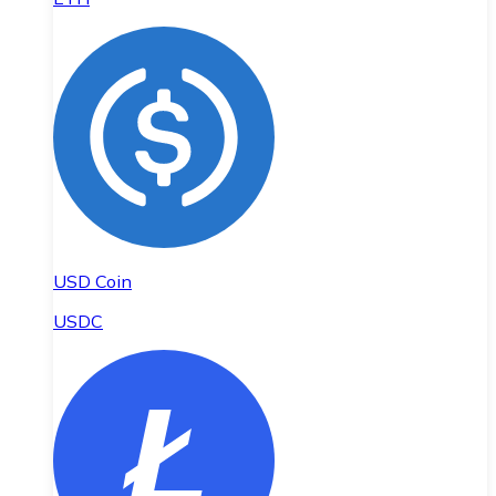
USD Coin
USDC