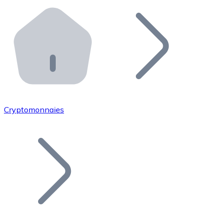
Effectuez des opérations de plus grande envergure. O
Distributeurs automatiques Bitnovo
Intégrez un ATM Bitnovo dans votre entreprise et per
API Bitnovo
Intégrez notre API dans votre écosystème.
Devenir Distributeur
Rejoignez notre réseau de distributeurs et commercialis
Cryptomonnaies
Lister un Token
Ajoutez le token de votre projet à notre service d'acha