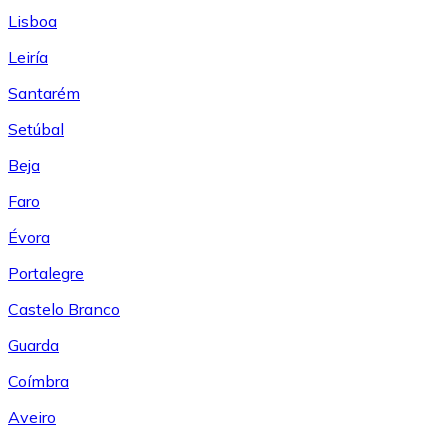
Lisboa
Leiría
Santarém
Setúbal
Beja
Faro
Évora
Portalegre
Castelo Branco
Guarda
Coímbra
Aveiro