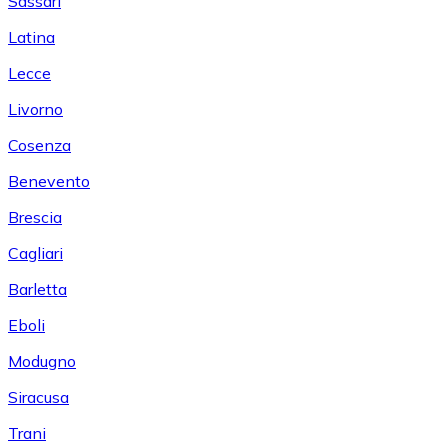
Sassari
Latina
Lecce
Livorno
Cosenza
Benevento
Brescia
Cagliari
Barletta
Eboli
Modugno
Siracusa
Trani