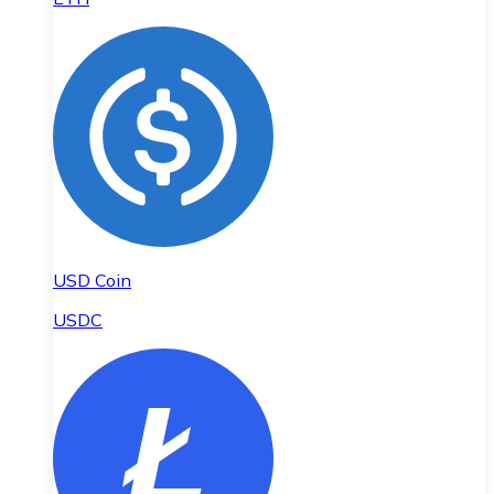
USD Coin
USDC