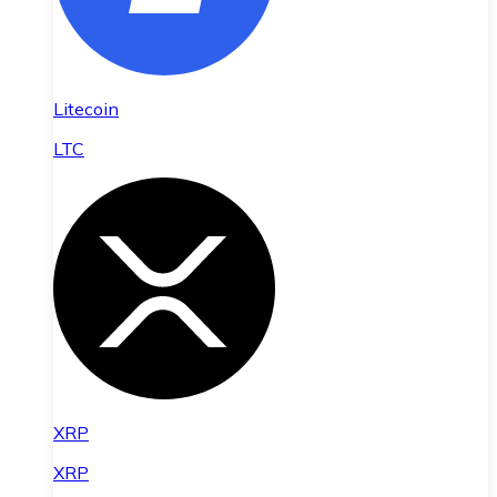
Litecoin
LTC
XRP
XRP