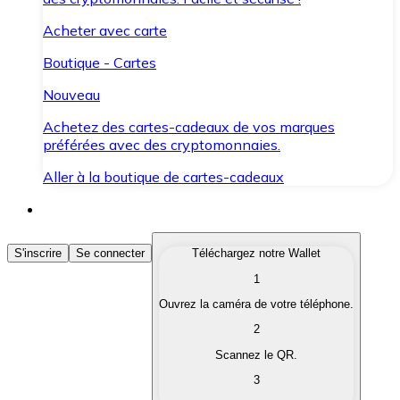
Acheter avec carte
Boutique - Cartes
Nouveau
Achetez des cartes-cadeaux de vos marques
préférées avec des cryptomonnaies.
Aller à la boutique de cartes-cadeaux
Acheter des Cryptomonnaies
S'inscrire
Se connecter
Téléchargez notre Wallet
1
Achetez les cryptomonnaies qui vous intéressent rapid
Ouvrez la caméra de votre téléphone.
Vendre des Cryptomonnaies
2
Convertissez vos cryptomonnaies en monnaie fiduciair
Scannez le QR.
3
Échanger (Swap)