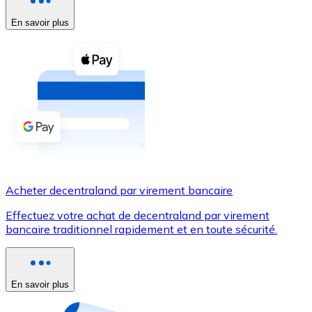
En savoir plus
Voir toutes
Coupons crypto
Achetez des cryptomonnaies en espèces et d'autres m
Acheter avec espèces
Virement SEPA
Ajoutez des fonds à votre compte Bitnovo ou effectuez 
Acheter avec virement bancaire
Acheter decentraland par virement bancaire
Carte de crédit / débit
Effectuez votre achat de decentraland par virement
Utilisez les cartes Visa et Mastercard pour acheter des
bancaire traditionnel rapidement et en toute sécurité.
Acheter avec carte
Boutique - Cartes
En savoir plus
Nouveau