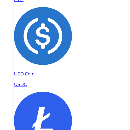
USD Coin
USDC