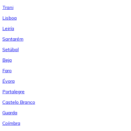
Trani
Lisboa
Leiría
Santarém
Setúbal
Beja
Faro
Évora
Portalegre
Castelo Branco
Guarda
Coímbra