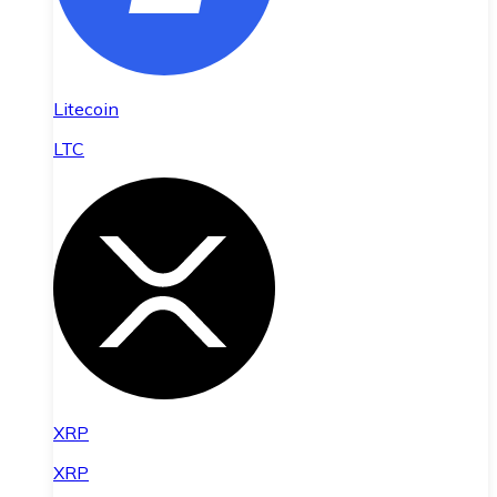
Litecoin
LTC
XRP
XRP