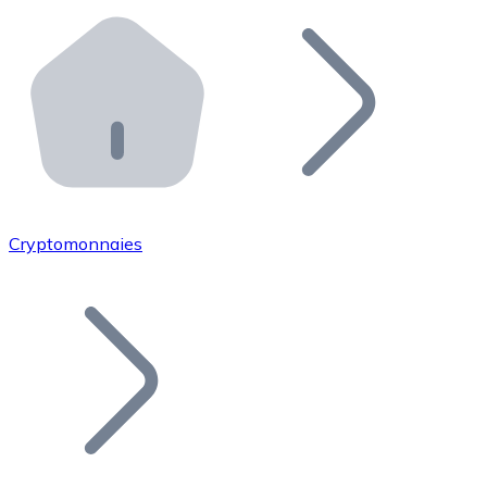
Effectuez des opérations de plus grande envergure. O
Distributeurs automatiques Bitnovo
Intégrez un ATM Bitnovo dans votre entreprise et per
API Bitnovo
Intégrez notre API dans votre écosystème.
Devenir Distributeur
Rejoignez notre réseau de distributeurs et commercialis
Cryptomonnaies
Lister un Token
Ajoutez le token de votre projet à notre service d'acha