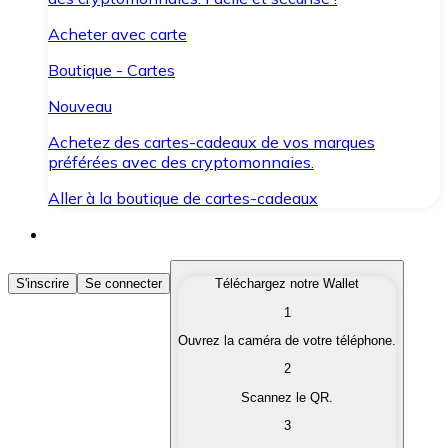
Acheter avec carte
Boutique - Cartes
Nouveau
Achetez des cartes-cadeaux de vos marques
préférées avec des cryptomonnaies.
Aller à la boutique de cartes-cadeaux
Acheter des Cryptomonnaies
S'inscrire
Se connecter
Téléchargez notre Wallet
1
Achetez les cryptomonnaies qui vous intéressent rapid
Ouvrez la caméra de votre téléphone.
Vendre des Cryptomonnaies
2
Convertissez vos cryptomonnaies en monnaie fiduciair
Scannez le QR.
3
Échanger (Swap)