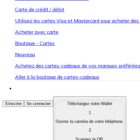
Carte de crédit / débit
Utilisez les cartes Visa et Mastercard pour acheter des
Acheter avec carte
Boutique - Cartes
Nouveau
Achetez des cartes-cadeaux de vos marques préférée
Aller à la boutique de cartes-cadeaux
Acheter des Cryptomonnaies
S'inscrire
Se connecter
Téléchargez notre Wallet
1
Achetez les cryptomonnaies qui vous intéressent rapid
Ouvrez la caméra de votre téléphone.
Vendre des Cryptomonnaies
2
Convertissez vos cryptomonnaies en monnaie fiduciair
Scannez le QR.