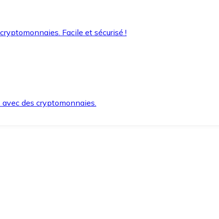
 cryptomonnaies. Facile et sécurisé !
s avec des cryptomonnaies.
ement et en toute sécurité.
e lorsque vous en avez besoin.