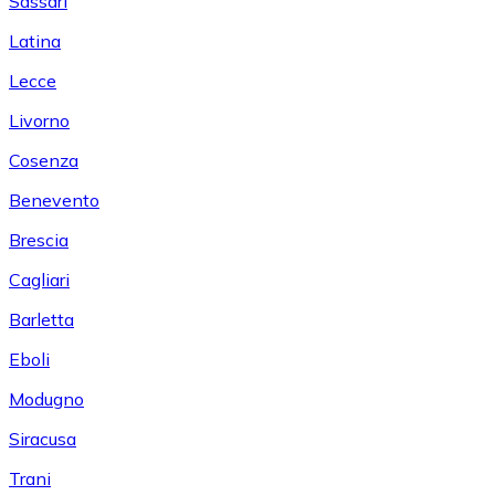
Sassari
Latina
Lecce
Livorno
Cosenza
Benevento
Brescia
Cagliari
Barletta
Eboli
Modugno
Siracusa
Trani