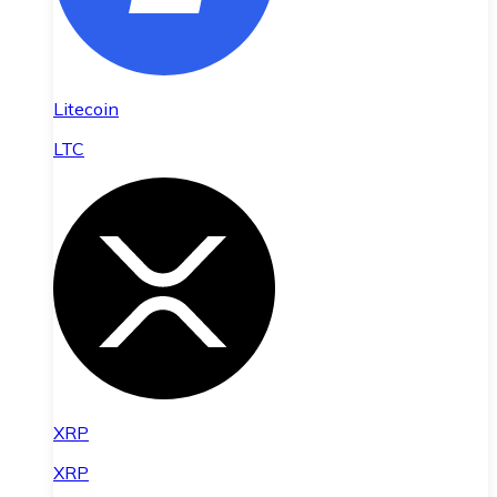
Litecoin
LTC
XRP
XRP