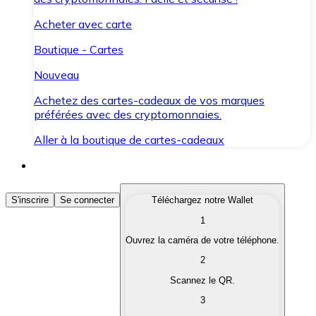
Acheter avec carte
Boutique - Cartes
Nouveau
Achetez des cartes-cadeaux de vos marques
préférées avec des cryptomonnaies.
Aller à la boutique de cartes-cadeaux
Acheter des Cryptomonnaies
S'inscrire
Se connecter
Téléchargez notre Wallet
1
Achetez les cryptomonnaies qui vous intéressent rapid
Ouvrez la caméra de votre téléphone.
Vendre des Cryptomonnaies
2
Convertissez vos cryptomonnaies en monnaie fiduciair
Scannez le QR.
3
Échanger (Swap)