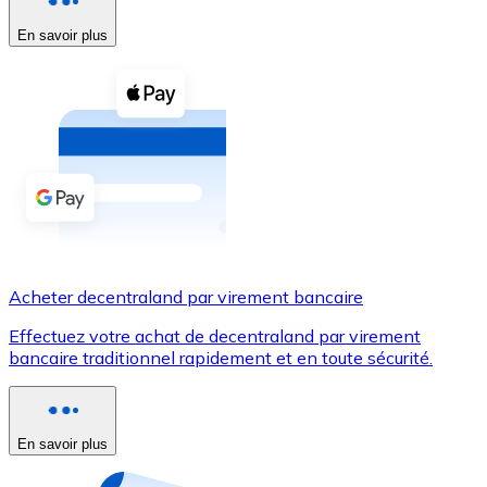
En savoir plus
Voir toutes
Coupons crypto
Achetez des cryptomonnaies en espèces et d'autres m
Acheter avec espèces
Virement SEPA
Ajoutez des fonds à votre compte Bitnovo ou effectuez 
Acheter avec virement bancaire
Acheter decentraland par virement bancaire
Carte de crédit / débit
Effectuez votre achat de decentraland par virement
Utilisez les cartes Visa et Mastercard pour acheter des
bancaire traditionnel rapidement et en toute sécurité.
Acheter avec carte
Boutique - Cartes
En savoir plus
Nouveau