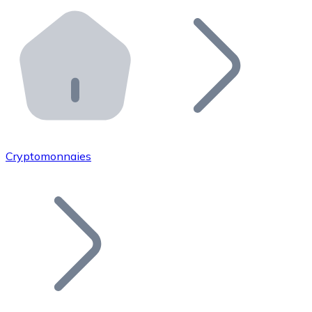
Effectuez des opérations de plus grande envergure. O
Distributeurs automatiques Bitnovo
Intégrez un ATM Bitnovo dans votre entreprise et per
API Bitnovo
Intégrez notre API dans votre écosystème.
Devenir Distributeur
Rejoignez notre réseau de distributeurs et commercialis
Cryptomonnaies
Lister un Token
Ajoutez le token de votre projet à notre service d'acha