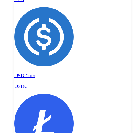
USD Coin
USDC