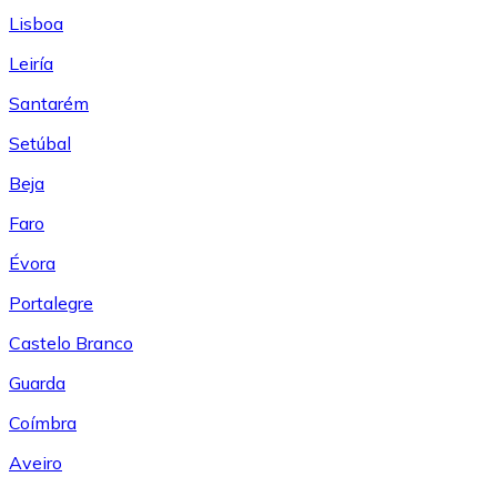
Lisboa
Leiría
Santarém
Setúbal
Beja
Faro
Évora
Portalegre
Castelo Branco
Guarda
Coímbra
Aveiro