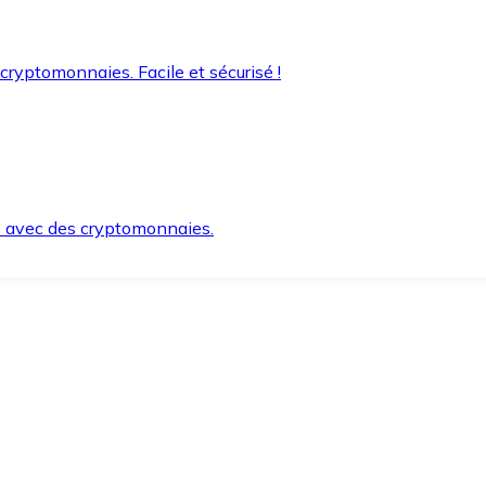
 cryptomonnaies. Facile et sécurisé !
s avec des cryptomonnaies.
ement et en toute sécurité.
e lorsque vous en avez besoin.