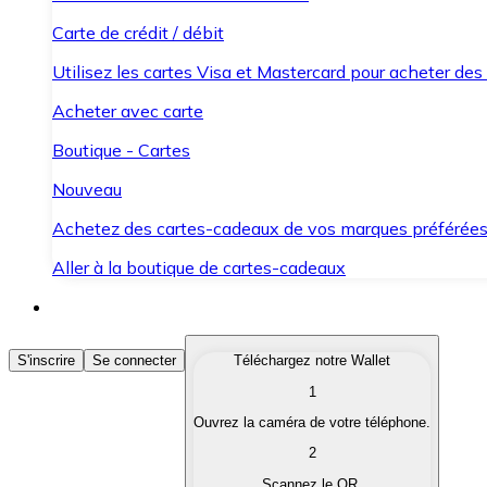
Carte de crédit / débit
Utilisez les cartes Visa et Mastercard pour acheter des
Acheter avec carte
Boutique - Cartes
Nouveau
Achetez des cartes-cadeaux de vos marques préférée
Aller à la boutique de cartes-cadeaux
Acheter des Cryptomonnaies
S'inscrire
Se connecter
Téléchargez notre Wallet
1
Achetez les cryptomonnaies qui vous intéressent rapid
Ouvrez la caméra de votre téléphone.
Vendre des Cryptomonnaies
2
Convertissez vos cryptomonnaies en monnaie fiduciair
Scannez le QR.