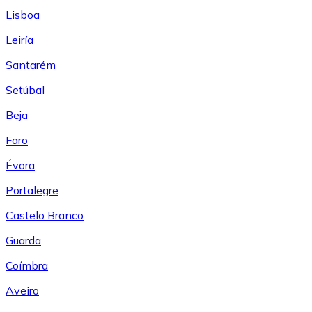
Lisboa
Leiría
Santarém
Setúbal
Beja
Faro
Évora
Portalegre
Castelo Branco
Guarda
Coímbra
Aveiro