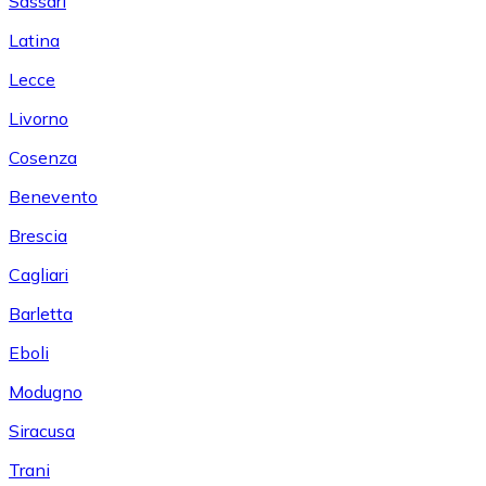
Sassari
Latina
Lecce
Livorno
Cosenza
Benevento
Brescia
Cagliari
Barletta
Eboli
Modugno
Siracusa
Trani