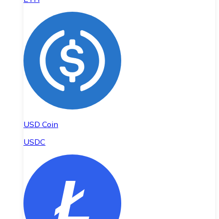
USD Coin
USDC