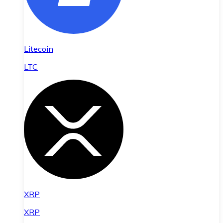
Litecoin
LTC
XRP
XRP