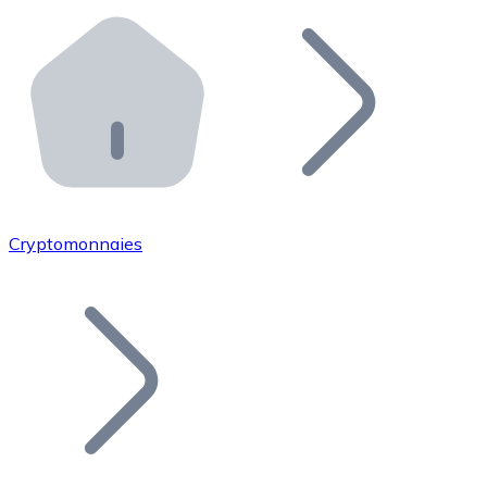
Effectuez des opérations de plus grande envergure. O
Distributeurs automatiques Bitnovo
Intégrez un ATM Bitnovo dans votre entreprise et per
API Bitnovo
Intégrez notre API dans votre écosystème.
Devenir Distributeur
Rejoignez notre réseau de distributeurs et commercialis
Cryptomonnaies
Lister un Token
Ajoutez le token de votre projet à notre service d'acha