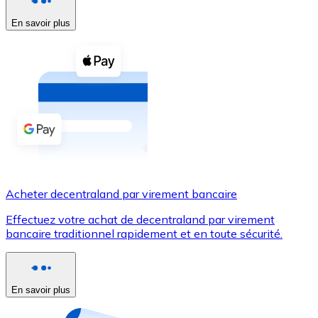
En savoir plus
Voir toutes
Coupons crypto
Achetez des cryptomonnaies en espèces et d'autres m
Acheter avec espèces
Virement SEPA
Ajoutez des fonds à votre compte Bitnovo ou effectuez 
Acheter avec virement bancaire
Acheter decentraland par virement bancaire
Carte de crédit / débit
Effectuez votre achat de decentraland par virement
Utilisez les cartes Visa et Mastercard pour acheter des
bancaire traditionnel rapidement et en toute sécurité.
Acheter avec carte
Boutique - Cartes
En savoir plus
Nouveau