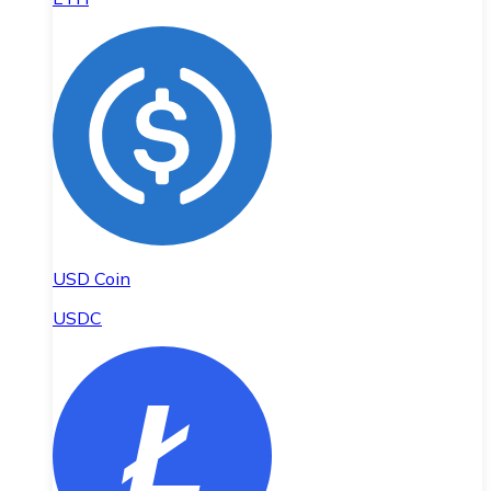
USD Coin
USDC