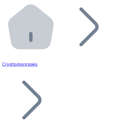
Effectuez des opérations de plus grande envergure. O
Distributeurs automatiques Bitnovo
Intégrez un ATM Bitnovo dans votre entreprise et per
API Bitnovo
Intégrez notre API dans votre écosystème.
Devenir Distributeur
Rejoignez notre réseau de distributeurs et commercialis
Cryptomonnaies
Lister un Token
Ajoutez le token de votre projet à notre service d'acha