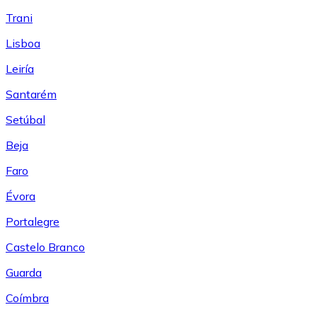
Trani
Lisboa
Leiría
Santarém
Setúbal
Beja
Faro
Évora
Portalegre
Castelo Branco
Guarda
Coímbra