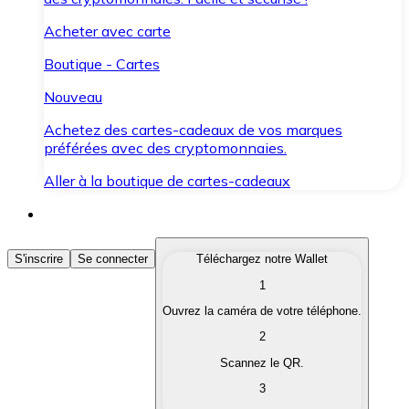
Acheter avec carte
Boutique - Cartes
Nouveau
Achetez des cartes-cadeaux de vos marques
préférées avec des cryptomonnaies.
Aller à la boutique de cartes-cadeaux
Acheter des Cryptomonnaies
S'inscrire
Se connecter
Téléchargez notre Wallet
1
Achetez les cryptomonnaies qui vous intéressent rapid
Ouvrez la caméra de votre téléphone.
Vendre des Cryptomonnaies
2
Convertissez vos cryptomonnaies en monnaie fiduciair
Scannez le QR.
3
Échanger (Swap)