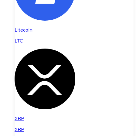
Litecoin
LTC
XRP
XRP