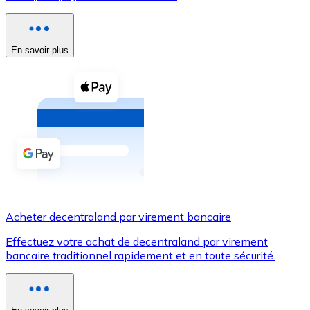
Voir toutes
Coupons crypto
En savoir plus
Achetez des cryptomonnaies en espèces et d'autres m
Acheter avec espèces
Virement SEPA
Ajoutez des fonds à votre compte Bitnovo ou effectuez 
Acheter avec virement bancaire
Carte de crédit / débit
Acheter decentraland par virement bancaire
Utilisez les cartes Visa et Mastercard pour acheter des
Effectuez votre achat de decentraland par virement
Acheter avec carte
bancaire traditionnel rapidement et en toute sécurité.
Boutique - Cartes
Nouveau