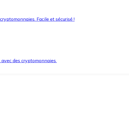
 cryptomonnaies. Facile et sécurisé !
s avec des cryptomonnaies.
ement et en toute sécurité.
e lorsque vous en avez besoin.