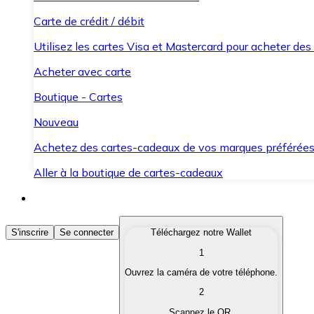
Carte de crédit / débit
Utilisez les cartes Visa et Mastercard pour acheter des
Acheter avec carte
Boutique - Cartes
Nouveau
Achetez des cartes-cadeaux de vos marques préférée
Aller à la boutique de cartes-cadeaux
Acheter des Cryptomonnaies
S'inscrire
Se connecter
Téléchargez notre Wallet
1
Achetez les cryptomonnaies qui vous intéressent rapid
Ouvrez la caméra de votre téléphone.
Vendre des Cryptomonnaies
2
Convertissez vos cryptomonnaies en monnaie fiduciair
Scannez le QR.