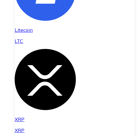
Litecoin
LTC
XRP
XRP