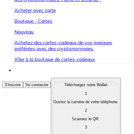
Acheter avec carte
Boutique - Cartes
Nouveau
Achetez des cartes-cadeaux de vos marques
préférées avec des cryptomonnaies.
Aller à la boutique de cartes-cadeaux
Acheter des Cryptomonnaies
S'inscrire
Se connecter
Téléchargez notre Wallet
1
Achetez les cryptomonnaies qui vous intéressent rapid
Ouvrez la caméra de votre téléphone.
Vendre des Cryptomonnaies
2
Convertissez vos cryptomonnaies en monnaie fiduciair
Scannez le QR.
3
Échanger (Swap)