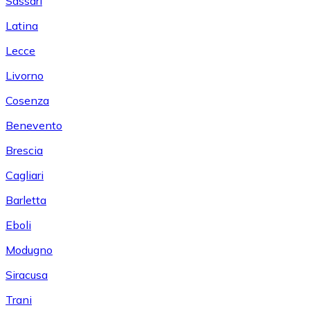
Sassari
Latina
Lecce
Livorno
Cosenza
Benevento
Brescia
Cagliari
Barletta
Eboli
Modugno
Siracusa
Trani