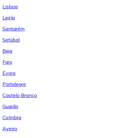
Lisboa
Leiría
Santarém
Setúbal
Beja
Faro
Évora
Portalegre
Castelo Branco
Guarda
Coímbra
Aveiro