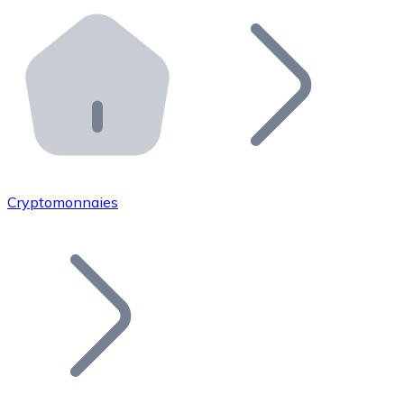
Effectuez des opérations de plus grande envergure. O
Distributeurs automatiques Bitnovo
Intégrez un ATM Bitnovo dans votre entreprise et per
API Bitnovo
Intégrez notre API dans votre écosystème.
Devenir Distributeur
Rejoignez notre réseau de distributeurs et commercialis
Cryptomonnaies
Lister un Token
Ajoutez le token de votre projet à notre service d'acha