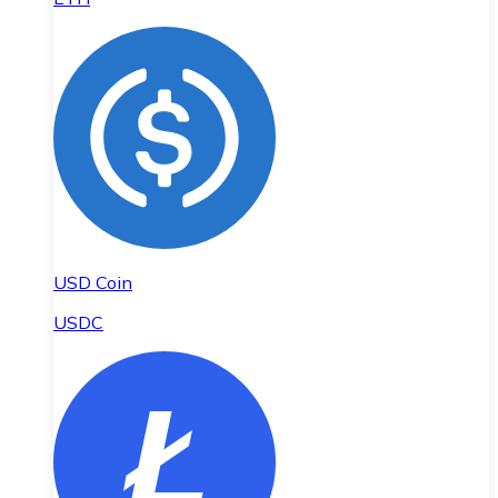
USD Coin
USDC