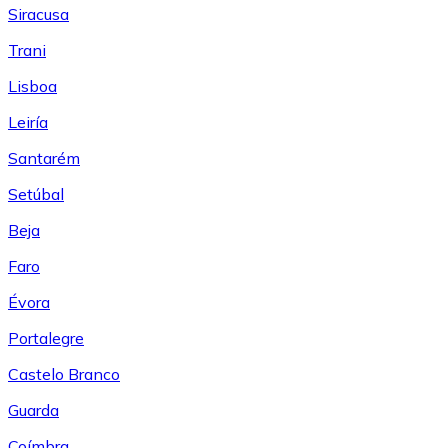
Siracusa
Trani
Lisboa
Leiría
Santarém
Setúbal
Beja
Faro
Évora
Portalegre
Castelo Branco
Guarda
Coímbra