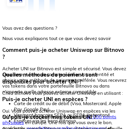
Vous avez des questions ?
Nous vous expliquons tout ce que vous devez savoir
Comment puis-je acheter Uniswap sur Bitnovo
?
Acheter UNI sur Bitnovo est simple et sécurisé. Vous devez
Quelles méthodes de paiement sont
simplement créer un compte, vérifier votre identité et
choisir votre méthode de paiement préférée. Vous recevrez
disponibles pour acheter UNI ?
vos tokens dans votre portefeuille Bitnovo ou dans
n'importe quelle adresse externe compatible.
Chez Bitnovo vous pouvez acheter Uniswap en utilisant :
Puis-je acheter UNI en espèces ?
Carte de crédit ou de débit (Visa, Mastercard, Apple
Pay, Google Pay)
Oui. Vous pouvez acheter Uniswap en espèces via les
Virement bancaire SEPA ou SEPA Instantané
Où puis-je stocker mes tokens UNI ?
bons Bitnovo, disponibles dans plus de
40 000 points
Espèces via les bons Bitnovo
physiques
en Europe. Une fois que vous avez le bon,
accédez à :
www.bitnovo.com/buy/cash/uniswap/
et
Avec votre compte Bitnovo, vous obtenez un portefeuille