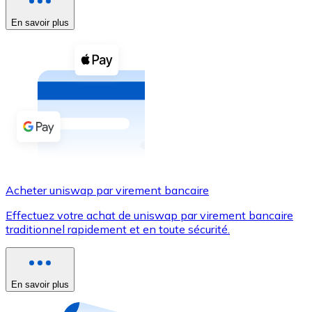
En savoir plus
Voir toutes
Coupons crypto
Achetez des cryptomonnaies en espèces et d'autres m
Acheter avec espèces
Virement SEPA
Ajoutez des fonds à votre compte Bitnovo ou effectuez 
Acheter avec virement bancaire
Acheter uniswap par virement bancaire
Carte de crédit / débit
Effectuez votre achat de uniswap par virement bancaire
Utilisez les cartes Visa et Mastercard pour acheter des
traditionnel rapidement et en toute sécurité.
Acheter avec carte
Boutique - Cartes
En savoir plus
Nouveau