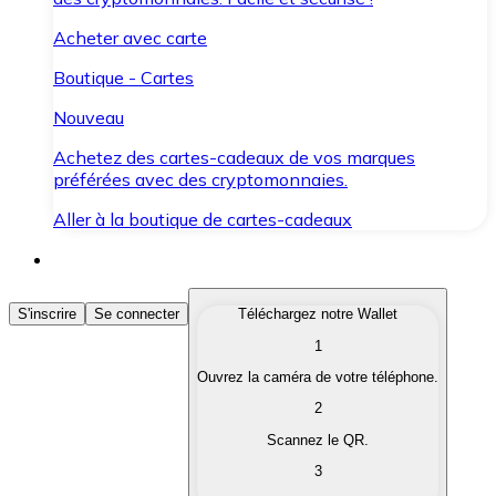
Acheter avec carte
Boutique - Cartes
Nouveau
Achetez des cartes-cadeaux de vos marques
préférées avec des cryptomonnaies.
Aller à la boutique de cartes-cadeaux
Acheter des Cryptomonnaies
S'inscrire
Se connecter
Téléchargez notre Wallet
1
Achetez les cryptomonnaies qui vous intéressent rapid
Ouvrez la caméra de votre téléphone.
Vendre des Cryptomonnaies
2
Convertissez vos cryptomonnaies en monnaie fiduciair
Scannez le QR.
3
Échanger (Swap)