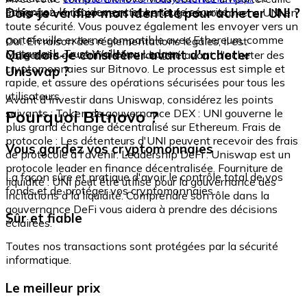
échangez-le rapidement et en toute sécurité.
Dois-je vérifier mon identité pour acheter UNI ?
intégré où vous pouvez stocker et gérer vos tokens UNI en
toute sécurité. Vous pouvez également les envoyer vers un
portefeuille externe compatible avec Ethereum, comme
Oui. En raison des réglementations légales, il est
Metamask, Trust Wallet ou Ledger.
Que dois-je considérer avant d'acheter
obligatoire de vérifier votre identité avant d'acheter des
cryptomonnaies sur Bitnovo. Le processus est simple et
Uniswap ?
rapide, et assure des opérations sécurisées pour tous les
utilisateurs.
Avant d'investir dans Uniswap, considérez les points
Pourquoi Bitnovo ?
suivants : Token de gouvernance DEX : UNI gouverne le
plus grand échange décentralisé sur Ethereum. Frais de
protocole : Les détenteurs d'UNI peuvent recevoir des frais
Vous gardez vos cryptomonnaies
de protocole à l'avenir. Leadership DeFi : Uniswap est un
protocole leader en finance décentralisée. Fourniture de
La façon sûre et pratique d'avoir le contrôle total de vos
liquidité : UNI peut être utilisé pour la gouvernance des
fonds et de protéger vos cryptomonnaies.
incitations à la liquidité. Comprendre son rôle dans la
gouvernance DeFi vous aidera à prendre des décisions
Sûr et fiable
éclairées.
Toutes nos transactions sont protégées par la sécurité
informatique.
Le meilleur prix