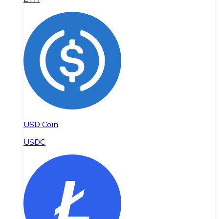
USD Coin
USDC