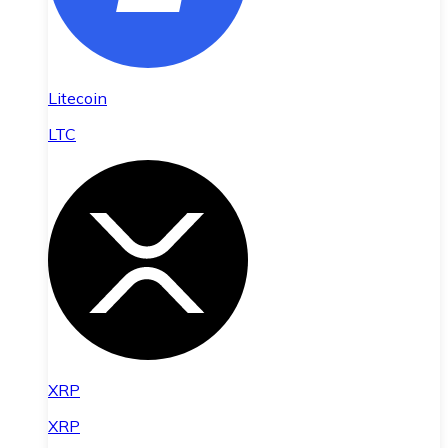
Litecoin
LTC
XRP
XRP