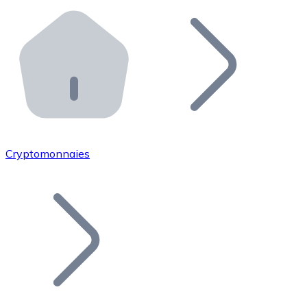
Effectuez des opérations de plus grande envergure. O
Distributeurs automatiques Bitnovo
Intégrez un ATM Bitnovo dans votre entreprise et per
API Bitnovo
Intégrez notre API dans votre écosystème.
Devenir Distributeur
Rejoignez notre réseau de distributeurs et commercialis
Cryptomonnaies
Lister un Token
Ajoutez le token de votre projet à notre service d'acha