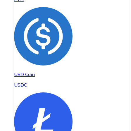
USD Coin
USDC