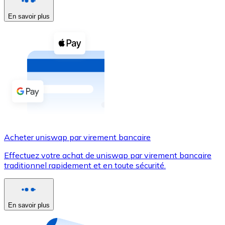
En savoir plus
Voir toutes
Coupons crypto
Achetez des cryptomonnaies en espèces et d'autres m
Acheter avec espèces
Virement SEPA
Ajoutez des fonds à votre compte Bitnovo ou effectuez 
Acheter avec virement bancaire
Acheter uniswap par virement bancaire
Carte de crédit / débit
Effectuez votre achat de uniswap par virement bancaire
Utilisez les cartes Visa et Mastercard pour acheter des
traditionnel rapidement et en toute sécurité.
Acheter avec carte
Boutique - Cartes
En savoir plus
Nouveau