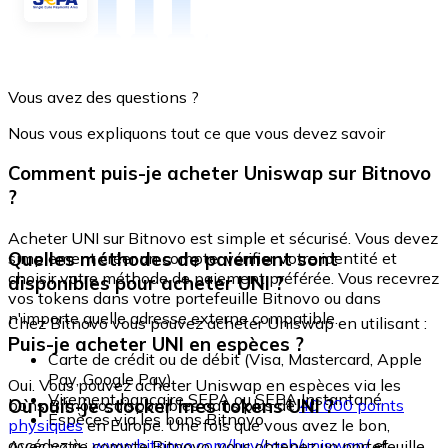
Vous avez des questions ?
Nous vous expliquons tout ce que vous devez savoir
Comment puis-je acheter Uniswap sur Bitnovo
?
Acheter UNI sur Bitnovo est simple et sécurisé. Vous devez
Quelles méthodes de paiement sont
simplement créer un compte, vérifier votre identité et
choisir votre méthode de paiement préférée. Vous recevrez
disponibles pour acheter UNI ?
vos tokens dans votre portefeuille Bitnovo ou dans
n'importe quelle adresse externe compatible.
Chez Bitnovo vous pouvez acheter Uniswap en utilisant :
Puis-je acheter UNI en espèces ?
Carte de crédit ou de débit (Visa, Mastercard, Apple
Pay, Google Pay)
Oui. Vous pouvez acheter Uniswap en espèces via les
Virement bancaire SEPA ou SEPA Instantané
Où puis-je stocker mes tokens UNI ?
bons Bitnovo, disponibles dans plus de
40 000 points
Espèces via les bons Bitnovo
physiques
en Europe. Une fois que vous avez le bon,
accédez à :
www.bitnovo.com/buy/cash/uniswap/
et
Avec votre compte Bitnovo, vous obtenez un portefeuille