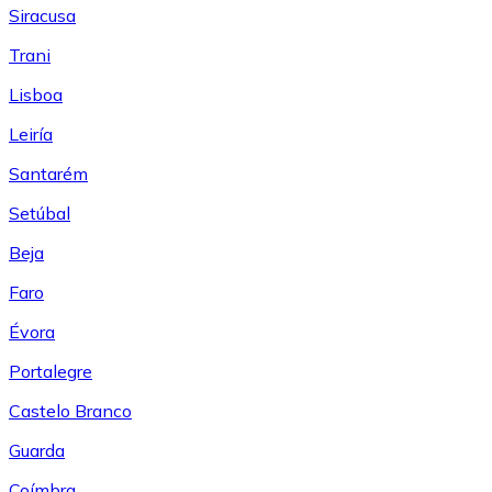
Siracusa
Trani
Lisboa
Leiría
Santarém
Setúbal
Beja
Faro
Évora
Portalegre
Castelo Branco
Guarda
Coímbra