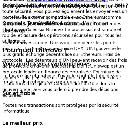
échangez-le rapidement et en toute sécurité.
Dois-je vérifier mon identité pour acheter UNI ?
intégré où vous pouvez stocker et gérer vos tokens UNI en
toute sécurité. Vous pouvez également les envoyer vers un
portefeuille externe compatible avec Ethereum, comme
Oui. En raison des réglementations légales, il est
Metamask, Trust Wallet ou Ledger.
Que dois-je considérer avant d'acheter
obligatoire de vérifier votre identité avant d'acheter des
cryptomonnaies sur Bitnovo. Le processus est simple et
Uniswap ?
rapide, et assure des opérations sécurisées pour tous les
utilisateurs.
Avant d'investir dans Uniswap, considérez les points
Pourquoi Bitnovo ?
suivants : Token de gouvernance DEX : UNI gouverne le
plus grand échange décentralisé sur Ethereum. Frais de
protocole : Les détenteurs d'UNI peuvent recevoir des frais
Vous gardez vos cryptomonnaies
de protocole à l'avenir. Leadership DeFi : Uniswap est un
protocole leader en finance décentralisée. Fourniture de
La façon sûre et pratique d'avoir le contrôle total de vos
liquidité : UNI peut être utilisé pour la gouvernance des
fonds et de protéger vos cryptomonnaies.
incitations à la liquidité. Comprendre son rôle dans la
gouvernance DeFi vous aidera à prendre des décisions
Sûr et fiable
éclairées.
Toutes nos transactions sont protégées par la sécurité
informatique.
Le meilleur prix