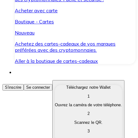
Acheter avec carte
Boutique - Cartes
Nouveau
Achetez des cartes-cadeaux de vos marques
préférées avec des cryptomonnaies.
Aller à la boutique de cartes-cadeaux
Acheter des Cryptomonnaies
S'inscrire
Se connecter
Téléchargez notre Wallet
1
Achetez les cryptomonnaies qui vous intéressent rapid
Ouvrez la caméra de votre téléphone.
Vendre des Cryptomonnaies
2
Convertissez vos cryptomonnaies en monnaie fiduciair
Scannez le QR.
3
Échanger (Swap)