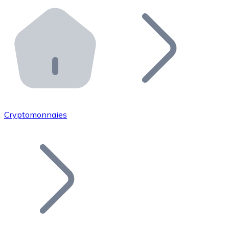
Effectuez des opérations de plus grande envergure. O
Distributeurs automatiques Bitnovo
Intégrez un ATM Bitnovo dans votre entreprise et per
API Bitnovo
Intégrez notre API dans votre écosystème.
Devenir Distributeur
Rejoignez notre réseau de distributeurs et commercialis
Cryptomonnaies
Lister un Token
Ajoutez le token de votre projet à notre service d'acha