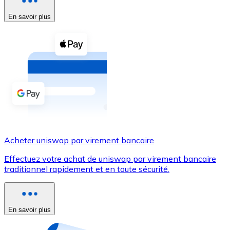
En savoir plus
Voir toutes
Coupons crypto
Achetez des cryptomonnaies en espèces et d'autres m
Acheter avec espèces
Virement SEPA
Ajoutez des fonds à votre compte Bitnovo ou effectuez 
Acheter avec virement bancaire
Acheter uniswap par virement bancaire
Carte de crédit / débit
Effectuez votre achat de uniswap par virement bancaire
Utilisez les cartes Visa et Mastercard pour acheter des
traditionnel rapidement et en toute sécurité.
Acheter avec carte
Boutique - Cartes
En savoir plus
Nouveau