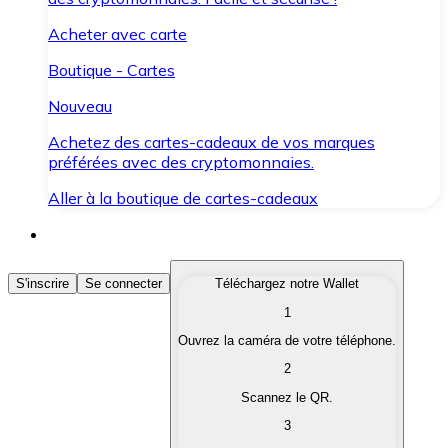
Acheter avec carte
Boutique - Cartes
Nouveau
Achetez des cartes-cadeaux de vos marques
préférées avec des cryptomonnaies.
Aller à la boutique de cartes-cadeaux
Acheter des Cryptomonnaies
S'inscrire
Se connecter
Téléchargez notre Wallet
1
Achetez les cryptomonnaies qui vous intéressent rapid
Ouvrez la caméra de votre téléphone.
Vendre des Cryptomonnaies
2
Convertissez vos cryptomonnaies en monnaie fiduciair
Scannez le QR.
3
Échanger (Swap)