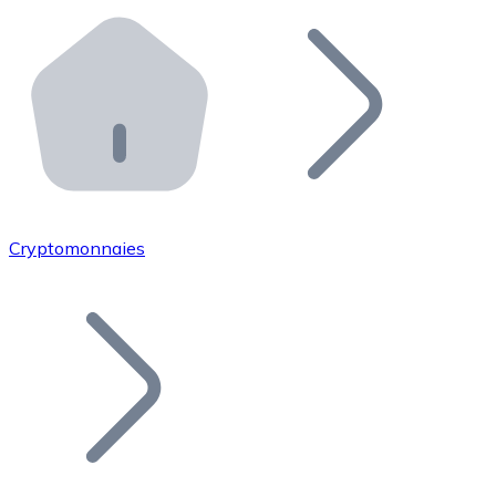
Effectuez des opérations de plus grande envergure. O
Distributeurs automatiques Bitnovo
Intégrez un ATM Bitnovo dans votre entreprise et per
API Bitnovo
Intégrez notre API dans votre écosystème.
Devenir Distributeur
Rejoignez notre réseau de distributeurs et commercialis
Cryptomonnaies
Lister un Token
Ajoutez le token de votre projet à notre service d'acha