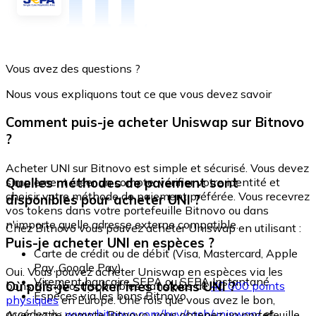
Vous avez des questions ?
Nous vous expliquons tout ce que vous devez savoir
Comment puis-je acheter Uniswap sur Bitnovo
?
Acheter UNI sur Bitnovo est simple et sécurisé. Vous devez
Quelles méthodes de paiement sont
simplement créer un compte, vérifier votre identité et
choisir votre méthode de paiement préférée. Vous recevrez
disponibles pour acheter UNI ?
vos tokens dans votre portefeuille Bitnovo ou dans
n'importe quelle adresse externe compatible.
Chez Bitnovo vous pouvez acheter Uniswap en utilisant :
Puis-je acheter UNI en espèces ?
Carte de crédit ou de débit (Visa, Mastercard, Apple
Pay, Google Pay)
Oui. Vous pouvez acheter Uniswap en espèces via les
Virement bancaire SEPA ou SEPA Instantané
Où puis-je stocker mes tokens UNI ?
bons Bitnovo, disponibles dans plus de
40 000 points
Espèces via les bons Bitnovo
physiques
en Europe. Une fois que vous avez le bon,
accédez à :
www.bitnovo.com/buy/cash/uniswap/
et
Avec votre compte Bitnovo, vous obtenez un portefeuille