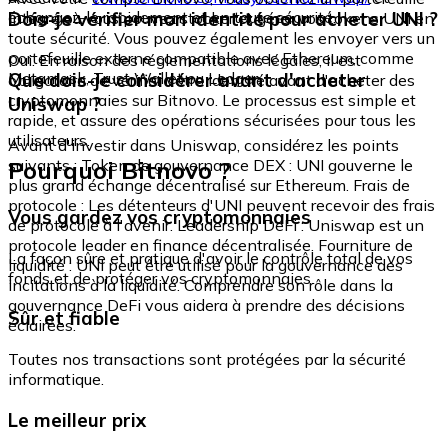
échangez-le rapidement et en toute sécurité.
Dois-je vérifier mon identité pour acheter UNI ?
intégré où vous pouvez stocker et gérer vos tokens UNI en
toute sécurité. Vous pouvez également les envoyer vers un
portefeuille externe compatible avec Ethereum, comme
Oui. En raison des réglementations légales, il est
Metamask, Trust Wallet ou Ledger.
Que dois-je considérer avant d'acheter
obligatoire de vérifier votre identité avant d'acheter des
cryptomonnaies sur Bitnovo. Le processus est simple et
Uniswap ?
rapide, et assure des opérations sécurisées pour tous les
utilisateurs.
Avant d'investir dans Uniswap, considérez les points
Pourquoi Bitnovo ?
suivants : Token de gouvernance DEX : UNI gouverne le
plus grand échange décentralisé sur Ethereum. Frais de
protocole : Les détenteurs d'UNI peuvent recevoir des frais
Vous gardez vos cryptomonnaies
de protocole à l'avenir. Leadership DeFi : Uniswap est un
protocole leader en finance décentralisée. Fourniture de
La façon sûre et pratique d'avoir le contrôle total de vos
liquidité : UNI peut être utilisé pour la gouvernance des
fonds et de protéger vos cryptomonnaies.
incitations à la liquidité. Comprendre son rôle dans la
gouvernance DeFi vous aidera à prendre des décisions
Sûr et fiable
éclairées.
Toutes nos transactions sont protégées par la sécurité
informatique.
Le meilleur prix