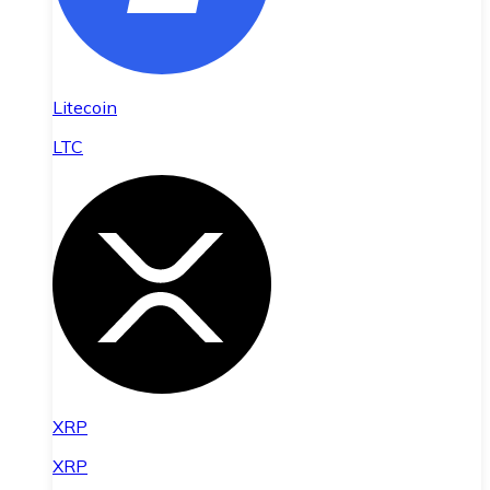
Litecoin
LTC
XRP
XRP