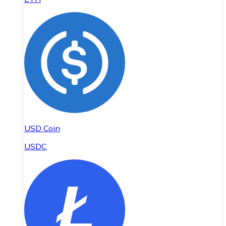
USD Coin
USDC