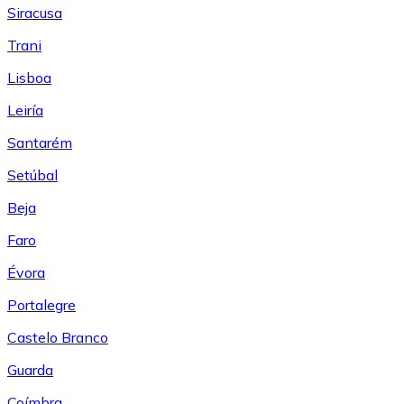
Siracusa
Trani
Lisboa
Leiría
Santarém
Setúbal
Beja
Faro
Évora
Portalegre
Castelo Branco
Guarda
Coímbra