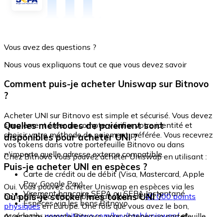
Vous avez des questions ?
Nous vous expliquons tout ce que vous devez savoir
Comment puis-je acheter Uniswap sur Bitnovo
?
Acheter UNI sur Bitnovo est simple et sécurisé. Vous devez
Quelles méthodes de paiement sont
simplement créer un compte, vérifier votre identité et
choisir votre méthode de paiement préférée. Vous recevrez
disponibles pour acheter UNI ?
vos tokens dans votre portefeuille Bitnovo ou dans
n'importe quelle adresse externe compatible.
Chez Bitnovo vous pouvez acheter Uniswap en utilisant :
Puis-je acheter UNI en espèces ?
Carte de crédit ou de débit (Visa, Mastercard, Apple
Pay, Google Pay)
Oui. Vous pouvez acheter Uniswap en espèces via les
Virement bancaire SEPA ou SEPA Instantané
Où puis-je stocker mes tokens UNI ?
bons Bitnovo, disponibles dans plus de
40 000 points
Espèces via les bons Bitnovo
physiques
en Europe. Une fois que vous avez le bon,
accédez à :
www.bitnovo.com/buy/cash/uniswap/
et
Avec votre compte Bitnovo, vous obtenez un portefeuille