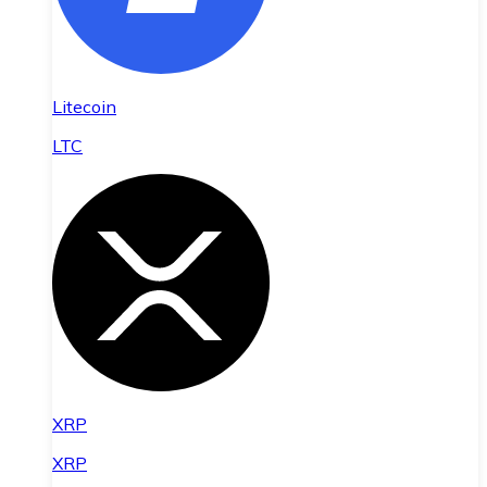
Litecoin
LTC
XRP
XRP