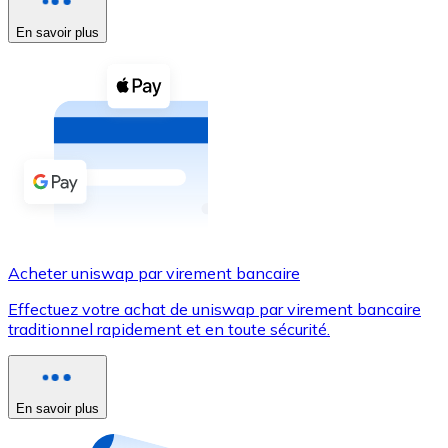
En savoir plus
Voir toutes
Coupons crypto
Achetez des cryptomonnaies en espèces et d'autres m
Acheter avec espèces
Virement SEPA
Ajoutez des fonds à votre compte Bitnovo ou effectuez 
Acheter avec virement bancaire
Acheter uniswap par virement bancaire
Carte de crédit / débit
Effectuez votre achat de uniswap par virement bancaire
Utilisez les cartes Visa et Mastercard pour acheter des
traditionnel rapidement et en toute sécurité.
Acheter avec carte
Boutique - Cartes
En savoir plus
Nouveau