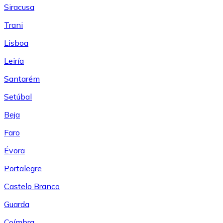
Siracusa
Trani
Lisboa
Leiría
Santarém
Setúbal
Beja
Faro
Évora
Portalegre
Castelo Branco
Guarda
Coímbra