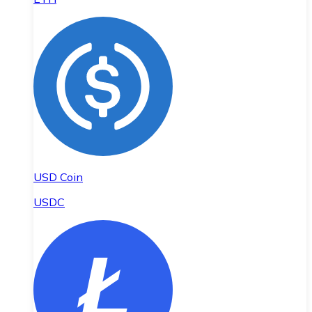
USD Coin
USDC