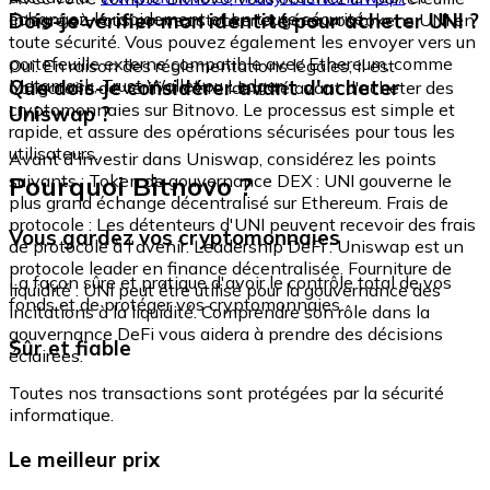
échangez-le rapidement et en toute sécurité.
Dois-je vérifier mon identité pour acheter UNI ?
intégré où vous pouvez stocker et gérer vos tokens UNI en
toute sécurité. Vous pouvez également les envoyer vers un
portefeuille externe compatible avec Ethereum, comme
Oui. En raison des réglementations légales, il est
Metamask, Trust Wallet ou Ledger.
Que dois-je considérer avant d'acheter
obligatoire de vérifier votre identité avant d'acheter des
cryptomonnaies sur Bitnovo. Le processus est simple et
Uniswap ?
rapide, et assure des opérations sécurisées pour tous les
utilisateurs.
Avant d'investir dans Uniswap, considérez les points
Pourquoi Bitnovo ?
suivants : Token de gouvernance DEX : UNI gouverne le
plus grand échange décentralisé sur Ethereum. Frais de
protocole : Les détenteurs d'UNI peuvent recevoir des frais
Vous gardez vos cryptomonnaies
de protocole à l'avenir. Leadership DeFi : Uniswap est un
protocole leader en finance décentralisée. Fourniture de
La façon sûre et pratique d'avoir le contrôle total de vos
liquidité : UNI peut être utilisé pour la gouvernance des
fonds et de protéger vos cryptomonnaies.
incitations à la liquidité. Comprendre son rôle dans la
gouvernance DeFi vous aidera à prendre des décisions
Sûr et fiable
éclairées.
Toutes nos transactions sont protégées par la sécurité
informatique.
Le meilleur prix