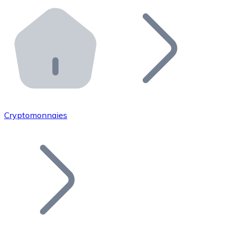
Effectuez des opérations de plus grande envergure. O
Distributeurs automatiques Bitnovo
Intégrez un ATM Bitnovo dans votre entreprise et per
API Bitnovo
Intégrez notre API dans votre écosystème.
Devenir Distributeur
Rejoignez notre réseau de distributeurs et commercialis
Cryptomonnaies
Lister un Token
Ajoutez le token de votre projet à notre service d'acha