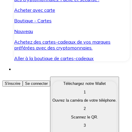
Acheter avec carte
Boutique - Cartes
Nouveau
Achetez des cartes-cadeaux de vos marques
préférées avec des cryptomonnaies.
Aller à la boutique de cartes-cadeaux
Acheter des Cryptomonnaies
S'inscrire
Se connecter
Téléchargez notre Wallet
1
Achetez les cryptomonnaies qui vous intéressent rapid
Ouvrez la caméra de votre téléphone.
Vendre des Cryptomonnaies
2
Convertissez vos cryptomonnaies en monnaie fiduciair
Scannez le QR.
3
Échanger (Swap)