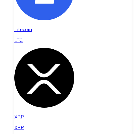
Litecoin
LTC
XRP
XRP