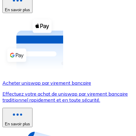
En savoir plus
Voir toutes
Coupons crypto
Achetez des cryptomonnaies en espèces et d'autres m
Acheter avec espèces
Virement SEPA
Ajoutez des fonds à votre compte Bitnovo ou effectuez 
Acheter avec virement bancaire
Acheter uniswap par virement bancaire
Carte de crédit / débit
Effectuez votre achat de uniswap par virement bancaire
Utilisez les cartes Visa et Mastercard pour acheter des
traditionnel rapidement et en toute sécurité.
Acheter avec carte
Boutique - Cartes
En savoir plus
Nouveau