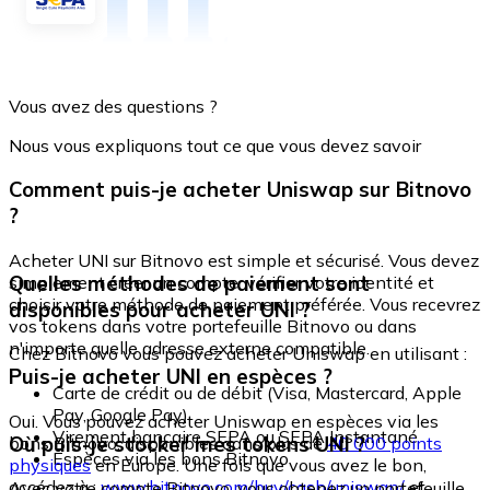
Vous avez des questions ?
Nous vous expliquons tout ce que vous devez savoir
Comment puis-je acheter Uniswap sur Bitnovo
?
Acheter UNI sur Bitnovo est simple et sécurisé. Vous devez
Quelles méthodes de paiement sont
simplement créer un compte, vérifier votre identité et
choisir votre méthode de paiement préférée. Vous recevrez
disponibles pour acheter UNI ?
vos tokens dans votre portefeuille Bitnovo ou dans
n'importe quelle adresse externe compatible.
Chez Bitnovo vous pouvez acheter Uniswap en utilisant :
Puis-je acheter UNI en espèces ?
Carte de crédit ou de débit (Visa, Mastercard, Apple
Pay, Google Pay)
Oui. Vous pouvez acheter Uniswap en espèces via les
Virement bancaire SEPA ou SEPA Instantané
Où puis-je stocker mes tokens UNI ?
bons Bitnovo, disponibles dans plus de
40 000 points
Espèces via les bons Bitnovo
physiques
en Europe. Une fois que vous avez le bon,
accédez à :
www.bitnovo.com/buy/cash/uniswap/
et
Avec votre compte Bitnovo, vous obtenez un portefeuille