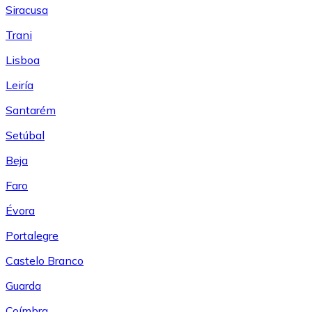
Siracusa
Trani
Lisboa
Leiría
Santarém
Setúbal
Beja
Faro
Évora
Portalegre
Castelo Branco
Guarda
Coímbra