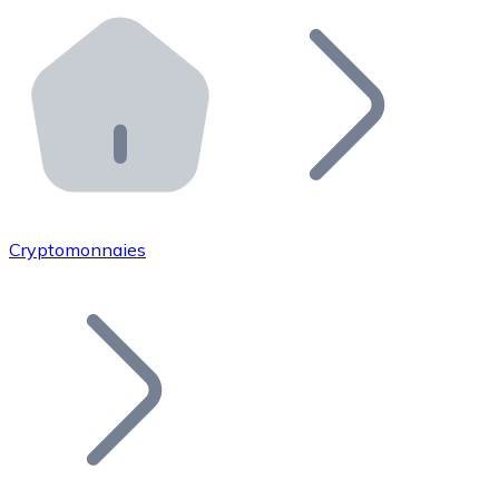
Effectuez des opérations de plus grande envergure. O
Distributeurs automatiques Bitnovo
Intégrez un ATM Bitnovo dans votre entreprise et per
API Bitnovo
Intégrez notre API dans votre écosystème.
Devenir Distributeur
Rejoignez notre réseau de distributeurs et commercialis
Cryptomonnaies
Lister un Token
Ajoutez le token de votre projet à notre service d'acha