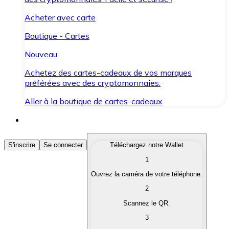
Acheter avec carte
Boutique - Cartes
Nouveau
Achetez des cartes-cadeaux de vos marques
préférées avec des cryptomonnaies.
Aller à la boutique de cartes-cadeaux
Acheter des Cryptomonnaies
S'inscrire
Se connecter
Téléchargez notre Wallet
1
Achetez les cryptomonnaies qui vous intéressent rapid
Ouvrez la caméra de votre téléphone.
Vendre des Cryptomonnaies
2
Convertissez vos cryptomonnaies en monnaie fiduciair
Scannez le QR.
3
Échanger (Swap)