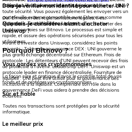
échangez-le rapidement et en toute sécurité.
Dois-je vérifier mon identité pour acheter UNI ?
intégré où vous pouvez stocker et gérer vos tokens UNI en
toute sécurité. Vous pouvez également les envoyer vers un
portefeuille externe compatible avec Ethereum, comme
Oui. En raison des réglementations légales, il est
Metamask, Trust Wallet ou Ledger.
Que dois-je considérer avant d'acheter
obligatoire de vérifier votre identité avant d'acheter des
cryptomonnaies sur Bitnovo. Le processus est simple et
Uniswap ?
rapide, et assure des opérations sécurisées pour tous les
utilisateurs.
Avant d'investir dans Uniswap, considérez les points
Pourquoi Bitnovo ?
suivants : Token de gouvernance DEX : UNI gouverne le
plus grand échange décentralisé sur Ethereum. Frais de
protocole : Les détenteurs d'UNI peuvent recevoir des frais
Vous gardez vos cryptomonnaies
de protocole à l'avenir. Leadership DeFi : Uniswap est un
protocole leader en finance décentralisée. Fourniture de
La façon sûre et pratique d'avoir le contrôle total de vos
liquidité : UNI peut être utilisé pour la gouvernance des
fonds et de protéger vos cryptomonnaies.
incitations à la liquidité. Comprendre son rôle dans la
gouvernance DeFi vous aidera à prendre des décisions
Sûr et fiable
éclairées.
Toutes nos transactions sont protégées par la sécurité
informatique.
Le meilleur prix