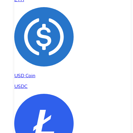
USD Coin
USDC