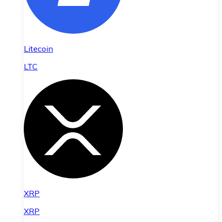
Litecoin
LTC
XRP
XRP