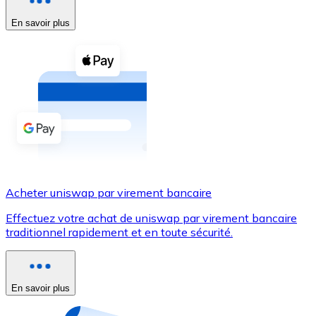
En savoir plus
Voir toutes
Coupons crypto
Achetez des cryptomonnaies en espèces et d'autres m
Acheter avec espèces
Virement SEPA
Ajoutez des fonds à votre compte Bitnovo ou effectuez 
Acheter avec virement bancaire
Acheter uniswap par virement bancaire
Carte de crédit / débit
Effectuez votre achat de uniswap par virement bancaire
Utilisez les cartes Visa et Mastercard pour acheter des
traditionnel rapidement et en toute sécurité.
Acheter avec carte
Boutique - Cartes
En savoir plus
Nouveau