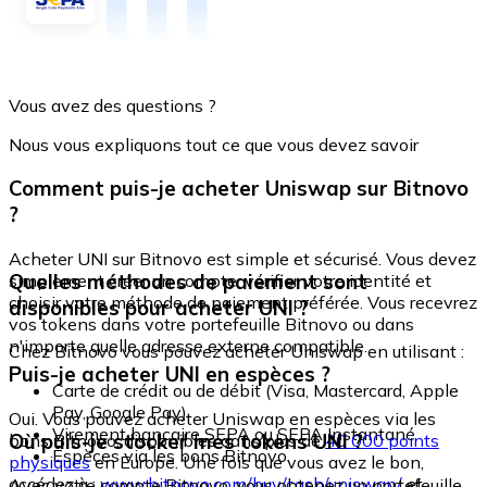
Vous avez des questions ?
Nous vous expliquons tout ce que vous devez savoir
Comment puis-je acheter Uniswap sur Bitnovo
?
Acheter UNI sur Bitnovo est simple et sécurisé. Vous devez
Quelles méthodes de paiement sont
simplement créer un compte, vérifier votre identité et
choisir votre méthode de paiement préférée. Vous recevrez
disponibles pour acheter UNI ?
vos tokens dans votre portefeuille Bitnovo ou dans
n'importe quelle adresse externe compatible.
Chez Bitnovo vous pouvez acheter Uniswap en utilisant :
Puis-je acheter UNI en espèces ?
Carte de crédit ou de débit (Visa, Mastercard, Apple
Pay, Google Pay)
Oui. Vous pouvez acheter Uniswap en espèces via les
Virement bancaire SEPA ou SEPA Instantané
Où puis-je stocker mes tokens UNI ?
bons Bitnovo, disponibles dans plus de
40 000 points
Espèces via les bons Bitnovo
physiques
en Europe. Une fois que vous avez le bon,
accédez à :
www.bitnovo.com/buy/cash/uniswap/
et
Avec votre compte Bitnovo, vous obtenez un portefeuille