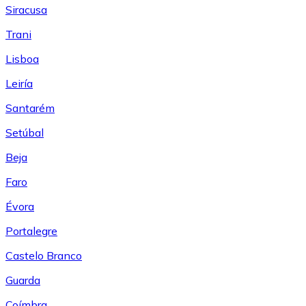
Siracusa
Trani
Lisboa
Leiría
Santarém
Setúbal
Beja
Faro
Évora
Portalegre
Castelo Branco
Guarda
Coímbra