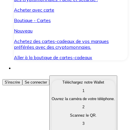
Acheter avec carte
Boutique - Cartes
Nouveau
Achetez des cartes-cadeaux de vos marques
préférées avec des cryptomonnaies.
Aller à la boutique de cartes-cadeaux
Acheter des Cryptomonnaies
S'inscrire
Se connecter
Téléchargez notre Wallet
1
Achetez les cryptomonnaies qui vous intéressent rapid
Ouvrez la caméra de votre téléphone.
Vendre des Cryptomonnaies
2
Convertissez vos cryptomonnaies en monnaie fiduciair
Scannez le QR.
3
Échanger (Swap)