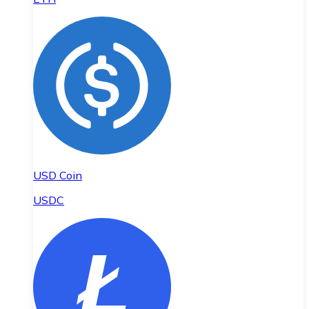
USD Coin
USDC