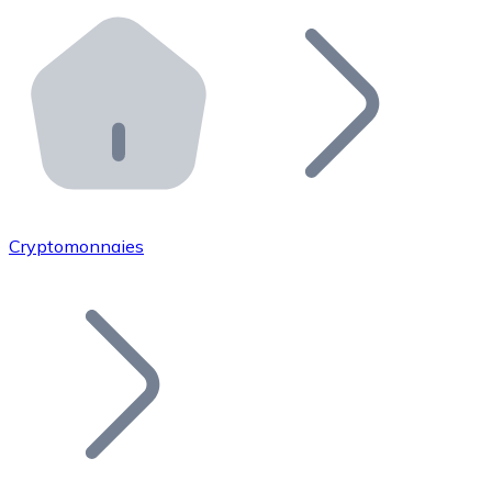
Effectuez des opérations de plus grande envergure. O
Distributeurs automatiques Bitnovo
Intégrez un ATM Bitnovo dans votre entreprise et per
API Bitnovo
Intégrez notre API dans votre écosystème.
Devenir Distributeur
Rejoignez notre réseau de distributeurs et commercialis
Cryptomonnaies
Lister un Token
Ajoutez le token de votre projet à notre service d'acha