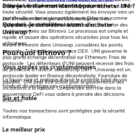
échangez-le rapidement et en toute sécurité.
Dois-je vérifier mon identité pour acheter UNI ?
intégré où vous pouvez stocker et gérer vos tokens UNI en
toute sécurité. Vous pouvez également les envoyer vers un
portefeuille externe compatible avec Ethereum, comme
Oui. En raison des réglementations légales, il est
Metamask, Trust Wallet ou Ledger.
Que dois-je considérer avant d'acheter
obligatoire de vérifier votre identité avant d'acheter des
cryptomonnaies sur Bitnovo. Le processus est simple et
Uniswap ?
rapide, et assure des opérations sécurisées pour tous les
utilisateurs.
Avant d'investir dans Uniswap, considérez les points
Pourquoi Bitnovo ?
suivants : Token de gouvernance DEX : UNI gouverne le
plus grand échange décentralisé sur Ethereum. Frais de
protocole : Les détenteurs d'UNI peuvent recevoir des frais
Vous gardez vos cryptomonnaies
de protocole à l'avenir. Leadership DeFi : Uniswap est un
protocole leader en finance décentralisée. Fourniture de
La façon sûre et pratique d'avoir le contrôle total de vos
liquidité : UNI peut être utilisé pour la gouvernance des
fonds et de protéger vos cryptomonnaies.
incitations à la liquidité. Comprendre son rôle dans la
gouvernance DeFi vous aidera à prendre des décisions
Sûr et fiable
éclairées.
Toutes nos transactions sont protégées par la sécurité
informatique.
Le meilleur prix