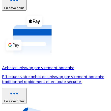
En savoir plus
Voir toutes
Coupons crypto
Achetez des cryptomonnaies en espèces et d'autres m
Acheter avec espèces
Virement SEPA
Ajoutez des fonds à votre compte Bitnovo ou effectuez 
Acheter avec virement bancaire
Acheter uniswap par virement bancaire
Carte de crédit / débit
Effectuez votre achat de uniswap par virement bancaire
Utilisez les cartes Visa et Mastercard pour acheter des
traditionnel rapidement et en toute sécurité.
Acheter avec carte
Boutique - Cartes
En savoir plus
Nouveau