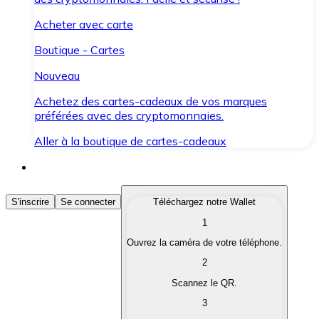
Acheter avec carte
Boutique - Cartes
Nouveau
Achetez des cartes-cadeaux de vos marques
préférées avec des cryptomonnaies.
Aller à la boutique de cartes-cadeaux
Acheter des Cryptomonnaies
S'inscrire
Se connecter
Téléchargez notre Wallet
1
Achetez les cryptomonnaies qui vous intéressent rapid
Ouvrez la caméra de votre téléphone.
Vendre des Cryptomonnaies
2
Convertissez vos cryptomonnaies en monnaie fiduciair
Scannez le QR.
3
Échanger (Swap)