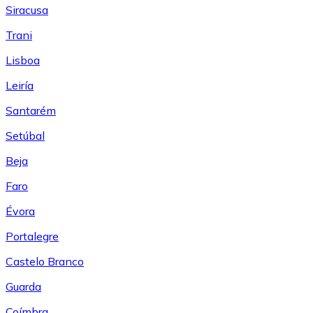
Siracusa
Trani
Lisboa
Leiría
Santarém
Setúbal
Beja
Faro
Évora
Portalegre
Castelo Branco
Guarda
Coímbra