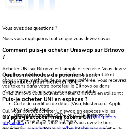
Vous avez des questions ?
Nous vous expliquons tout ce que vous devez savoir
Comment puis-je acheter Uniswap sur Bitnovo
?
Acheter UNI sur Bitnovo est simple et sécurisé. Vous devez
Quelles méthodes de paiement sont
simplement créer un compte, vérifier votre identité et
choisir votre méthode de paiement préférée. Vous recevrez
disponibles pour acheter UNI ?
vos tokens dans votre portefeuille Bitnovo ou dans
n'importe quelle adresse externe compatible.
Chez Bitnovo vous pouvez acheter Uniswap en utilisant :
Puis-je acheter UNI en espèces ?
Carte de crédit ou de débit (Visa, Mastercard, Apple
Pay, Google Pay)
Oui. Vous pouvez acheter Uniswap en espèces via les
Virement bancaire SEPA ou SEPA Instantané
Où puis-je stocker mes tokens UNI ?
bons Bitnovo, disponibles dans plus de
40 000 points
Espèces via les bons Bitnovo
physiques
en Europe. Une fois que vous avez le bon,
accédez à :
www.bitnovo.com/buy/cash/uniswap/
et
Avec votre compte Bitnovo, vous obtenez un portefeuille