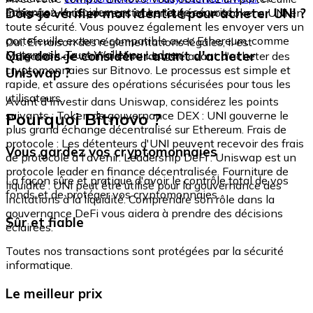
échangez-le rapidement et en toute sécurité.
Dois-je vérifier mon identité pour acheter UNI ?
intégré où vous pouvez stocker et gérer vos tokens UNI en
toute sécurité. Vous pouvez également les envoyer vers un
portefeuille externe compatible avec Ethereum, comme
Oui. En raison des réglementations légales, il est
Metamask, Trust Wallet ou Ledger.
Que dois-je considérer avant d'acheter
obligatoire de vérifier votre identité avant d'acheter des
cryptomonnaies sur Bitnovo. Le processus est simple et
Uniswap ?
rapide, et assure des opérations sécurisées pour tous les
utilisateurs.
Avant d'investir dans Uniswap, considérez les points
Pourquoi Bitnovo ?
suivants : Token de gouvernance DEX : UNI gouverne le
plus grand échange décentralisé sur Ethereum. Frais de
protocole : Les détenteurs d'UNI peuvent recevoir des frais
Vous gardez vos cryptomonnaies
de protocole à l'avenir. Leadership DeFi : Uniswap est un
protocole leader en finance décentralisée. Fourniture de
La façon sûre et pratique d'avoir le contrôle total de vos
liquidité : UNI peut être utilisé pour la gouvernance des
fonds et de protéger vos cryptomonnaies.
incitations à la liquidité. Comprendre son rôle dans la
gouvernance DeFi vous aidera à prendre des décisions
Sûr et fiable
éclairées.
Toutes nos transactions sont protégées par la sécurité
informatique.
Le meilleur prix