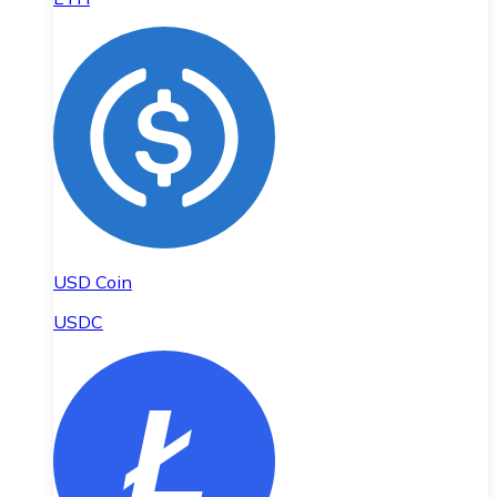
USD Coin
USDC