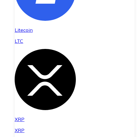
Litecoin
LTC
XRP
XRP