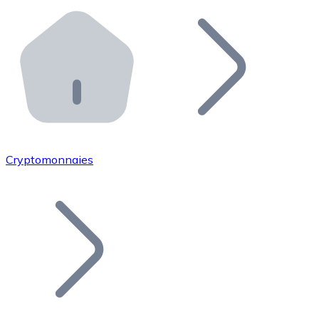
Effectuez des opérations de plus grande envergure. O
Distributeurs automatiques Bitnovo
Intégrez un ATM Bitnovo dans votre entreprise et per
API Bitnovo
Intégrez notre API dans votre écosystème.
Devenir Distributeur
Rejoignez notre réseau de distributeurs et commercialis
Cryptomonnaies
Lister un Token
Ajoutez le token de votre projet à notre service d'acha