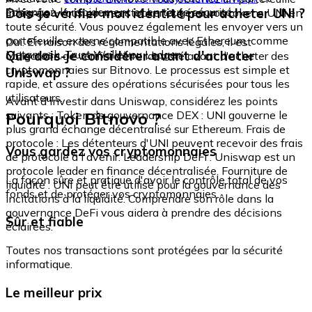
échangez-le rapidement et en toute sécurité.
Dois-je vérifier mon identité pour acheter UNI ?
intégré où vous pouvez stocker et gérer vos tokens UNI en
toute sécurité. Vous pouvez également les envoyer vers un
portefeuille externe compatible avec Ethereum, comme
Oui. En raison des réglementations légales, il est
Metamask, Trust Wallet ou Ledger.
Que dois-je considérer avant d'acheter
obligatoire de vérifier votre identité avant d'acheter des
cryptomonnaies sur Bitnovo. Le processus est simple et
Uniswap ?
rapide, et assure des opérations sécurisées pour tous les
utilisateurs.
Avant d'investir dans Uniswap, considérez les points
Pourquoi Bitnovo ?
suivants : Token de gouvernance DEX : UNI gouverne le
plus grand échange décentralisé sur Ethereum. Frais de
protocole : Les détenteurs d'UNI peuvent recevoir des frais
Vous gardez vos cryptomonnaies
de protocole à l'avenir. Leadership DeFi : Uniswap est un
protocole leader en finance décentralisée. Fourniture de
La façon sûre et pratique d'avoir le contrôle total de vos
liquidité : UNI peut être utilisé pour la gouvernance des
fonds et de protéger vos cryptomonnaies.
incitations à la liquidité. Comprendre son rôle dans la
gouvernance DeFi vous aidera à prendre des décisions
Sûr et fiable
éclairées.
Toutes nos transactions sont protégées par la sécurité
informatique.
Le meilleur prix