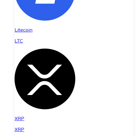
Litecoin
LTC
XRP
XRP