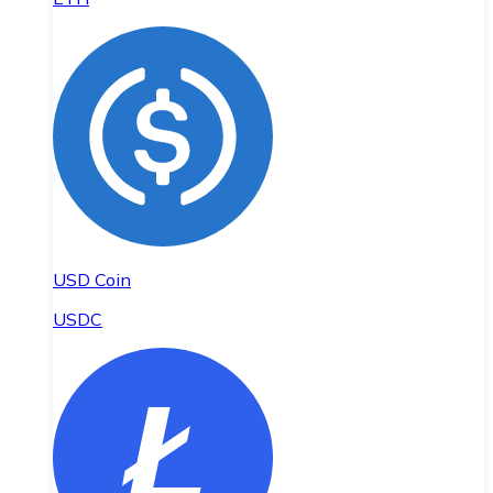
USD Coin
USDC