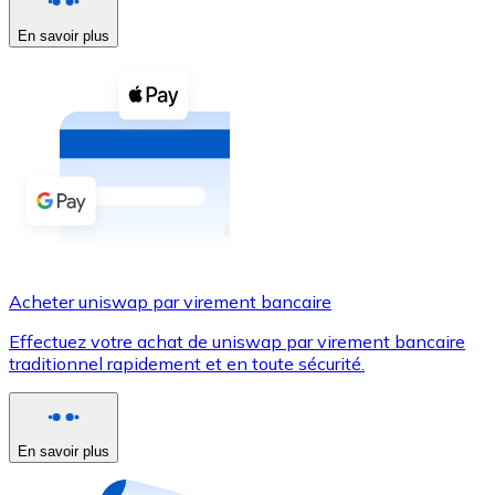
En savoir plus
Voir toutes
Coupons crypto
Achetez des cryptomonnaies en espèces et d'autres m
Acheter avec espèces
Virement SEPA
Ajoutez des fonds à votre compte Bitnovo ou effectuez 
Acheter avec virement bancaire
Acheter uniswap par virement bancaire
Carte de crédit / débit
Effectuez votre achat de uniswap par virement bancaire
Utilisez les cartes Visa et Mastercard pour acheter des
traditionnel rapidement et en toute sécurité.
Acheter avec carte
Boutique - Cartes
En savoir plus
Nouveau