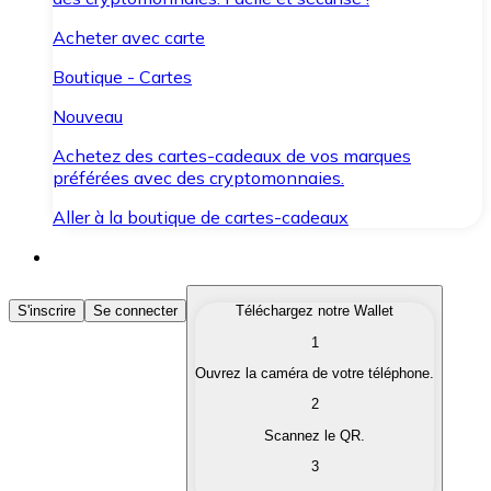
Acheter avec carte
Boutique - Cartes
Nouveau
Achetez des cartes-cadeaux de vos marques
préférées avec des cryptomonnaies.
Aller à la boutique de cartes-cadeaux
Acheter des Cryptomonnaies
S'inscrire
Se connecter
Téléchargez notre Wallet
1
Achetez les cryptomonnaies qui vous intéressent rapid
Ouvrez la caméra de votre téléphone.
Vendre des Cryptomonnaies
2
Convertissez vos cryptomonnaies en monnaie fiduciair
Scannez le QR.
3
Échanger (Swap)