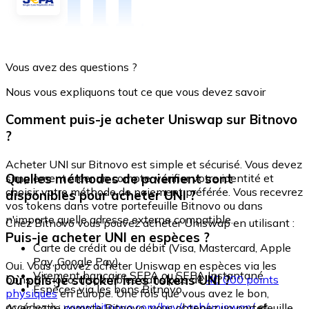
Vous avez des questions ?
Nous vous expliquons tout ce que vous devez savoir
Comment puis-je acheter Uniswap sur Bitnovo
?
Acheter UNI sur Bitnovo est simple et sécurisé. Vous devez
Quelles méthodes de paiement sont
simplement créer un compte, vérifier votre identité et
choisir votre méthode de paiement préférée. Vous recevrez
disponibles pour acheter UNI ?
vos tokens dans votre portefeuille Bitnovo ou dans
n'importe quelle adresse externe compatible.
Chez Bitnovo vous pouvez acheter Uniswap en utilisant :
Puis-je acheter UNI en espèces ?
Carte de crédit ou de débit (Visa, Mastercard, Apple
Pay, Google Pay)
Oui. Vous pouvez acheter Uniswap en espèces via les
Virement bancaire SEPA ou SEPA Instantané
Où puis-je stocker mes tokens UNI ?
bons Bitnovo, disponibles dans plus de
40 000 points
Espèces via les bons Bitnovo
physiques
en Europe. Une fois que vous avez le bon,
accédez à :
www.bitnovo.com/buy/cash/uniswap/
et
Avec votre compte Bitnovo, vous obtenez un portefeuille