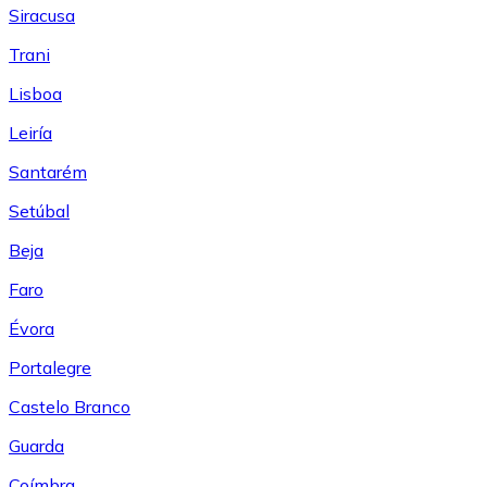
Siracusa
Trani
Lisboa
Leiría
Santarém
Setúbal
Beja
Faro
Évora
Portalegre
Castelo Branco
Guarda
Coímbra