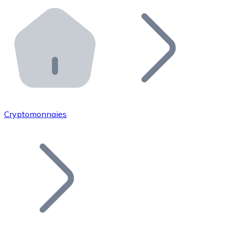
Effectuez des opérations de plus grande envergure. O
Distributeurs automatiques Bitnovo
Intégrez un ATM Bitnovo dans votre entreprise et per
API Bitnovo
Intégrez notre API dans votre écosystème.
Devenir Distributeur
Rejoignez notre réseau de distributeurs et commercialis
Cryptomonnaies
Lister un Token
Ajoutez le token de votre projet à notre service d'acha