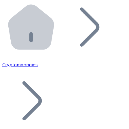
Effectuez des opérations de plus grande envergure. O
Distributeurs automatiques Bitnovo
Intégrez un ATM Bitnovo dans votre entreprise et per
API Bitnovo
Intégrez notre API dans votre écosystème.
Devenir Distributeur
Rejoignez notre réseau de distributeurs et commercialis
Cryptomonnaies
Lister un Token
Ajoutez le token de votre projet à notre service d'acha