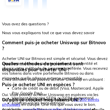
Vous avez des questions ?
Nous vous expliquons tout ce que vous devez savoir
Comment puis-je acheter Uniswap sur Bitnovo
?
Acheter UNI sur Bitnovo est simple et sécurisé. Vous devez
Quelles méthodes de paiement sont
simplement créer un compte, vérifier votre identité et
choisir votre méthode de paiement préférée. Vous recevrez
disponibles pour acheter UNI ?
vos tokens dans votre portefeuille Bitnovo ou dans
n'importe quelle adresse externe compatible.
Chez Bitnovo vous pouvez acheter Uniswap en utilisant :
Puis-je acheter UNI en espèces ?
Carte de crédit ou de débit (Visa, Mastercard, Apple
Pay, Google Pay)
Oui. Vous pouvez acheter Uniswap en espèces via les
Virement bancaire SEPA ou SEPA Instantané
Où puis-je stocker mes tokens UNI ?
bons Bitnovo, disponibles dans plus de
40 000 points
Espèces via les bons Bitnovo
physiques
en Europe. Une fois que vous avez le bon,
accédez à :
www.bitnovo.com/buy/cash/uniswap/
et
Avec votre compte Bitnovo, vous obtenez un portefeuille