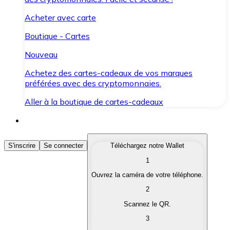
Acheter avec carte
Boutique - Cartes
Nouveau
Achetez des cartes-cadeaux de vos marques
préférées avec des cryptomonnaies.
Aller à la boutique de cartes-cadeaux
Acheter des Cryptomonnaies
S'inscrire
Se connecter
Téléchargez notre Wallet
1
Achetez les cryptomonnaies qui vous intéressent rapid
Ouvrez la caméra de votre téléphone.
Vendre des Cryptomonnaies
2
Convertissez vos cryptomonnaies en monnaie fiduciair
Scannez le QR.
3
Échanger (Swap)