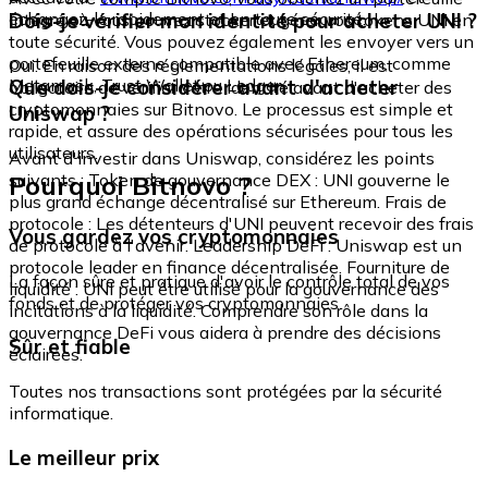
échangez-le rapidement et en toute sécurité.
Dois-je vérifier mon identité pour acheter UNI ?
intégré où vous pouvez stocker et gérer vos tokens UNI en
toute sécurité. Vous pouvez également les envoyer vers un
portefeuille externe compatible avec Ethereum, comme
Oui. En raison des réglementations légales, il est
Metamask, Trust Wallet ou Ledger.
Que dois-je considérer avant d'acheter
obligatoire de vérifier votre identité avant d'acheter des
cryptomonnaies sur Bitnovo. Le processus est simple et
Uniswap ?
rapide, et assure des opérations sécurisées pour tous les
utilisateurs.
Avant d'investir dans Uniswap, considérez les points
Pourquoi Bitnovo ?
suivants : Token de gouvernance DEX : UNI gouverne le
plus grand échange décentralisé sur Ethereum. Frais de
protocole : Les détenteurs d'UNI peuvent recevoir des frais
Vous gardez vos cryptomonnaies
de protocole à l'avenir. Leadership DeFi : Uniswap est un
protocole leader en finance décentralisée. Fourniture de
La façon sûre et pratique d'avoir le contrôle total de vos
liquidité : UNI peut être utilisé pour la gouvernance des
fonds et de protéger vos cryptomonnaies.
incitations à la liquidité. Comprendre son rôle dans la
gouvernance DeFi vous aidera à prendre des décisions
Sûr et fiable
éclairées.
Toutes nos transactions sont protégées par la sécurité
informatique.
Le meilleur prix