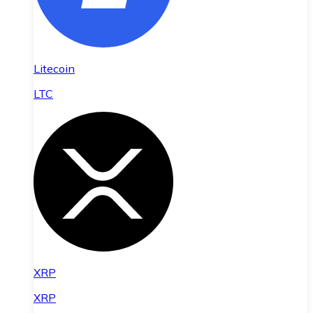
Litecoin
LTC
XRP
XRP