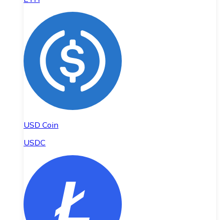
USD Coin
USDC