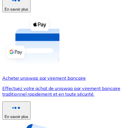
En savoir plus
Voir toutes
Coupons crypto
Achetez des cryptomonnaies en espèces et d'autres m
Acheter avec espèces
Virement SEPA
Ajoutez des fonds à votre compte Bitnovo ou effectuez 
Acheter avec virement bancaire
Acheter uniswap par virement bancaire
Carte de crédit / débit
Effectuez votre achat de uniswap par virement bancaire
Utilisez les cartes Visa et Mastercard pour acheter des
traditionnel rapidement et en toute sécurité.
Acheter avec carte
Boutique - Cartes
En savoir plus
Nouveau