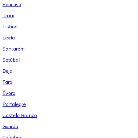
Siracusa
Trani
Lisboa
Leiría
Santarém
Setúbal
Beja
Faro
Évora
Portalegre
Castelo Branco
Guarda
Coímbra