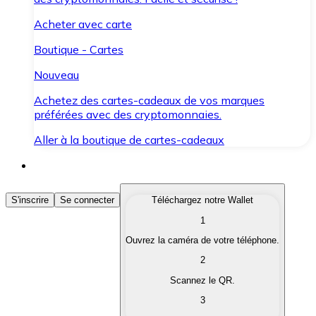
Acheter avec carte
Boutique - Cartes
Nouveau
Achetez des cartes-cadeaux de vos marques
préférées avec des cryptomonnaies.
Aller à la boutique de cartes-cadeaux
Acheter des Cryptomonnaies
S'inscrire
Se connecter
Téléchargez notre Wallet
1
Achetez les cryptomonnaies qui vous intéressent rapid
Ouvrez la caméra de votre téléphone.
Vendre des Cryptomonnaies
2
Convertissez vos cryptomonnaies en monnaie fiduciair
Scannez le QR.
3
Échanger (Swap)