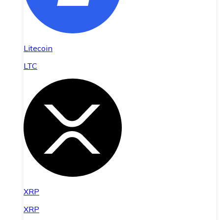
Litecoin
LTC
XRP
XRP