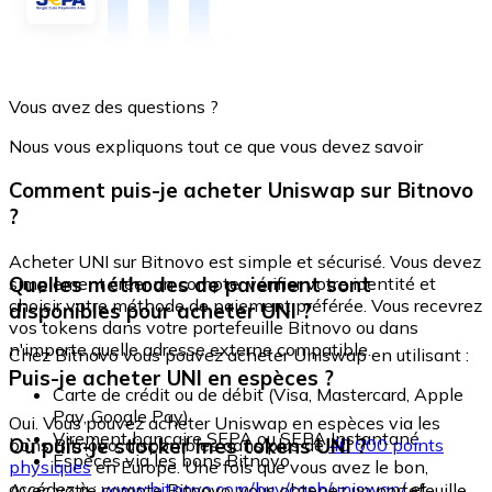
Vous avez des questions ?
Nous vous expliquons tout ce que vous devez savoir
Comment puis-je acheter Uniswap sur Bitnovo
?
Acheter UNI sur Bitnovo est simple et sécurisé. Vous devez
Quelles méthodes de paiement sont
simplement créer un compte, vérifier votre identité et
choisir votre méthode de paiement préférée. Vous recevrez
disponibles pour acheter UNI ?
vos tokens dans votre portefeuille Bitnovo ou dans
n'importe quelle adresse externe compatible.
Chez Bitnovo vous pouvez acheter Uniswap en utilisant :
Puis-je acheter UNI en espèces ?
Carte de crédit ou de débit (Visa, Mastercard, Apple
Pay, Google Pay)
Oui. Vous pouvez acheter Uniswap en espèces via les
Virement bancaire SEPA ou SEPA Instantané
Où puis-je stocker mes tokens UNI ?
bons Bitnovo, disponibles dans plus de
40 000 points
Espèces via les bons Bitnovo
physiques
en Europe. Une fois que vous avez le bon,
accédez à :
www.bitnovo.com/buy/cash/uniswap/
et
Avec votre compte Bitnovo, vous obtenez un portefeuille