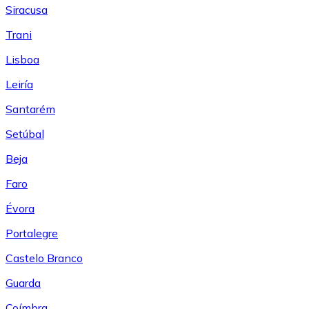
Siracusa
Trani
Lisboa
Leiría
Santarém
Setúbal
Beja
Faro
Évora
Portalegre
Castelo Branco
Guarda
Coímbra