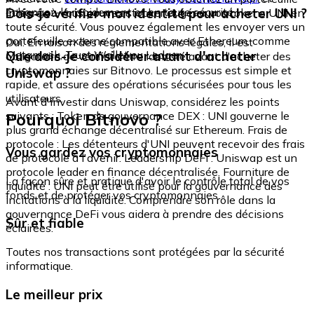
échangez-le rapidement et en toute sécurité.
Dois-je vérifier mon identité pour acheter UNI ?
intégré où vous pouvez stocker et gérer vos tokens UNI en
toute sécurité. Vous pouvez également les envoyer vers un
portefeuille externe compatible avec Ethereum, comme
Oui. En raison des réglementations légales, il est
Metamask, Trust Wallet ou Ledger.
Que dois-je considérer avant d'acheter
obligatoire de vérifier votre identité avant d'acheter des
cryptomonnaies sur Bitnovo. Le processus est simple et
Uniswap ?
rapide, et assure des opérations sécurisées pour tous les
utilisateurs.
Avant d'investir dans Uniswap, considérez les points
Pourquoi Bitnovo ?
suivants : Token de gouvernance DEX : UNI gouverne le
plus grand échange décentralisé sur Ethereum. Frais de
protocole : Les détenteurs d'UNI peuvent recevoir des frais
Vous gardez vos cryptomonnaies
de protocole à l'avenir. Leadership DeFi : Uniswap est un
protocole leader en finance décentralisée. Fourniture de
La façon sûre et pratique d'avoir le contrôle total de vos
liquidité : UNI peut être utilisé pour la gouvernance des
fonds et de protéger vos cryptomonnaies.
incitations à la liquidité. Comprendre son rôle dans la
gouvernance DeFi vous aidera à prendre des décisions
Sûr et fiable
éclairées.
Toutes nos transactions sont protégées par la sécurité
informatique.
Le meilleur prix