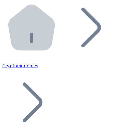
Effectuez des opérations de plus grande envergure. O
Distributeurs automatiques Bitnovo
Intégrez un ATM Bitnovo dans votre entreprise et per
API Bitnovo
Intégrez notre API dans votre écosystème.
Devenir Distributeur
Rejoignez notre réseau de distributeurs et commercialis
Cryptomonnaies
Lister un Token
Ajoutez le token de votre projet à notre service d'acha