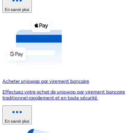
En savoir plus
Voir toutes
Coupons crypto
Achetez des cryptomonnaies en espèces et d'autres m
Acheter avec espèces
Virement SEPA
Ajoutez des fonds à votre compte Bitnovo ou effectuez 
Acheter avec virement bancaire
Acheter uniswap par virement bancaire
Carte de crédit / débit
Effectuez votre achat de uniswap par virement bancaire
Utilisez les cartes Visa et Mastercard pour acheter des
traditionnel rapidement et en toute sécurité.
Acheter avec carte
Boutique - Cartes
En savoir plus
Nouveau