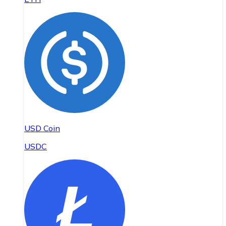
USD Coin
USDC