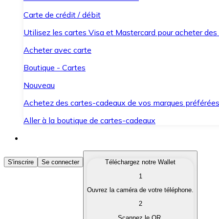
Carte de crédit / débit
Utilisez les cartes Visa et Mastercard pour acheter des
Acheter avec carte
Boutique - Cartes
Nouveau
Achetez des cartes-cadeaux de vos marques préférée
Aller à la boutique de cartes-cadeaux
Acheter des Cryptomonnaies
S'inscrire
Se connecter
Téléchargez notre Wallet
1
Achetez les cryptomonnaies qui vous intéressent rapid
Ouvrez la caméra de votre téléphone.
Vendre des Cryptomonnaies
2
Convertissez vos cryptomonnaies en monnaie fiduciair
Scannez le QR.