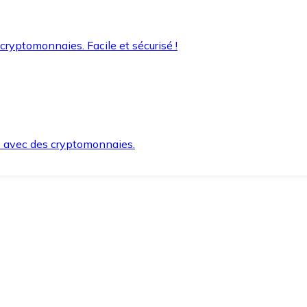
 cryptomonnaies. Facile et sécurisé !
s avec des cryptomonnaies.
ement et en toute sécurité.
e lorsque vous en avez besoin.