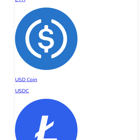
USD Coin
USDC