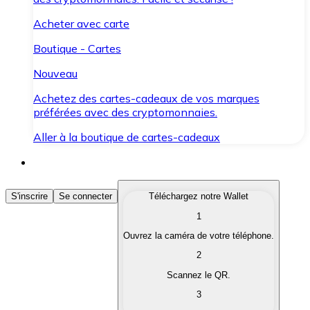
Acheter avec carte
Boutique - Cartes
Nouveau
Achetez des cartes-cadeaux de vos marques
préférées avec des cryptomonnaies.
Aller à la boutique de cartes-cadeaux
Acheter des Cryptomonnaies
S'inscrire
Se connecter
Téléchargez notre Wallet
1
Achetez les cryptomonnaies qui vous intéressent rapid
Ouvrez la caméra de votre téléphone.
Vendre des Cryptomonnaies
2
Convertissez vos cryptomonnaies en monnaie fiduciair
Scannez le QR.
3
Échanger (Swap)