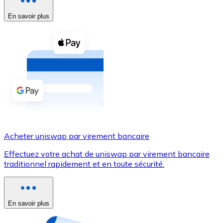
En savoir plus
Voir toutes
Coupons crypto
Achetez des cryptomonnaies en espèces et d'autres m
Acheter avec espèces
Virement SEPA
Ajoutez des fonds à votre compte Bitnovo ou effectuez 
Acheter avec virement bancaire
Acheter uniswap par virement bancaire
Carte de crédit / débit
Effectuez votre achat de uniswap par virement bancaire
Utilisez les cartes Visa et Mastercard pour acheter des
traditionnel rapidement et en toute sécurité.
Acheter avec carte
Boutique - Cartes
En savoir plus
Nouveau