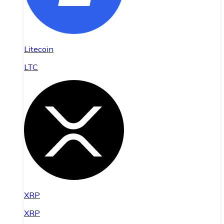
Litecoin
LTC
XRP
XRP