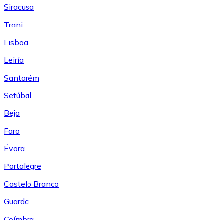
Siracusa
Trani
Lisboa
Leiría
Santarém
Setúbal
Beja
Faro
Évora
Portalegre
Castelo Branco
Guarda
Coímbra