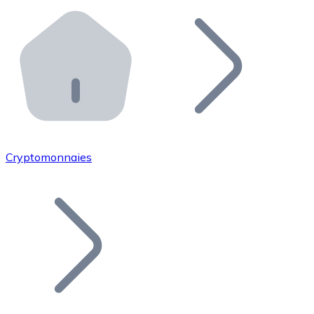
Effectuez des opérations de plus grande envergure. O
Distributeurs automatiques Bitnovo
Intégrez un ATM Bitnovo dans votre entreprise et per
API Bitnovo
Intégrez notre API dans votre écosystème.
Devenir Distributeur
Rejoignez notre réseau de distributeurs et commercialis
Cryptomonnaies
Lister un Token
Ajoutez le token de votre projet à notre service d'acha