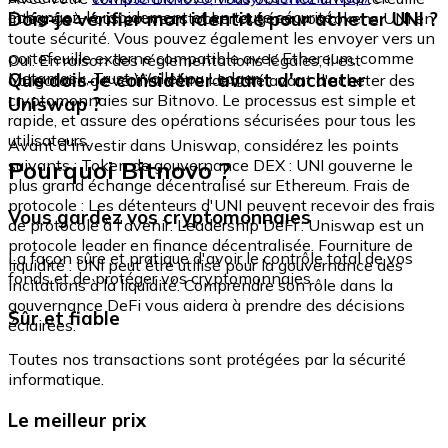
échangez-le rapidement et en toute sécurité.
Dois-je vérifier mon identité pour acheter UNI ?
intégré où vous pouvez stocker et gérer vos tokens UNI en
toute sécurité. Vous pouvez également les envoyer vers un
portefeuille externe compatible avec Ethereum, comme
Oui. En raison des réglementations légales, il est
Metamask, Trust Wallet ou Ledger.
Que dois-je considérer avant d'acheter
obligatoire de vérifier votre identité avant d'acheter des
cryptomonnaies sur Bitnovo. Le processus est simple et
Uniswap ?
rapide, et assure des opérations sécurisées pour tous les
utilisateurs.
Avant d'investir dans Uniswap, considérez les points
Pourquoi Bitnovo ?
suivants : Token de gouvernance DEX : UNI gouverne le
plus grand échange décentralisé sur Ethereum. Frais de
protocole : Les détenteurs d'UNI peuvent recevoir des frais
Vous gardez vos cryptomonnaies
de protocole à l'avenir. Leadership DeFi : Uniswap est un
protocole leader en finance décentralisée. Fourniture de
La façon sûre et pratique d'avoir le contrôle total de vos
liquidité : UNI peut être utilisé pour la gouvernance des
fonds et de protéger vos cryptomonnaies.
incitations à la liquidité. Comprendre son rôle dans la
gouvernance DeFi vous aidera à prendre des décisions
Sûr et fiable
éclairées.
Toutes nos transactions sont protégées par la sécurité
informatique.
Le meilleur prix