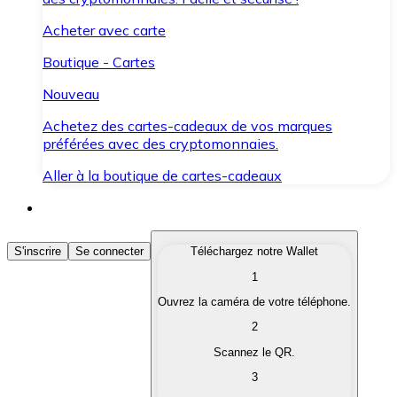
Acheter avec carte
Boutique - Cartes
Nouveau
Achetez des cartes-cadeaux de vos marques
préférées avec des cryptomonnaies.
Aller à la boutique de cartes-cadeaux
Acheter des Cryptomonnaies
S'inscrire
Se connecter
Téléchargez notre Wallet
1
Achetez les cryptomonnaies qui vous intéressent rapid
Ouvrez la caméra de votre téléphone.
Vendre des Cryptomonnaies
2
Convertissez vos cryptomonnaies en monnaie fiduciair
Scannez le QR.
3
Échanger (Swap)