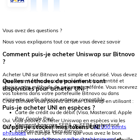
Vous avez des questions ?
Nous vous expliquons tout ce que vous devez savoir
Comment puis-je acheter Uniswap sur Bitnovo
?
Acheter UNI sur Bitnovo est simple et sécurisé. Vous devez
Quelles méthodes de paiement sont
simplement créer un compte, vérifier votre identité et
choisir votre méthode de paiement préférée. Vous recevrez
disponibles pour acheter UNI ?
vos tokens dans votre portefeuille Bitnovo ou dans
n'importe quelle adresse externe compatible.
Chez Bitnovo vous pouvez acheter Uniswap en utilisant :
Puis-je acheter UNI en espèces ?
Carte de crédit ou de débit (Visa, Mastercard, Apple
Pay, Google Pay)
Oui. Vous pouvez acheter Uniswap en espèces via les
Virement bancaire SEPA ou SEPA Instantané
Où puis-je stocker mes tokens UNI ?
bons Bitnovo, disponibles dans plus de
40 000 points
Espèces via les bons Bitnovo
physiques
en Europe. Une fois que vous avez le bon,
accédez à :
www.bitnovo.com/buy/cash/uniswap/
et
Avec votre compte Bitnovo, vous obtenez un portefeuille