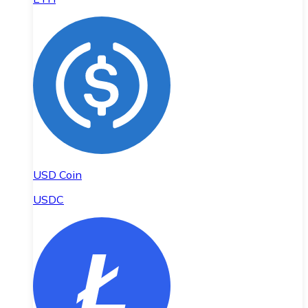
USD Coin
USDC