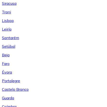
Siracusa
Trani
Lisboa
Leiría
Santarém
Setúbal
Beja
Faro
Évora
Portalegre
Castelo Branco
Guarda
Coímbra