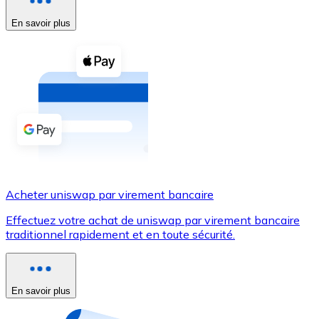
En savoir plus
Voir toutes
Coupons crypto
Achetez des cryptomonnaies en espèces et d'autres m
Acheter avec espèces
Virement SEPA
Ajoutez des fonds à votre compte Bitnovo ou effectuez 
Acheter avec virement bancaire
Acheter uniswap par virement bancaire
Carte de crédit / débit
Effectuez votre achat de uniswap par virement bancaire
Utilisez les cartes Visa et Mastercard pour acheter des
traditionnel rapidement et en toute sécurité.
Acheter avec carte
Boutique - Cartes
En savoir plus
Nouveau