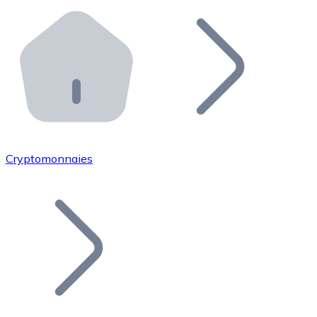
Effectuez des opérations de plus grande envergure. O
Distributeurs automatiques Bitnovo
Intégrez un ATM Bitnovo dans votre entreprise et per
API Bitnovo
Intégrez notre API dans votre écosystème.
Devenir Distributeur
Rejoignez notre réseau de distributeurs et commercialis
Cryptomonnaies
Lister un Token
Ajoutez le token de votre projet à notre service d'acha