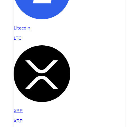
Litecoin
LTC
XRP
XRP