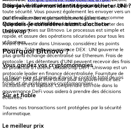
échangez-le rapidement et en toute sécurité.
Dois-je vérifier mon identité pour acheter UNI ?
intégré où vous pouvez stocker et gérer vos tokens UNI en
toute sécurité. Vous pouvez également les envoyer vers un
portefeuille externe compatible avec Ethereum, comme
Oui. En raison des réglementations légales, il est
Metamask, Trust Wallet ou Ledger.
Que dois-je considérer avant d'acheter
obligatoire de vérifier votre identité avant d'acheter des
cryptomonnaies sur Bitnovo. Le processus est simple et
Uniswap ?
rapide, et assure des opérations sécurisées pour tous les
utilisateurs.
Avant d'investir dans Uniswap, considérez les points
Pourquoi Bitnovo ?
suivants : Token de gouvernance DEX : UNI gouverne le
plus grand échange décentralisé sur Ethereum. Frais de
protocole : Les détenteurs d'UNI peuvent recevoir des frais
Vous gardez vos cryptomonnaies
de protocole à l'avenir. Leadership DeFi : Uniswap est un
protocole leader en finance décentralisée. Fourniture de
La façon sûre et pratique d'avoir le contrôle total de vos
liquidité : UNI peut être utilisé pour la gouvernance des
fonds et de protéger vos cryptomonnaies.
incitations à la liquidité. Comprendre son rôle dans la
gouvernance DeFi vous aidera à prendre des décisions
Sûr et fiable
éclairées.
Toutes nos transactions sont protégées par la sécurité
informatique.
Le meilleur prix