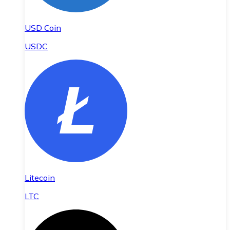
USD Coin
USDC
Litecoin
LTC