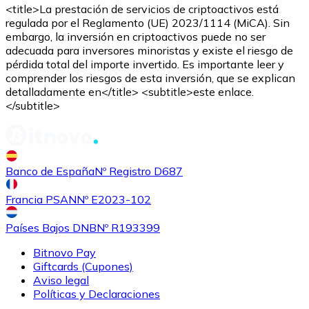
Comprar con Transferencia
<title>La prestación de servicios de criptoactivos está
regulada por el Reglamento (UE) 2023/1114 (MiCA). Sin
Tarjeta de crédito / débito
embargo, la inversión en criptoactivos puede no ser
adecuada para inversores minoristas y existe el riesgo de
Utiliza tarjetas Visa y Mastercard para comprar criptom
pérdida total del importe invertido. Es importante leer y
comprender los riesgos de esta inversión, que se explican
Comprar con tarjeta
detalladamente en</title> <subtitle>este enlace.
</subtitle>
Tienda - Tarjetas regalo
Nuevo
Compra tarjetas regalo de tus marcas favoritas con cr
Banco de España
Nº Registro D687
Ir a la tienda de tarjetas regalo
Francia PSAN
Nº E2023-102
Países Bajos DNB
Nº R193399
Bitnovo Pay
Giftcards (Cupones)
Aviso legal
Políticas y Declaraciones