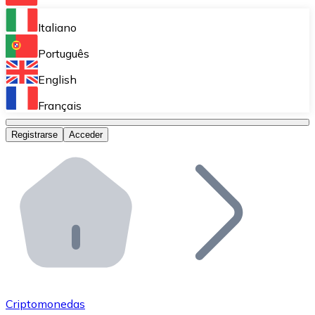
Bitnovo Ramp
Italiano
Integra nuestra solución en tu plataforma.
Português
Bitnovo Giftcards
English
Vende nuestras tarjetas regalo en tu negocio.
Français
Bitnovo OTC
Registrarse
Acceder
Realiza operaciones de gran volumen.
Bitnovo ATM
Integra un ATM Bitnovo en tu negocio y permite que t
Bitnovo API
Integra nuestra API en tu ecosistema.
Conviértete en Distribuidor
Únete a nuestra red de distribuidores.
Criptomonedas