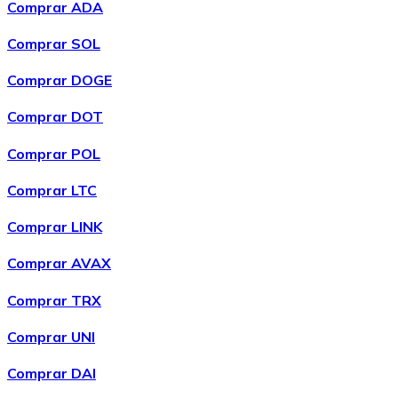
Comprar ADA
Comprar SOL
Comprar DOGE
XRP
Comprar DOT
XRP
Comprar POL
Comprar LTC
Ver todo
Comprar LINK
Efectivo
Comprar AVAX
Compra criptomonedas con efectivo en tu tienda más 
Comprar TRX
Comprar con efectivo
Comprar UNI
Transferencia SEPA
Comprar DAI
Añade fondos a tu cuenta Bitnovo o realiza compras di