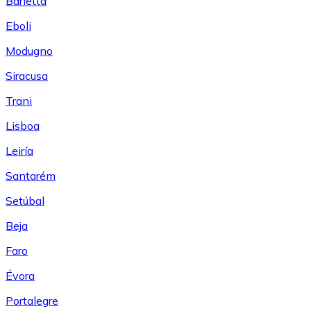
Barletta
Eboli
Modugno
Siracusa
Trani
Lisboa
Leiría
Santarém
Setúbal
Beja
Faro
Évora
Portalegre