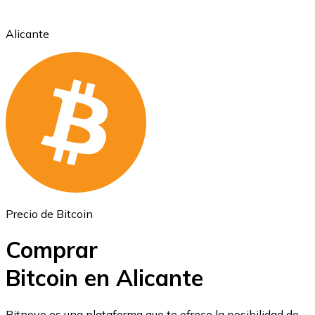
Alicante
Ethereum
ETH
Precio de Bitcoin
Comprar
Bitcoin en Alicante
USD Coin
Bitnovo es una plataforma que te ofrece la posibilidad de