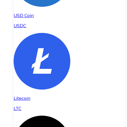
USD Coin
USDC
Litecoin
LTC