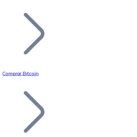
Listar Token
Añade tu proyecto a nuestro ecosistema.
Comprar Bitcoin
Bitcoin
BTC