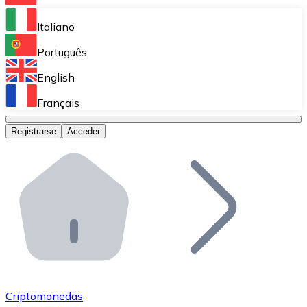
Bitnovo Ramp
Italiano
Integra nuestra solución en tu plataforma.
Português
Bitnovo Giftcards
English
Vende nuestras tarjetas regalo en tu negocio.
Français
Bitnovo OTC
Registrarse
Acceder
Realiza operaciones de gran volumen.
Bitnovo ATM
Integra un ATM Bitnovo en tu negocio y permite que t
Bitnovo API
Integra nuestra API en tu ecosistema.
Conviértete en Distribuidor
Únete a nuestra red de distribuidores.
Criptomonedas