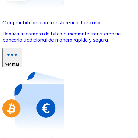
Comprar con Transferencia
Tarjeta de crédito / débito
Comprar bitcoin con transferencia bancaria
Utiliza tarjetas Visa y Mastercard para comprar criptom
Realiza tu compra de bitcoin mediante transferencia
Comprar con tarjeta
bancaria tradicional de manera rápida y segura.
Tienda - Tarjetas regalo
Nuevo
Ver más
Compra tarjetas regalo de tus marcas favoritas con cr
Ir a la tienda de tarjetas regalo