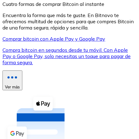
Cuatro formas de comprar Bitcoin al instante
Encuentra la forma que más te guste. En Bitnovo te
ofrecemos multitud de opciones para que compres Bitcoin
de una forma segura, rápida y sencilla.
Comprar bitcoin con Apple Pay y Google Pay
XRP
Compra bitcoin en segundos desde tu móvil. Con Apple
XRP
Pay o Google Pay, solo necesitas un toque para pagar de
forma segura.
Ver todo
Efectivo
Ver más
Compra criptomonedas con efectivo en tu tienda más 
Comprar con efectivo
Transferencia SEPA
Añade fondos a tu cuenta Bitnovo o realiza compras di