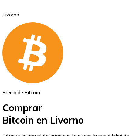
Livorno
Ethereum
ETH
Precio de Bitcoin
Comprar
Bitcoin en Livorno
USD Coin
Bitnovo es una plataforma que te ofrece la posibilidad de