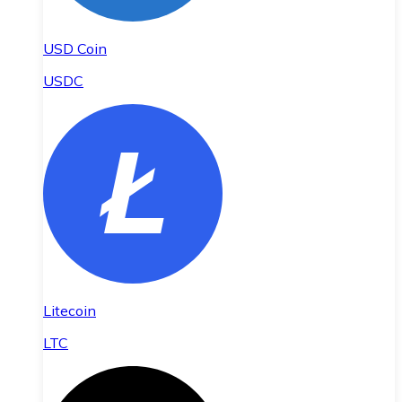
USD Coin
USDC
Litecoin
LTC