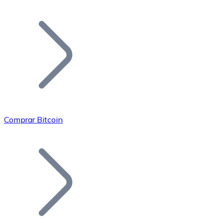
Listar Token
Añade tu proyecto a nuestro ecosistema.
Comprar Bitcoin
Bitcoin
BTC