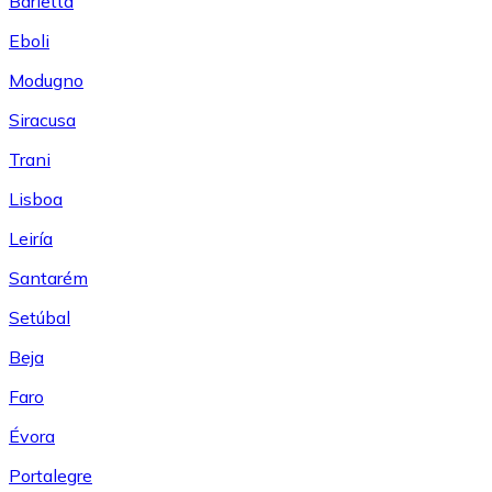
Barletta
Eboli
Modugno
Siracusa
Trani
Lisboa
Leiría
Santarém
Setúbal
Beja
Faro
Évora
Portalegre