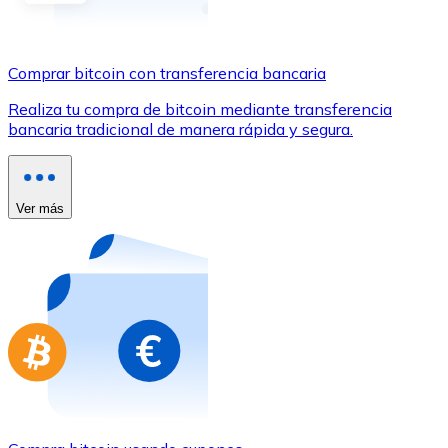
Comprar con Transferencia
Tarjeta de crédito / débito
Comprar bitcoin con transferencia bancaria
Utiliza tarjetas Visa y Mastercard para comprar criptom
Realiza tu compra de bitcoin mediante transferencia
Comprar con tarjeta
bancaria tradicional de manera rápida y segura.
Tienda - Tarjetas regalo
Nuevo
Ver más
Compra tarjetas regalo de tus marcas favoritas con cr
Ir a la tienda de tarjetas regalo