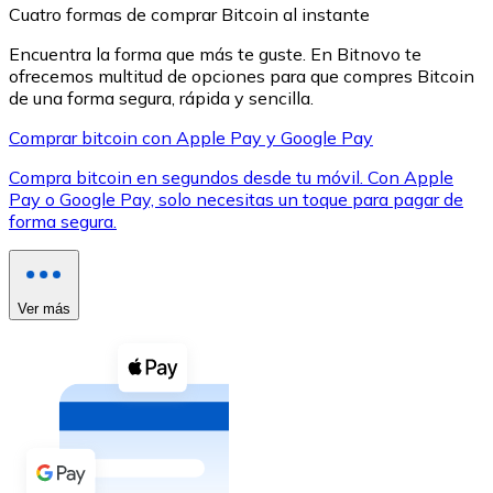
Cuatro formas de comprar Bitcoin al instante
Encuentra la forma que más te guste. En Bitnovo te
ofrecemos multitud de opciones para que compres Bitcoin
de una forma segura, rápida y sencilla.
Comprar bitcoin con Apple Pay y Google Pay
XRP
Compra bitcoin en segundos desde tu móvil. Con Apple
XRP
Pay o Google Pay, solo necesitas un toque para pagar de
forma segura.
Ver todo
Efectivo
Ver más
Compra criptomonedas con efectivo en tu tienda más 
Comprar con efectivo
Transferencia SEPA
Añade fondos a tu cuenta Bitnovo o realiza compras di