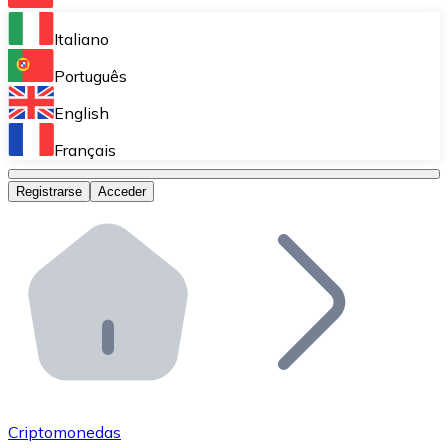
Bitnovo Ramp
Italiano
Integra nuestra solución en tu plataforma.
Português
Bitnovo Giftcards
English
Vende nuestras tarjetas regalo en tu negocio.
Français
Bitnovo OTC
Registrarse
Acceder
Realiza operaciones de gran volumen.
Bitnovo ATM
Integra un ATM Bitnovo en tu negocio y permite que t
Bitnovo API
Integra nuestra API en tu ecosistema.
Conviértete en Distribuidor
Únete a nuestra red de distribuidores.
Criptomonedas