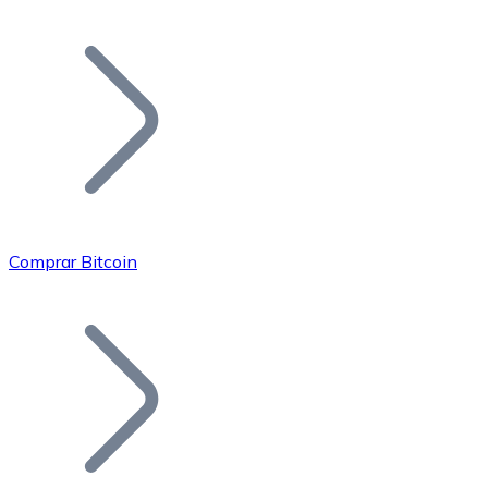
Listar Token
Añade tu proyecto a nuestro ecosistema.
Comprar Bitcoin
Bitcoin
BTC