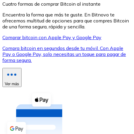
Cuatro formas de comprar Bitcoin al instante
Encuentra la forma que más te guste. En Bitnovo te
ofrecemos multitud de opciones para que compres Bitcoin
de una forma segura, rápida y sencilla.
Comprar bitcoin con Apple Pay y Google Pay
XRP
Compra bitcoin en segundos desde tu móvil. Con Apple
XRP
Pay o Google Pay, solo necesitas un toque para pagar de
forma segura.
Ver todo
Efectivo
Ver más
Compra criptomonedas con efectivo en tu tienda más 
Comprar con efectivo
Transferencia SEPA
Añade fondos a tu cuenta Bitnovo o realiza compras di