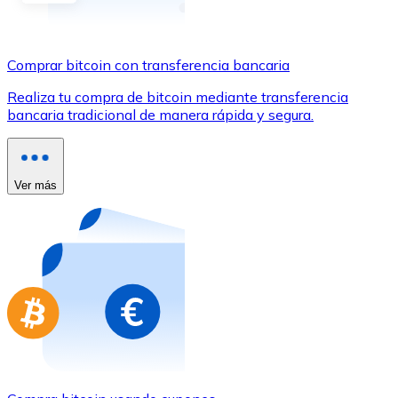
Comprar con Transferencia
Tarjeta de crédito / débito
Comprar bitcoin con transferencia bancaria
Utiliza tarjetas Visa y Mastercard para comprar criptom
Realiza tu compra de bitcoin mediante transferencia
Comprar con tarjeta
bancaria tradicional de manera rápida y segura.
Tienda - Tarjetas regalo
Nuevo
Ver más
Compra tarjetas regalo de tus marcas favoritas con cr
Ir a la tienda de tarjetas regalo