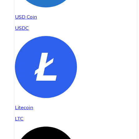
USD Coin
USDC
Litecoin
LTC