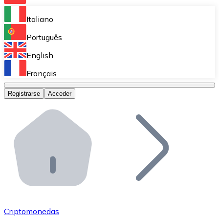
Bitnovo Ramp
Italiano
Integra nuestra solución en tu plataforma.
Português
Bitnovo Giftcards
English
Vende nuestras tarjetas regalo en tu negocio.
Français
Bitnovo OTC
Registrarse
Acceder
Realiza operaciones de gran volumen.
Bitnovo ATM
Integra un ATM Bitnovo en tu negocio y permite que t
Bitnovo API
Integra nuestra API en tu ecosistema.
Conviértete en Distribuidor
Únete a nuestra red de distribuidores.
Criptomonedas