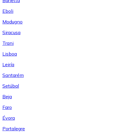
Barletta
Eboli
Modugno
Siracusa
Trani
Lisboa
Leiría
Santarém
Setúbal
Beja
Faro
Évora
Portalegre