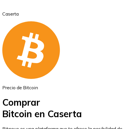
Caserta
Ethereum
ETH
Precio de Bitcoin
Comprar
Bitcoin en Caserta
USD Coin
Bitnovo es una plataforma que te ofrece la posibilidad de