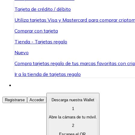
Tarjeta de crédito / débito
Utiliza tarjetas Visa y Mastercard para comprar criptom
Comprar con tarjeta
Tienda - Tarjetas regalo
Nuevo
Compra tarjetas regalo de tus marcas favoritas con cr
Ir a la tienda de tarjetas regalo
Comprar Criptomonedas
Registrarse
Acceder
Descarga nuestra Wallet
1
Compra criptomonedas con diferentes métodos de pag
Abre la cámara de tu móvil.
Vender Criptomonedas
2
Vende tus criptomonedas de forma rápida y segura.
Escanea el QR.