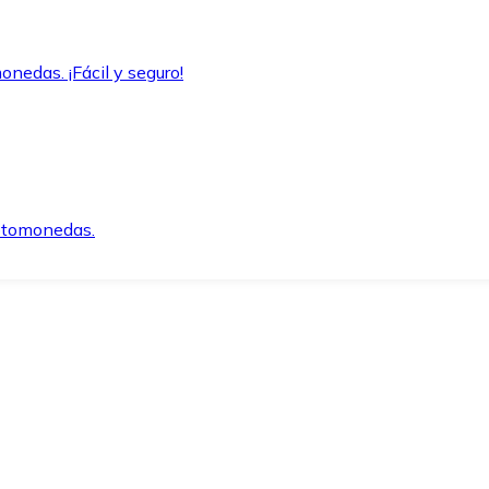
onedas. ¡Fácil y seguro!
iptomonedas.
o.