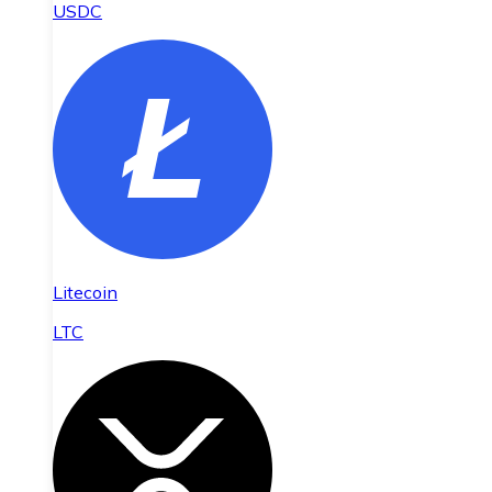
USDC
Litecoin
LTC