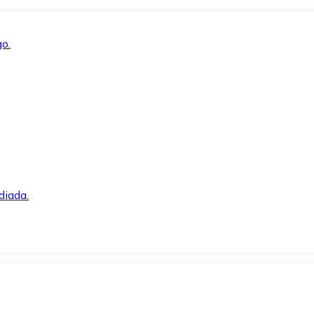
o.
diada.