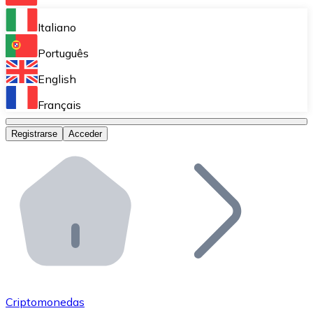
Bitnovo Ramp
Italiano
Integra nuestra solución en tu plataforma.
Português
Bitnovo Giftcards
English
Vende nuestras tarjetas regalo en tu negocio.
Français
Bitnovo OTC
Registrarse
Acceder
Realiza operaciones de gran volumen.
Bitnovo ATM
Integra un ATM Bitnovo en tu negocio y permite que t
Bitnovo API
Integra nuestra API en tu ecosistema.
Conviértete en Distribuidor
Únete a nuestra red de distribuidores.
Criptomonedas