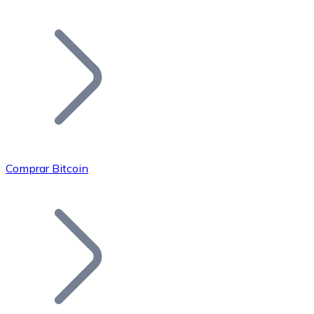
Listar Token
Añade tu proyecto a nuestro ecosistema.
Comprar Bitcoin
Bitcoin
BTC