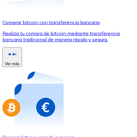
Comprar con Transferencia
Tarjeta de crédito / débito
Comprar bitcoin con transferencia bancaria
Utiliza tarjetas Visa y Mastercard para comprar criptom
Realiza tu compra de bitcoin mediante transferencia
Comprar con tarjeta
bancaria tradicional de manera rápida y segura.
Tienda - Tarjetas regalo
Nuevo
Ver más
Compra tarjetas regalo de tus marcas favoritas con cr
Ir a la tienda de tarjetas regalo