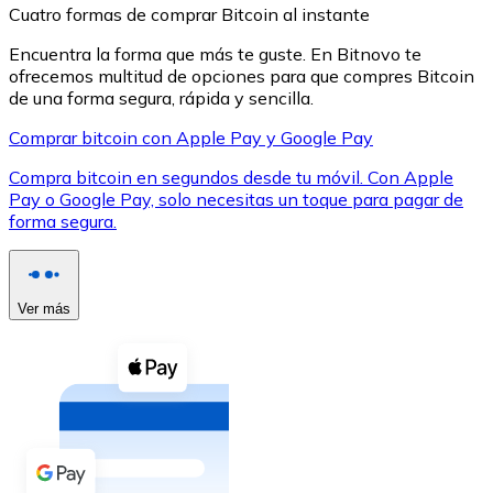
Cuatro formas de comprar Bitcoin al instante
Encuentra la forma que más te guste. En Bitnovo te
ofrecemos multitud de opciones para que compres Bitcoin
de una forma segura, rápida y sencilla.
Comprar bitcoin con Apple Pay y Google Pay
XRP
Compra bitcoin en segundos desde tu móvil. Con Apple
XRP
Pay o Google Pay, solo necesitas un toque para pagar de
forma segura.
Ver todo
Efectivo
Ver más
Compra criptomonedas con efectivo en tu tienda más 
Comprar con efectivo
Transferencia SEPA
Añade fondos a tu cuenta Bitnovo o realiza compras di