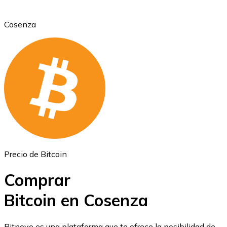
Cosenza
Ethereum
ETH
Precio de Bitcoin
Comprar
Bitcoin en Cosenza
USD Coin
Bitnovo es una plataforma que te ofrece la posibilidad de