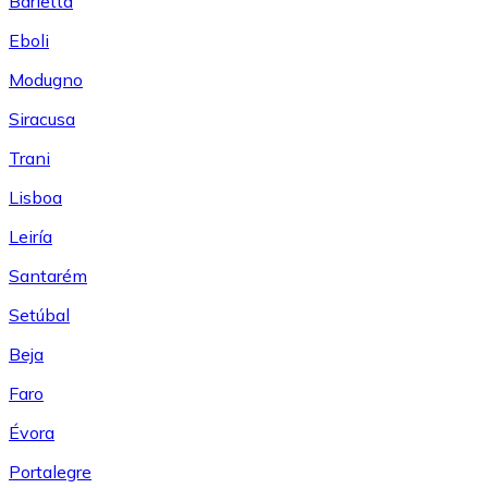
Barletta
Eboli
Modugno
Siracusa
Trani
Lisboa
Leiría
Santarém
Setúbal
Beja
Faro
Évora
Portalegre