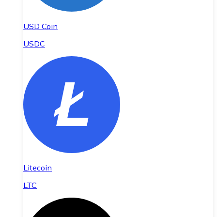
USD Coin
USDC
Litecoin
LTC