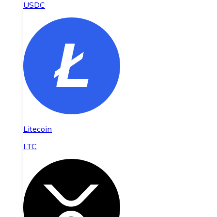
USDC
Litecoin
LTC