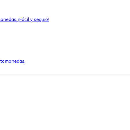
onedas. ¡Fácil y seguro!
iptomonedas.
o.