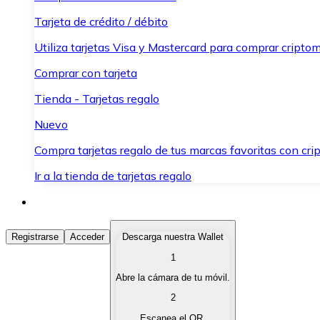
Tarjeta de crédito / débito
Utiliza tarjetas Visa y Mastercard para comprar criptom
Comprar con tarjeta
Tienda - Tarjetas regalo
Nuevo
Compra tarjetas regalo de tus marcas favoritas con cr
Ir a la tienda de tarjetas regalo
Comprar Criptomonedas
Registrarse
Acceder
Descarga nuestra Wallet
1
Compra criptomonedas con diferentes métodos de pag
Abre la cámara de tu móvil.
Vender Criptomonedas
2
Vende tus criptomonedas de forma rápida y segura.
Escanea el QR.