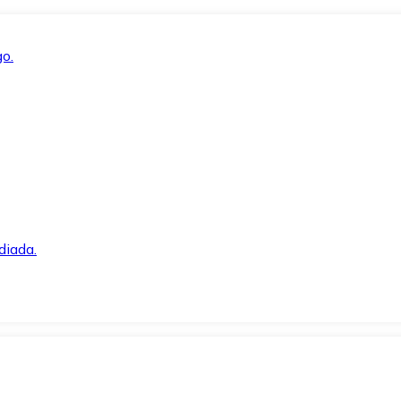
o.
diada.