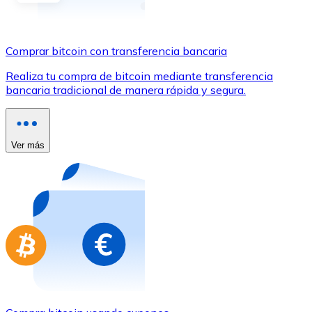
Comprar con Transferencia
Tarjeta de crédito / débito
Comprar bitcoin con transferencia bancaria
Utiliza tarjetas Visa y Mastercard para comprar criptom
Realiza tu compra de bitcoin mediante transferencia
Comprar con tarjeta
bancaria tradicional de manera rápida y segura.
Tienda - Tarjetas regalo
Nuevo
Ver más
Compra tarjetas regalo de tus marcas favoritas con cr
Ir a la tienda de tarjetas regalo