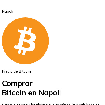
Napoli
Ethereum
ETH
Precio de Bitcoin
Comprar
Bitcoin en Napoli
USD Coin
Bitnovo es una plataforma que te ofrece la posibilidad de