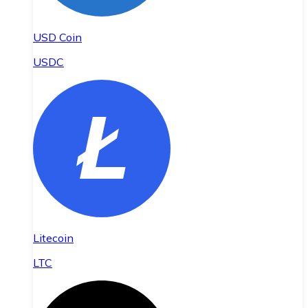
USD Coin
USDC
Litecoin
LTC