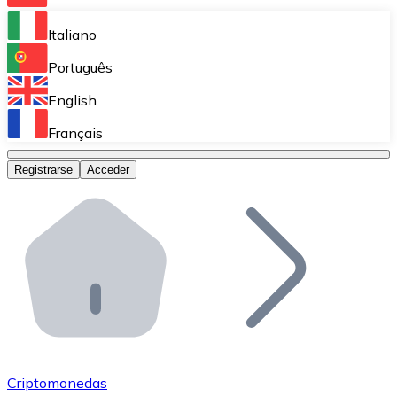
Bitnovo Ramp
Italiano
Integra nuestra solución en tu plataforma.
Português
Bitnovo Giftcards
English
Vende nuestras tarjetas regalo en tu negocio.
Français
Bitnovo OTC
Registrarse
Acceder
Realiza operaciones de gran volumen.
Bitnovo ATM
Integra un ATM Bitnovo en tu negocio y permite que t
Bitnovo API
Integra nuestra API en tu ecosistema.
Conviértete en Distribuidor
Únete a nuestra red de distribuidores.
Criptomonedas