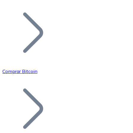
Listar Token
Añade tu proyecto a nuestro ecosistema.
Comprar Bitcoin
Bitcoin
BTC