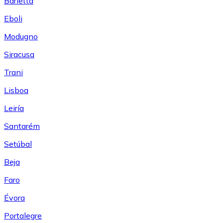
Barletta
Eboli
Modugno
Siracusa
Trani
Lisboa
Leiría
Santarém
Setúbal
Beja
Faro
Évora
Portalegre