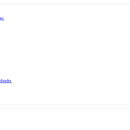
o.
diada.