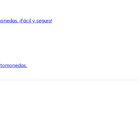
onedas. ¡Fácil y seguro!
iptomonedas.
o.