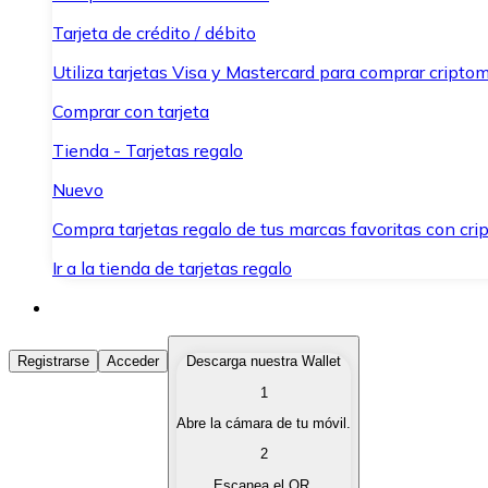
Tarjeta de crédito / débito
Utiliza tarjetas Visa y Mastercard para comprar criptom
Comprar con tarjeta
Tienda - Tarjetas regalo
Nuevo
Compra tarjetas regalo de tus marcas favoritas con cr
Ir a la tienda de tarjetas regalo
Comprar Criptomonedas
Registrarse
Acceder
Descarga nuestra Wallet
1
Compra criptomonedas con diferentes métodos de pag
Abre la cámara de tu móvil.
Vender Criptomonedas
2
Vende tus criptomonedas de forma rápida y segura.
Escanea el QR.