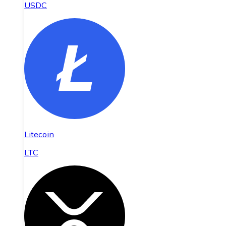
USDC
Litecoin
LTC