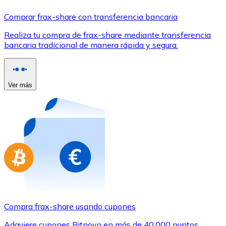
Comprar con Transferencia
Comprar frax-share con transferencia bancaria
Tarjeta de crédito / débito
Realiza tu compra de frax-share mediante transferencia
Utiliza tarjetas Visa y Mastercard para comprar criptom
bancaria tradicional de manera rápida y segura.
Comprar con tarjeta
Tienda - Tarjetas regalo
Ver más
Nuevo
Compra tarjetas regalo de tus marcas favoritas con cr
Ir a la tienda de tarjetas regalo
Compra frax-share usando cupones
Adquiere cupones Bitnovo en más de 40.000 puntos