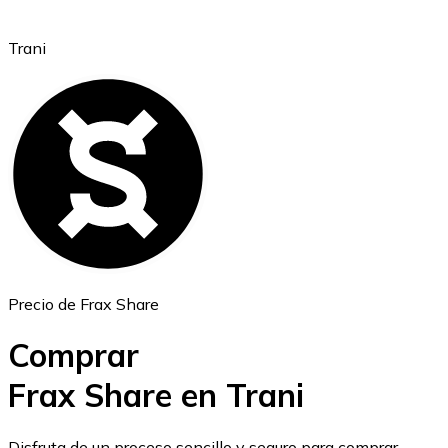
Trani
Ethereum
ETH
Precio de Frax Share
Comprar
Frax Share en Trani
USD Coin
Disfruta de un proceso sencillo y seguro para comprar,