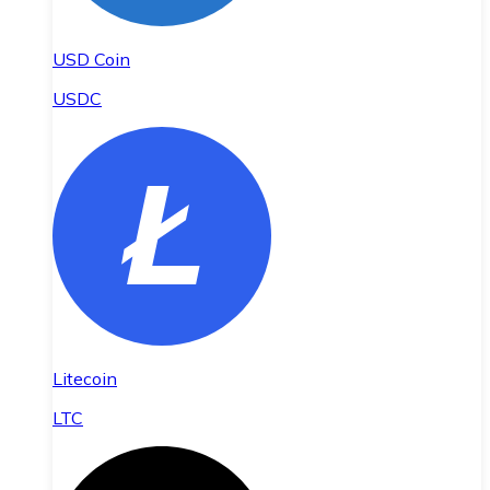
USD Coin
USDC
Litecoin
LTC