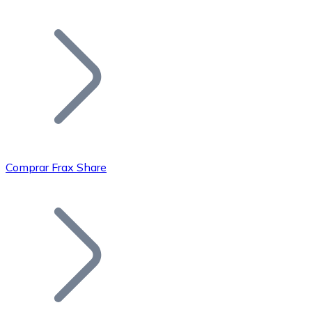
Listar Token
Añade tu proyecto a nuestro ecosistema.
Comprar Frax Share
Bitcoin
BTC