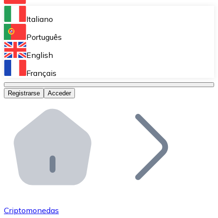
Bitnovo Ramp
Italiano
Integra nuestra solución en tu plataforma.
Português
Bitnovo Giftcards
English
Vende nuestras tarjetas regalo en tu negocio.
Français
Bitnovo OTC
Registrarse
Acceder
Realiza operaciones de gran volumen.
Bitnovo ATM
Integra un ATM Bitnovo en tu negocio y permite que t
Bitnovo API
Integra nuestra API en tu ecosistema.
Conviértete en Distribuidor
Únete a nuestra red de distribuidores.
Criptomonedas