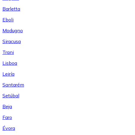
Barletta
Eboli
Modugno
Siracusa
Trani
Lisboa
Leiría
Santarém
Setúbal
Beja
Faro
Évora