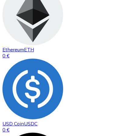
Ethereum
ETH
0 €
USD Coin
USDC
0 €