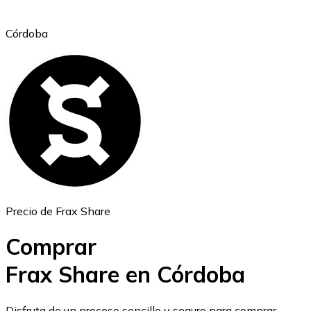
Córdoba
Ethereum
ETH
Precio de Frax Share
Comprar
Frax Share en Córdoba
USD Coin
Disfruta de un proceso sencillo y seguro para comprar,