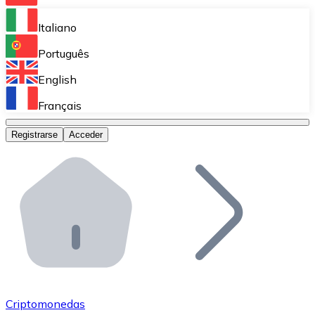
Bitnovo Ramp
Italiano
Integra nuestra solución en tu plataforma.
Português
Bitnovo Giftcards
English
Vende nuestras tarjetas regalo en tu negocio.
Français
Bitnovo OTC
Registrarse
Acceder
Realiza operaciones de gran volumen.
Bitnovo ATM
Integra un ATM Bitnovo en tu negocio y permite que t
Bitnovo API
Integra nuestra API en tu ecosistema.
Conviértete en Distribuidor
Únete a nuestra red de distribuidores.
Criptomonedas