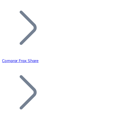
Listar Token
Añade tu proyecto a nuestro ecosistema.
Comprar Frax Share
Bitcoin
BTC