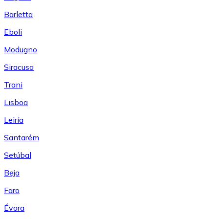
Barletta
Eboli
Modugno
Siracusa
Trani
Lisboa
Leiría
Santarém
Setúbal
Beja
Faro
Évora