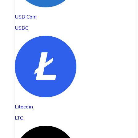
USD Coin
USDC
Litecoin
LTC