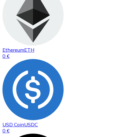
Ethereum
ETH
0 €
USD Coin
USDC
0 €