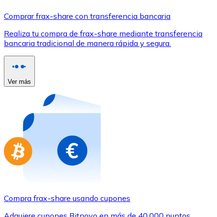
Comprar con Transferencia
Comprar frax-share con transferencia bancaria
Tarjeta de crédito / débito
Realiza tu compra de frax-share mediante transferencia
Utiliza tarjetas Visa y Mastercard para comprar criptom
bancaria tradicional de manera rápida y segura.
Comprar con tarjeta
Tienda - Tarjetas regalo
Ver más
Nuevo
Compra tarjetas regalo de tus marcas favoritas con cr
Ir a la tienda de tarjetas regalo
Compra frax-share usando cupones
Adquiere cupones Bitnovo en más de 40.000 puntos